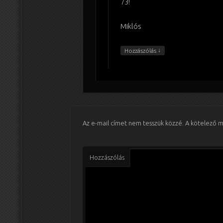
73!
Miklós
↓
Hozzászólás
Az e-mail címet nem tesszük közzé.
A kötelező 
Hozzászólás