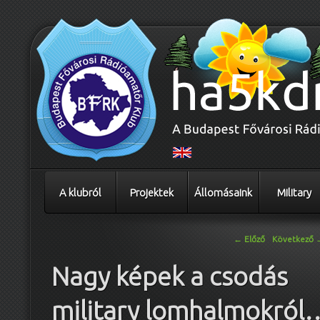
A klubról
Projektek
Állomásaink
Military
Bejegyzés navigáció
←
Előző
Következő
Nagy képek a csodás
military lomhalmokról