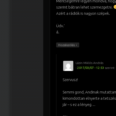
Mentségemre legyen mondva, hogy
szerint bátran lehet szemezgetni.
Azért a rádiók is nagyon szépek.
Üdv.’
á.
↓
Hozzászólás
Lázin Miklós András
-
2017/03/07 - 12:53
szerint:
Szervusz!
Semmi gond, Andinak mutatta
kimondottan elnyerte a tetszé
jár – s ez a lényeg…