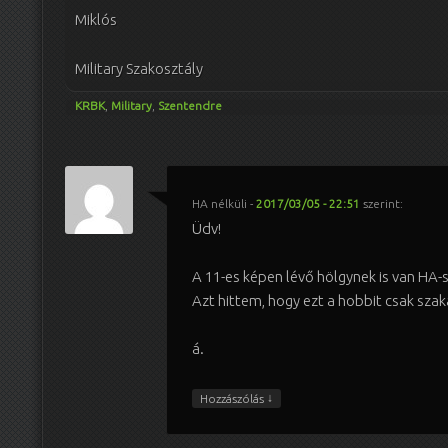
Miklós
Military Szakosztály
KRBK
,
Military
,
Szentendre
HA nélküli
-
2017/03/05 - 22:51
szerint:
Üdv!
A 11-es képen lévő hölgynek is van HA-s
Azt hittem, hogy ezt a hobbit csak szak
á.
↓
Hozzászólás