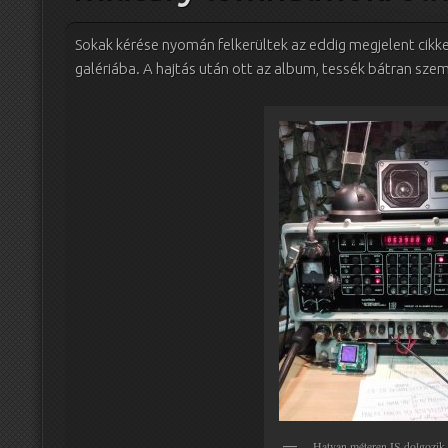
Sokak kérése nyomán felkerültek az eddig megjelent cikke
galériába. A hajtás után ott az album, tessék bátran sz
Hatvan méteren IS dolgozik