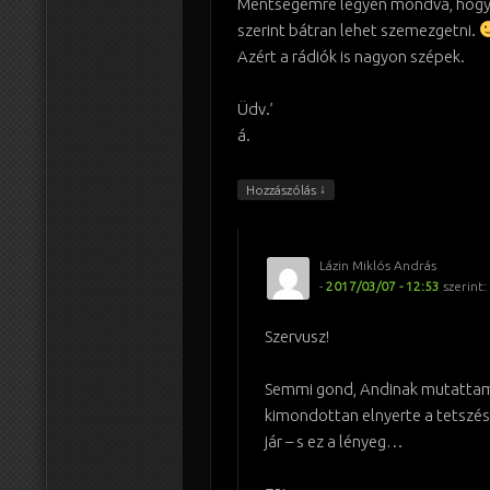
Mentségemre legyen mondva, hogy
szerint bátran lehet szemezgetni.
Azért a rádiók is nagyon szépek.
Üdv.’
á.
↓
Hozzászólás
Lázin Miklós András
-
2017/03/07 - 12:53
szerint:
Szervusz!
Semmi gond, Andinak mutatta
kimondottan elnyerte a tetszé
jár – s ez a lényeg…