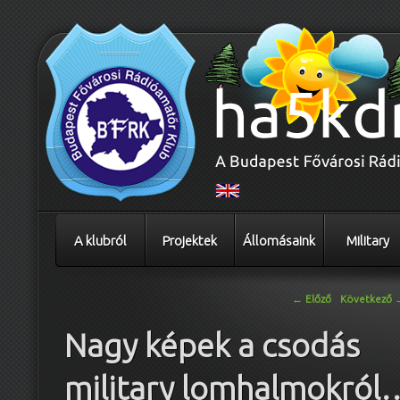
A klubról
Projektek
Állomásaink
Military
Bejegyzés navigáció
←
Előző
Következő
Nagy képek a csodás
military lomhalmokról