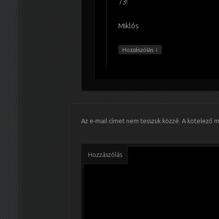
73!
Miklós
↓
Hozzászólás
Az e-mail címet nem tesszük közzé.
A kötelező 
Hozzászólás