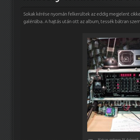
Sokak kérése nyomán felkerültek az eddig megjelent cikke
galériába. A hajtás után ott az album, tessék bátran sz
Hatvan méteren IS dolgozik