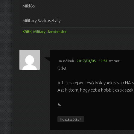
Miklós
Military Szakosztály
KRBK
,
Military
,
Szentendre
HA nélküli
-
2017/03/05 - 22:51
szerint:
Üdv!
A 11-es képen lévő hölgynek is van HA-s
Azt hittem, hogy ezt a hobbit csak szak
á.
↓
Hozzászólás