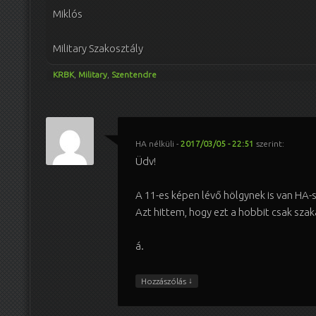
Miklós
Military Szakosztály
KRBK
,
Military
,
Szentendre
HA nélküli
-
2017/03/05 - 22:51
szerint:
Üdv!
A 11-es képen lévő hölgynek is van HA-s
Azt hittem, hogy ezt a hobbit csak szak
á.
↓
Hozzászólás