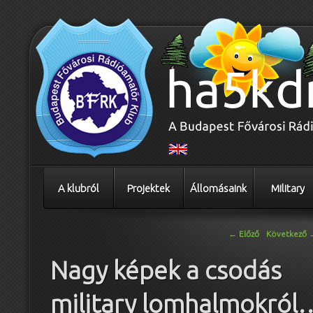
A klubról
Projektek
Állomásaink
Military
Bejegyzés navigáció
←
Előző
Következő
Nagy képek a csodás
military lomhalmokról