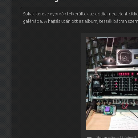
Sokak kérése nyomán felkerültek az eddig megjelent cikke
galériába. A hajtás után ott az album, tessék bátran sz
Hatvan méteren IS dolgozik