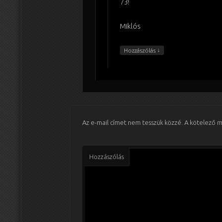
73!
Miklós
↓
Hozzászólás
Az e-mail címet nem tesszük közzé.
A kötelező 
Hozzászólás