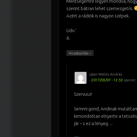
Mentségemre legyen mondva, hogy
szerint bátran lehet szemezgetni.
Azért a rádiók is nagyon szépek.
Üdv.’
á.
↓
Hozzászólás
Lázin Miklós András
-
2017/03/07 - 12:53
szerint:
Szervusz!
Semmi gond, Andinak mutatta
kimondottan elnyerte a tetszé
jár – s ez a lényeg…