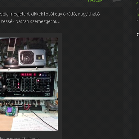
HA5CBM
a
e
ddig megjelent cikkek fotói egy önálló, nagyítható
h
k
um, tessék bátran szemezgetni…
Hatvan méteren IS dolgozik