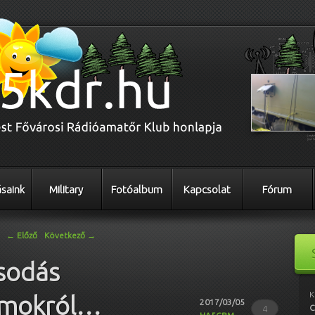
saink
Military
Fotóalbum
Kapcsolat
Fórum
←
Előző
Következő
→
sodás
K
almokról…
2017/03/05
C
4