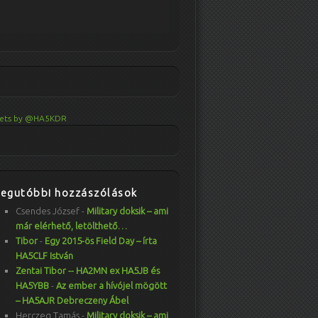
ets by @HA5KDR
Legutóbbi hozzászólások
Csendes József
-
Military doksik – ami
már elérhető, letölthető…
Tibor
-
Egy 2015-ös Field Day – írta
HA5CLF István
Zentai Tibor -- HA2MN ex HA5JB és
HA5YBB
-
Az ember a hívójel mögött
– HA5AJR Debreczeny Ábel
Herczeg Tamás
-
Military doksik – ami