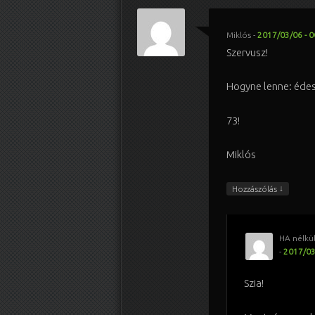
Miklós
-
2017/03/06 - 0
Szervusz!
Hogyne lenne: édes
73!
Miklós
↓
Hozzászólás
HA nélkül
-
2017/03
Szia!