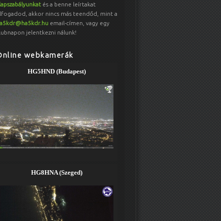
lapszabályunkat
és a benne leírtakat
lfogadod, akkor nincs más teendőd, mint a
a5kdr@ha5kdr.hu
email-címen, vagy egy
lubnapon jelentkezni nálunk!
Online webkamerák