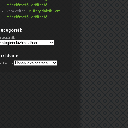
már elérhető, letölthető…
Vara Zoltán
-
Military doksik – ami
már elérhető, letölthető…
Kategóriák
ategóriák
Archívum
rchívum