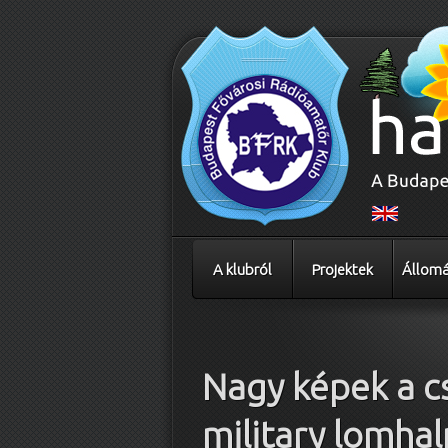
A klubról
Projektek
Állomá
Bejegyzés navigáció
Nagy képek a c
military lomh