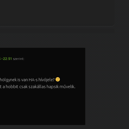
 - 22:51
szerint:
hölgynek is van HA-s hívójele?
t a hobbit csak szakállas hapsik művelik.