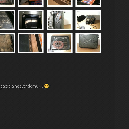
l fogadja a nagyérdemű…