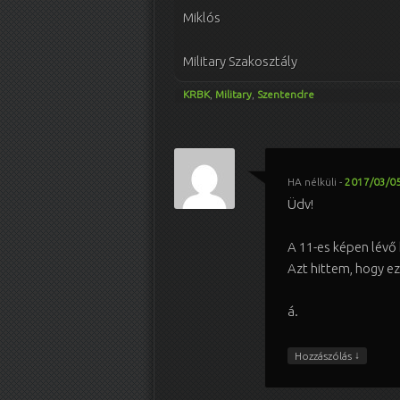
Miklós
Military Szakosztály
KRBK
,
Military
,
Szentendre
HA nélküli
-
2017/03/05
Üdv!
A 11-es képen lévő 
Azt hittem, hogy ez
á.
↓
Hozzászólás