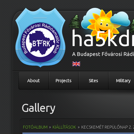
About
Projects
Sites
Military
Gallery
FOTÓALBUM
»
KIÁLLÍTÁSOK
»
KECSKEMÉT REPÜLŐNAP 2. 