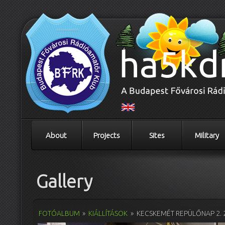
About
Projects
Sites
Military
Gallery
FOTÓALBUM
»
KIÁLLÍTÁSOK
»
KECSKEMÉT REPÜLŐNAP 2. 