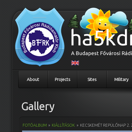
About
Projects
Sites
Military
Gallery
FOTÓALBUM
»
KIÁLLÍTÁSOK
»
KECSKEMÉT REPÜLŐNAP 2. 