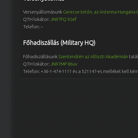
Versenyállomásunk
Gerecse-tetőn, az Antenna Hungária 
QTH lokátor:
JN97FQ 92ef
Telefon: –
Főhadiszállás (Military HQ)
Főhadiszállásunk
Szentendrén az Altiszti Akadémián
talá
QTH lokátor:
JN97MP 86uv
Telefon: +36-1-474-1111 és a 521147-es melléket kell kérn