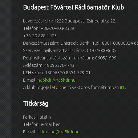
Budapest Fővárosi Rádióamatőr Klub
Levelezési cím: 1222 Budapest, Zsineg utca 22.
Telefon: +36-70-403-8339
+36-20-828-1403
Bankszámlaszám: Unicredit Bank 10918001-00000024-6
Szervezet nyilvántartási száma: 01-02-0008605
Régi nyilvántartási szám formátum: 8605/1999
Adószám: 18096370-1-43
KSH szám: 18096370-8551-529-01
E-mail:
ha5kdr@ha5kdr.hu
A klub logója letölthető vektoros formátumban
itt
.
Titkárság
Farkas Katalin
Telefon: e-mailben
E-mail:
titkarsag@ha5kdr.hu