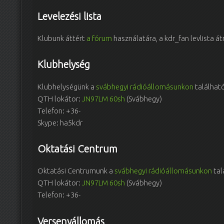
Levelezési lista
Klubunk áttért
a fórum
használatára, a kdr_fan levlista á
Klubhelység
Klubhelységünk a
svábhegyi rádióállomásunkon
találhat
QTH lokátor:
JN97LM 60sh
(Svábhegy)
Telefon: +36-
Skype: ha5kdr
Oktatási Centrum
Oktatási Centrumunk a
svábhegyi rádióállomásunkon
tal
QTH lokátor:
JN97LM 60sh
(Svábhegy)
Telefon: +36-
Versenyállomás