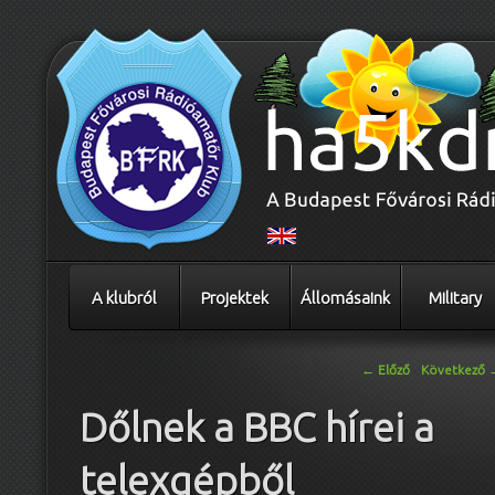
A klubról
Projektek
Állomásaink
Military
Bejegyzés navigáció
←
Előző
Következő
Dőlnek a BBC hírei a
telexgépből