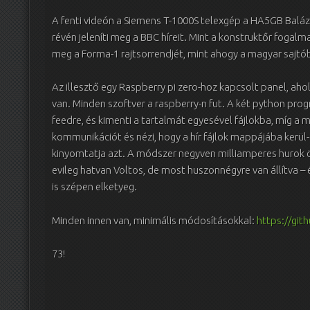
A fenti videón a Siemens T-1000S telexgép a HA5GB Balázs
révén jeleníti meg a BBC híreit. Mint a konstruktőr fogalm
meg a Forma-1 rajtsorrendjét, mint ahogy a magyar saj
Az illesztő egy Raspberry pi zero-hoz kapcsolt panel, ah
van. Minden szoftver a raspberry-n fut. A két python progr
feedre, és kimenti a tartalmát egyesével fájlokba, míg a má
kommunikációt és nézi, hogy a hír fájlok mappájába kerül-e
kinyomtatja azt. A módszer negyven milliamperes hurok 
evileg hatvan Voltos, de most huszonnégyre van állítva –
is szépen elketyeg.
Minden innen van, minimális módosításokkal:
https://git
73!