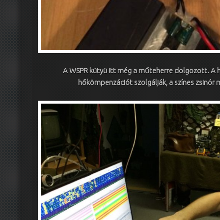
A WSPR kütyü itt még a műteherre dolgozott. A 
hőkömpenzációt szolgálják, a színes zsinór m