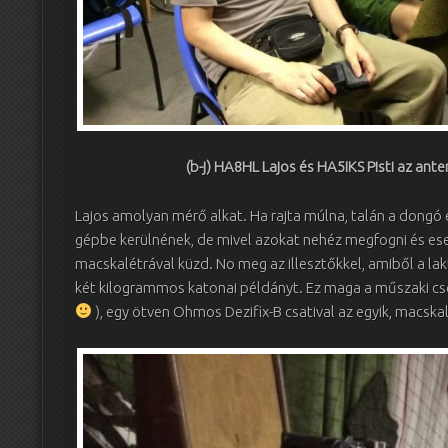
(b-j) HA8HL Lajos és HA5IKS Pisti az ant
Lajos amolyan mérő alkat. Ha rajta múlna, talán a dongó é
gépbe kerülnének, de mivel azokat nehéz megfogni és esetl
macskalétrával küzd. No meg az illesztőkkel, amiből a la
két kilogrammos katonai példányt. Ez maga a műszaki cso
), egy ötven Ohmos Dezifix-B csatival az egyik, macska