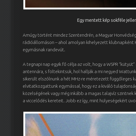
Egy mentett kép sokféle jel
Amúgy történt mindez Szentendrén, a Magyar Honvédség 
rádióállomáson – ahol amolyan kihelyezett klubnapként HA5
egymásnak randevút.
A tegnapi nap egyik fő célja az volt, hogy a WSPR “kütyüt
antennára, s föltekintsük, hol hallják a mi negyed Wattunk
sikerült elszólnunk a hét MHz-re méretezett függőleges ka
elvitatkozgattunk egymással, hogy ez a kiváló tulajdonsá
közelségének vagy még inkább a magas talajvíz szintnek
a viccelődés kereteit. Jobb ez így, mint hülyeségekért üvö