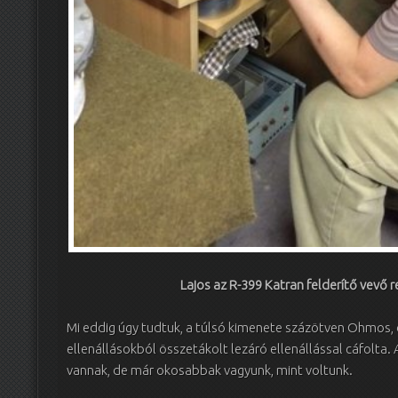
Lajos az R-399 Katran felderítő vevő 
Mi eddig úgy tudtuk, a túlsó kimenete százötven Ohmos, d
ellenállásokból összetákolt lezáró ellenállással cáfol
vannak, de már okosabbak vagyunk, mint voltunk.