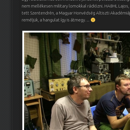
nem mellékesen military lomokkal rádiózni. HA8HL Lajos, H
tett Szentendrén, a Magyar Honvédség Altiszti Akadémiáj
reméljük, a hangulat így is átmegy…