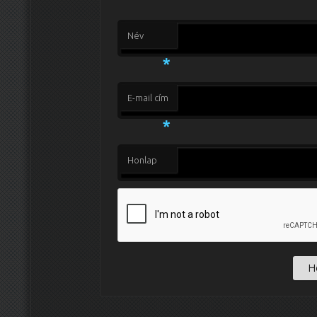
Név
*
E-mail cím
*
Honlap