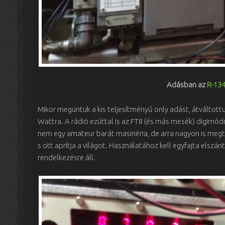
Adásban az
R-13
Mikor meguntuk a kis teljesítményű only adást, átváltottu
Wattra. A rádió ezúttal is az FT8 (és más mesék) digimódr
nem egy amateur barát masinéria, de arra nagyon is megtes
s ott aprítja a világot. Használatához kell egyfajta elszá
rendelkezésre áll.