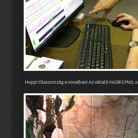
Hopp! Olaszország a vonalban! Az oktató HA5IKS Pisti, a 