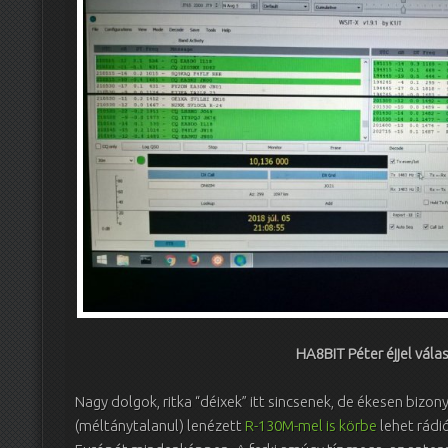
HA8BIT Péter éjjel vála
Nagy dolgok, ritka “déixek” itt sincsenek, de ékesen bizony
(méltánytalanul) lenézett
R-130M-mel is körbe
lehet rádió