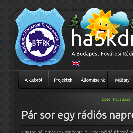
A klubról
Projektek
Állomásaink
Military
Bejegyzés navigáció
←
Előző
Következő
Pár sor egy rádiós napr
Egy rádióállomás sok mindenre jó. Lehet például beszélge