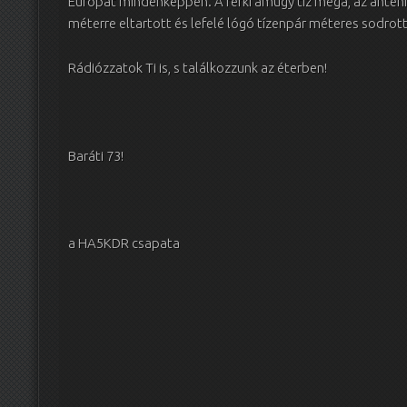
Európát mindenképpen. A ferki amúgy tíz mega, az antenn
méterre eltartott és lefelé lógó tízenpár méteres sodrot
Rádiózzatok Ti is, s találkozzunk az éterben!
Baráti 73!
a HA5KDR csapata