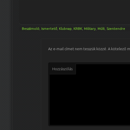
Beszámoló
,
Ismertető
,
Klubnap
,
KRBK
,
Military
,
Múlt
,
Szentendre
Az e-mail címet nem tesszük közzé.
A kötelező 
Hozzászólás