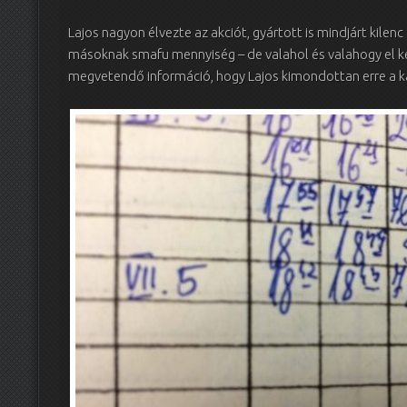
Lajos nagyon élvezte az akciót, gyártott is mindjárt kilenc
másoknak smafu mennyiség – de valahol és valahogy el k
megvetendő információ, hogy Lajos kimondottan erre a k