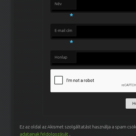
Név
*
E-mail cím
*
Honlap
Ez az oldal az Akismet szolgáltatást használja a spam csö
adatainak feldolgozását
.