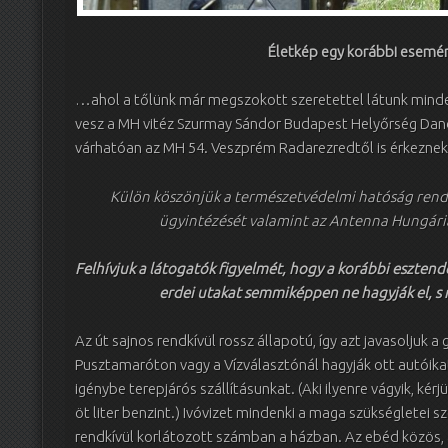
Életkép egy korábbi esem
…ahol a tőlünk már megszokott szeretettel látunk mind
vesz a MH vitéz Szurmay Sándor Budapest Helyőrség Dandá
várhatóan az MH 54. Veszprém Radarezredtől is érkezne
Külön köszönjük a természetvédelmi hatóság rendkí
ügyintézését valamint az Antenna Hungária
Felhívjuk a látogatók figyelmét, hogy a korábbi eszten
erdei utakat semmiképpen ne hagyják el, s n
Az út sajnos rendkívül rossz állapotú, így azt javasoljuk 
Pusztamaróton vagy a Vízválasztónál hagyják ott autóika
igénybe terepjárós szállításunkat. (Aki ilyenre vágyik, k
öt liter benzint.) Ivóvizet mindenki a maga szükségletei s
rendkívül korlátozott számban a házban. Az ebéd közös, 