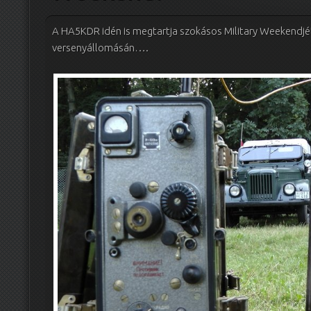
A HA5KDR idén is megtartja szokásos Military Weekendjét
versenyállomásán….