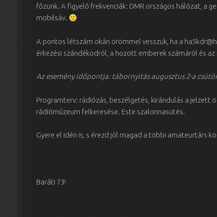
főzünk. A figyelő frekvenciák: DMR országos hálózat, a ge
mobilsáv.
A pontos létszám okán örömmel vesszük, ha a ha5kdr@ha
érkezési szándékodról, a hozott emberek számáról és az i
Az esemény időpontja: tábornyitás augusztus 2-a csütö
Programterv: rádiózás, beszélgetés, kirándulás a jelzett
rádiómúzeum felkeresése. Este szalonnasütés.
Gyere el idén is, s érezd jól magad a többi amateurtárs k
Baráti 73!