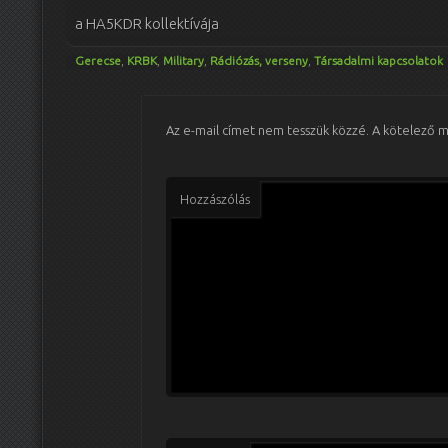
a HA5KDR kollektívája
Gerecse
,
KRBK
,
Military
,
Rádiózás, verseny
,
Társadalmi kapcsolatok
Az e-mail címet nem tesszük közzé.
A kötelező 
Hozzászólás