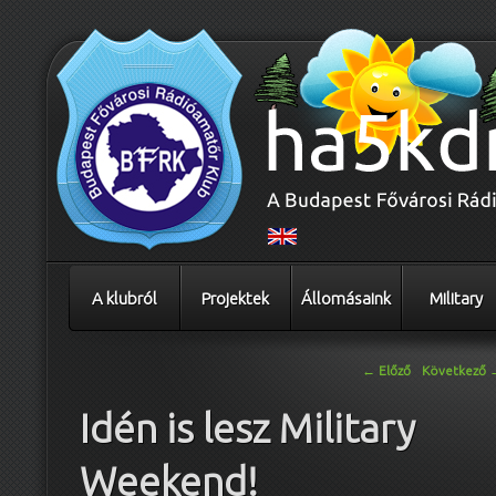
A klubról
Projektek
Állomásaink
Military
Bejegyzés navigáció
←
Előző
Következő
Idén is lesz Military
Weekend!