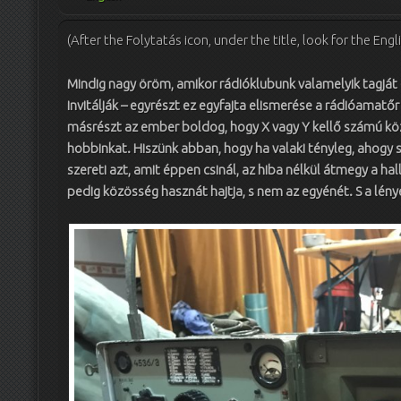
(After the Folytatás icon, under the title, look for the Engli
Mindig nagy öröm, amikor rádióklubunk valamelyik tagjá
invitálják – egyrészt ez egyfajta elismerése a rádióamat
másrészt az ember boldog, hogy X vagy Y kellő számú kö
hobbinkat. Hiszünk abban, hogy ha valaki tényleg, ahogy 
szereti azt, amit éppen csinál, az hiba nélkül átmegy a hal
pedig közösség hasznát hajtja, s nem az egyénét. S a lény