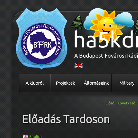
A klubról
Projektek
Állomásaink
Military
Bejegyzés navigáció
←
Előző
Következő
Előadás Tardoson
English