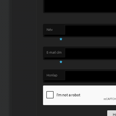
Név
*
E-mail cím
*
Honlap