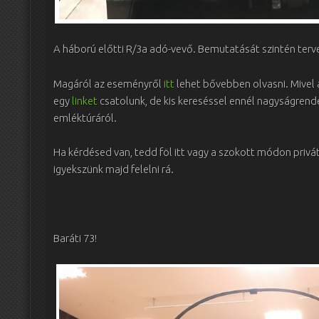
A háború előtti R/3a adó-vevő. Bemutatását szintén terv
Magáról az eseményről
itt
lehet bővebben olvasni. Mivel 
egy
linket
csatolunk, de kis kereséssel ennél nagyságrende
emléktúráról.
Ha kérdésed van, tedd föl itt vagy a szokott módon privát
igyekszünk majd felelni rá.
Baráti 73!