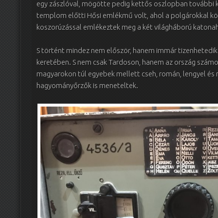
egy zászlóval, mögötte pedig kettős oszlopban további k
templom előtti Hősi emlékmű volt, ahol a polgárokkal kö
koszorúzással emlékeztek meg a két világháború katonah
S történt mindez nem először, hanem immár tizenhetedi
keretében. S nem csak Tardoson, hanem az ország számos
magyarokon túl egyebek mellett cseh, román, lengyel és
hagyományőrzők is meneteltek.