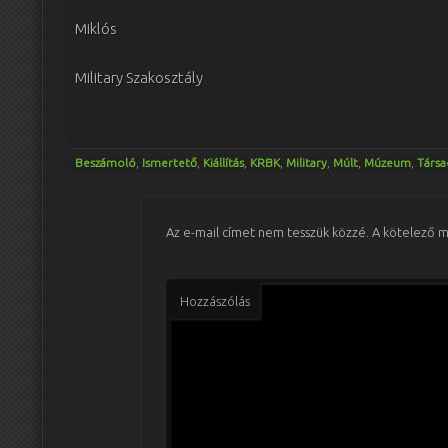
Miklós
Military Szakosztály
Beszámoló
,
Ismertető
,
Kiállítás
,
KRBK
,
Military
,
Múlt
,
Múzeum
,
Társa
Az e-mail címet nem tesszük közzé.
A kötelező 
Hozzászólás