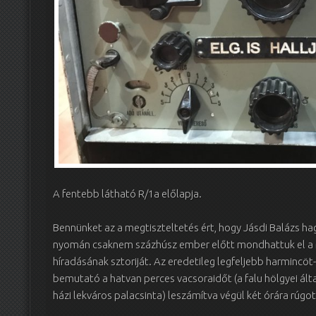
A fentebb látható R/1a előlapja.
Bennünket az a megtiszteltetés ért, hogy Jásdi Balázs 
nyomán csaknem százhúsz ember előtt mondhattuk el a M
híradásának sztoriját. Az eredetileg legfeljebb harmincö
bemutató a hatvan perces vacsoraidőt (a falu hölgyei álta
házi lekváros palacsinta) leszámítva végül két órára rúgot