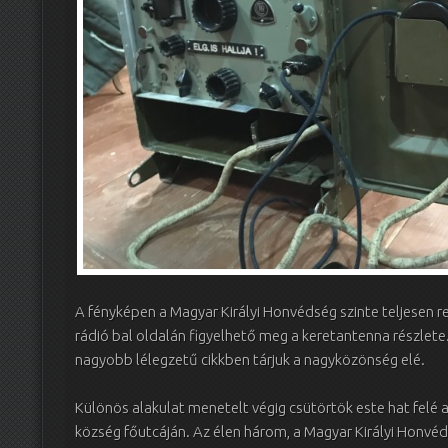
A fényképen a Magyar Királyi Honvédség szinte teljesen r
rádió bal oldalán figyelhető meg a keretantenna részlet
nagyobb lélegzetű cikkben tárjuk a nagyközönség elé.
Különös alakulat menetelt végig csütörtök este hat fe
község főutcáján. Az élen három, a Magyar Királyi Honvé