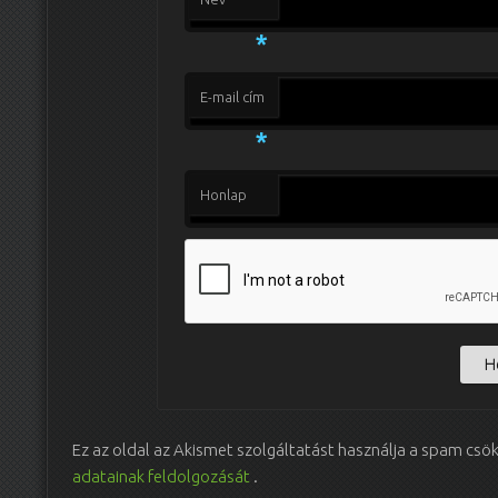
*
E-mail cím
*
Honlap
Ez az oldal az Akismet szolgáltatást használja a spam csö
adatainak feldolgozását
.