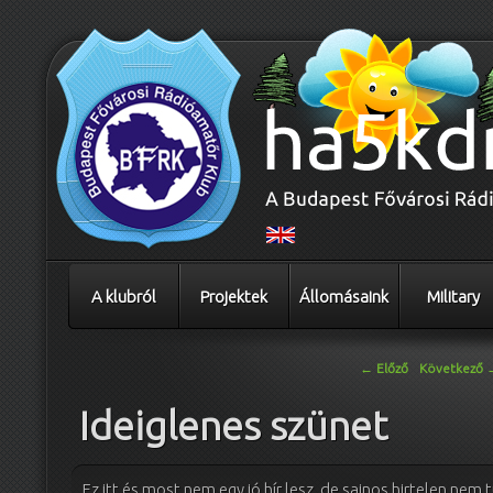
A klubról
Projektek
Állomásaink
Military
Bejegyzés navigáció
←
Előző
Következő
Ideiglenes szünet
Ez itt és most nem egy jó hír lesz, de sajnos hirtelen ne