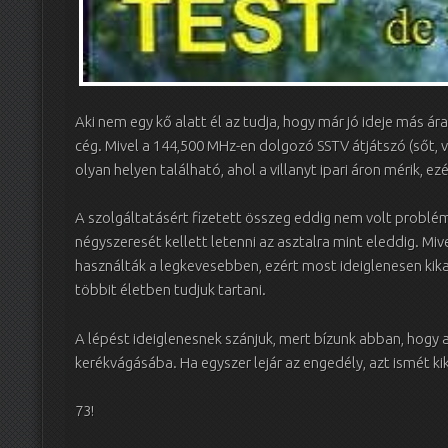
Aki nem egy kő alatt él az tudja, hogy már jó ideje más ára
cég. Mivel a 144,500 MHz-en dolgozó SSTV átjátszó (sőt, 
olyan helyen található, ahol a villanyt ipari áron mérik, 
A szolgáltatásért fizetett összeg eddig nem volt problém
négyszeresét kellett letenni az asztalra mint eleddig. Miv
használták a legkevesebben, ezért most ideiglenesen kik
többit életben tudjuk tartani.
A lépést ideiglenesnek szánjuk, mert bízunk abban, hogy 
kerékvágásába. Ha egyszer lejár az engedély, azt ismét kik
73!