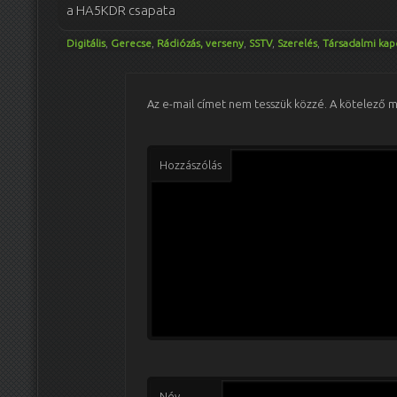
a HA5KDR csapata
Digitális
,
Gerecse
,
Rádiózás, verseny
,
SSTV
,
Szerelés
,
Társadalmi kap
Az e-mail címet nem tesszük közzé.
A kötelező 
Hozzászólás
Név