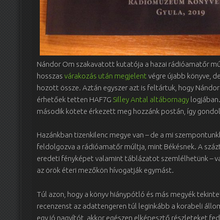
Nándor Om szakavatott kutatója a hazai rádióamatőr múlt
hosszas
várakozás után megjelent
végre újabb könyve, d
hozott össze. Aztán egyszer azt is feltártuk, hogy Nándo
érhetőek tetten HAF7G
Silley Antal altábornagy
logjában.
második kötete érkezett meg hozzánk postán, így gondolt
Hazánkban tizenkilenc megye van – de a mi szempontunk
feldolgozva a rádióamatőr múltja, mint Békésnek. A száz
eredeti fényképet valamint táblázatot szemlélhetünk – v
az örök éteri mezőkön hívogatják egymást.
Túl azon, hogy a könyv hiánypótló és más megyék tekinte
recenzenst az adattengeren túl leginkább a korabeli áll
egy jó nagyítót, akkor egészen elképesztő részleteket fe