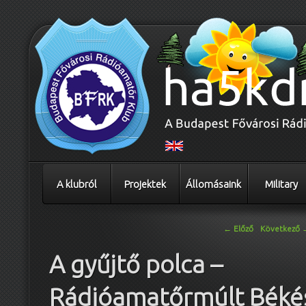
A klubról
Projektek
Állomásaink
Military
Bejegyzés navigáció
←
Előző
Következő
A gyűjtő polca –
Rádióamatőrmúlt Béké