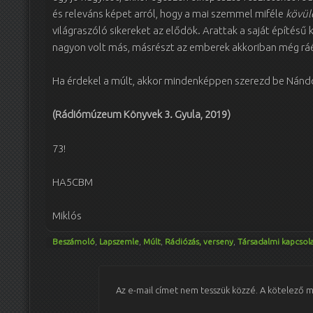
és releváns képet arról, hogy a mai szemmel miféle
kövül
világraszóló sikereket az elődök. Arattak a saját építésű
nagyon volt más, másrészt az emberek akkoriban még ráé
Ha érdekel a múlt, akkor mindenképpen szerezd be Nándo
(Rádiómúzeum Könyvek 3. Gyula, 2019)
73!
HA5CBM
Miklós
Beszámoló
,
Lapszemle
,
Múlt
,
Rádiózás, verseny
,
Társadalmi kapcsol
Az e-mail címet nem tesszük közzé.
A kötelező 