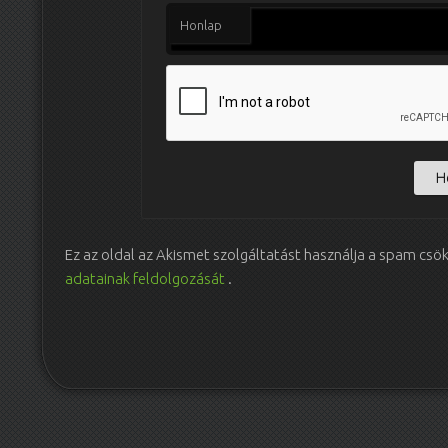
Honlap
Ez az oldal az Akismet szolgáltatást használja a spam csö
adatainak feldolgozását
.