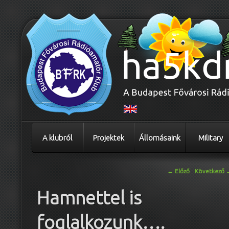
A klubról
Projektek
Állomásaink
Military
Bejegyzés navigáció
←
Előző
Következő
Hamnettel is
foglalkozunk….