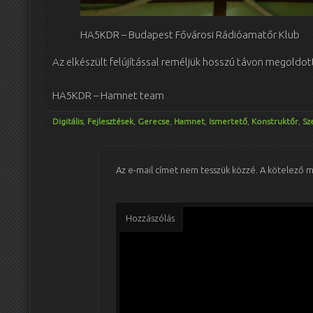
HA5KDR – Budapest Fővárosi Rádióamatőr Klub
Az elkészült felújítással reméljük hosszú távon megold
HA5KDR – Hamnet team
Digitális
,
Fejlesztések
,
Gerecse
,
Hamnet
,
Ismertető
,
Konstruktőr
,
Sz
Az e-mail címet nem tesszük közzé.
A kötelező 
Hozzászólás