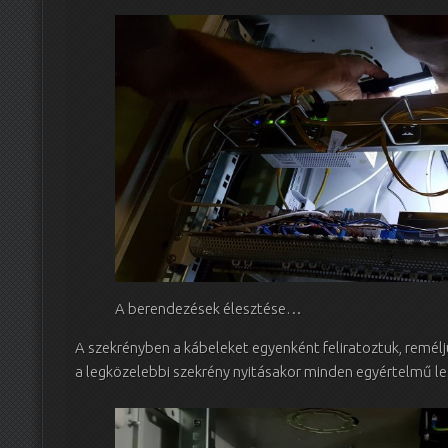
A berendezések élesztése…
A szekrényben a kábeleket egyenként feliratoztuk, reméljü
a legközelebbi szekrény nyitásakor minden egyértelmű le