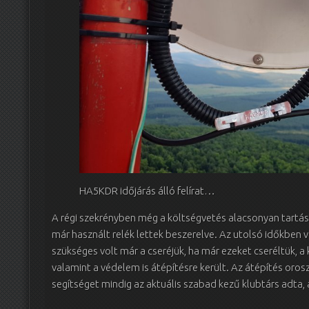
HA5KDR időjárás álló felírat…
A régi szekrényben még a költségvetés alacsonyan tartása 
már használt relék lettek beszerelve. Az utolsó időkben v
szükséges volt már a cseréjük, ha már ezeket cseréltük, a 
valamint a védelem is átépítésre került. Az átépítés oros
segítséget mindig az aktuális szabad kezű klubtárs adta,