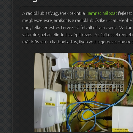
A rádióklub szívügyének tekinti a
Hamnet hálózat
fejlesz
megbeszélésre, amikor is a rádióklub Őzike utcai telephe
nagy lelkesedést és tervezést felváltotta a csend. Vártunk
valamire, aztán elindult az építkezés. Az építéssel renget
már időszerű a karbantartás, ilyen volt a gerecsei Hamnet