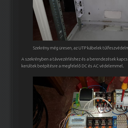
Szekrény még üresen, az UTP kábelek túlfeszvéde
A szekrényben a távvezérléshez és a berendezések kapcs
kerültek beépítésre a megfelelő DC és AC védelemmel.