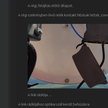
A régi, felújítás előtti állapot.
A régi szekrényben lévő relék kontakt hibásak lettek, cser
A link rádiója…
A link rádiójához optikai szál került behúzásra.