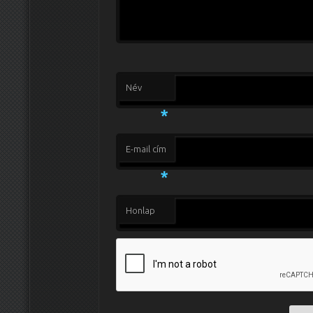
Név
*
E-mail cím
*
Honlap