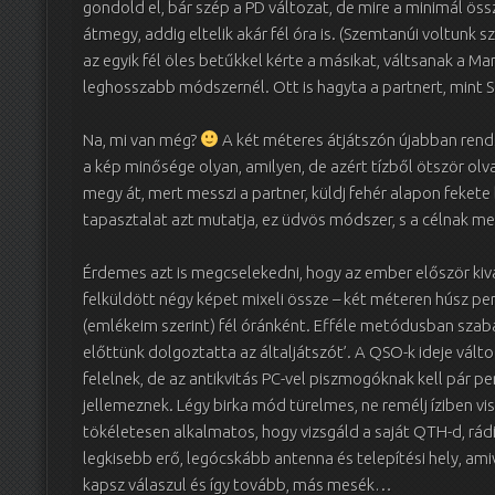
gondold el, bár szép a PD változat, de mire a minimál ö
átmegy, addig eltelik akár fél óra is. (Szemtanúi voltun
az egyik fél öles betűkkel kérte a másikat, váltsanak a Mart
leghosszabb módszernél. Ott is hagyta a partnert, mint S
Na, mi van még?
A két méteres átjátszón újabban rends
a kép minősége olyan, amilyen, de azért tízből ötször ol
megy át, mert messzi a partner, küldj fehér alapon fekete
tapasztalat azt mutatja, ez üdvös módszer, s a célnak me
Érdemes azt is megcselekedni, hogy az ember először kivá
felküldött négy képet mixeli össze – két méteren húsz p
(emlékeim szerint) fél óránként. Efféle metódusban szaba
előttünk dolgoztatta az általjátszót’. A QSO-k ideje vált
felelnek, de az antikvitás PC-vel piszmogóknak kell pár per
jellemeznek. Légy birka mód türelmes, ne remélj íziben viss
tökéletesen alkalmatos, hogy vizsgáld a saját QTH-d, rádió
legkisebb erő, legócskább antenna és telepítési hely, ami
kapsz válaszul és így tovább, más mesék…