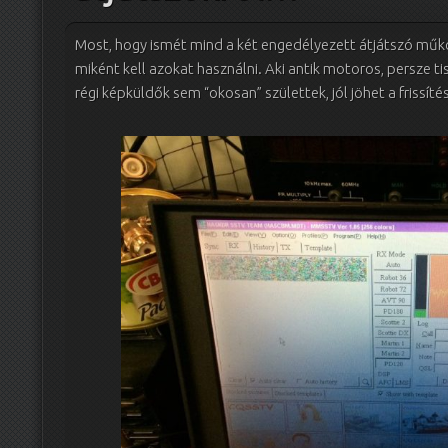
Most, hogy ismét mind a két engedélyezett átjátszó műkö
miként kell azokat használni. Aki antik motoros, persze ti
régi képküldők sem “okosan” születtek, jól jöhet a frissí