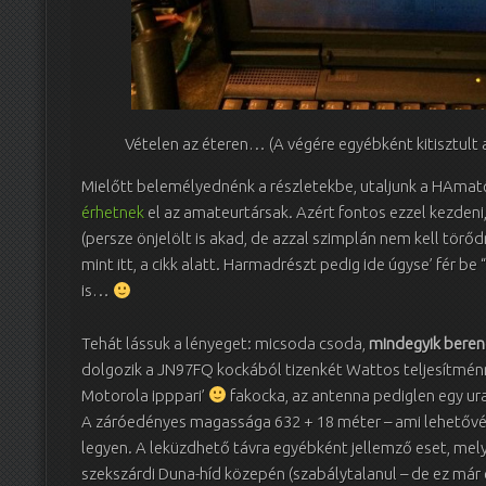
Vételen az éteren… (A végére egyébként kitisztult 
Mielőtt belemélyednénk a részletekbe, utaljunk a HAmat
érhetnek
el az amateurtársak. Azért fontos ezzel kezdeni,
(persze önjelölt is akad, de azzal szimplán nem kell törő
mint itt, a cikk alatt. Harmadrészt pedig ide úgyse’ fér b
is…
Tehát lássuk a lényeget: micsoda csoda,
mindegyik beren
dolgozik a JN97FQ kockából tizenkét Wattos teljesítménn
Motorola ipppari’
fakocka, az antenna pediglen egy ur
A záróedényes magassága 632 + 18 méter – ami lehetővé te
legyen. A leküzdhető távra egyébként jellemző eset, mely 
szekszárdi Duna-híd közepén (szabálytalanul – de ez már 