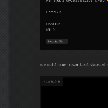
Reméljük, a folytatás is szépen sikerül.
Baráti 73!
HA5CBM
Miklós
↓
Hozzászólás
Az e-mail címet nem tesszük közzé.
A kötelező 
Hozzászólás