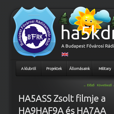
A klubról
Projektek
Állomásaink
Military
Bejegyzés navigáció
←
Előző
Következő
HA5ASS Zsolt filmje a
HA9HAF9A és HA7AA