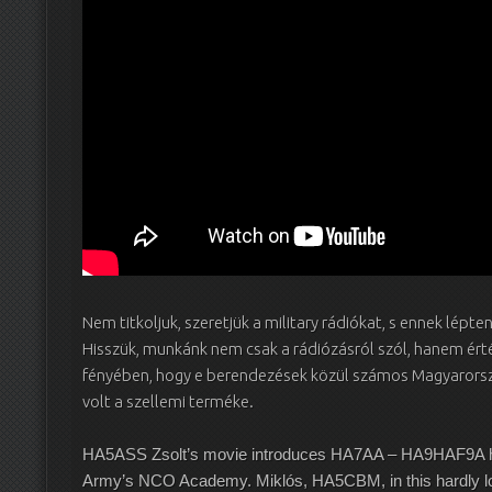
Nem titkoljuk, szeretjük a military rádiókat, s ennek lép
Hisszük, munkánk nem csak a rádiózásról szól, hanem ér
fényében, hogy e berendezések közül számos Magyarorsz
volt a szellemi terméke.
HA5ASS Zsolt’s movie introduces HA7AA – HA9HAF9A ham
Army’s NCO Academy. Miklós, HA5CBM, in this hardly longe