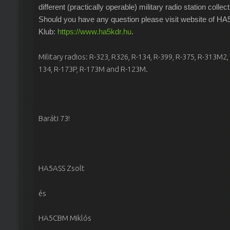
different (practically operable) military radio station colle
Should you have any question please visit website of 
Klub:
https://www.ha5kdr.hu
.
Military radios: R-323, R326, R-134, R-399, R-375, R-313M
134, R-173P, R-173M and R-123M.
Baráti 73!
HA5ASS Zsolt
és
HA5CBM Miklós