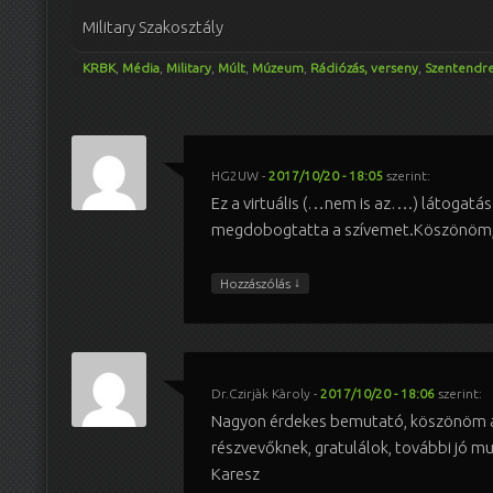
Military Szakosztály
KRBK
,
Média
,
Military
,
Múlt
,
Múzeum
,
Rádiózás, verseny
,
Szentendr
HG2UW
-
2017/10/20 - 18:05
szerint:
Ez a virtuális (…nem is az….) látogatá
megdobogtatta a szívemet.Köszönöm, 
↓
Hozzászólás
Dr.Czirjàk Kàroly
-
2017/10/20 - 18:06
szerint:
Nagyon érdekes bemutató, köszönöm a
részvevőknek, gratulálok, további jó mu
Karesz