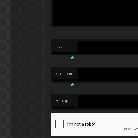
Név
*
E-mail cím
*
Honlap