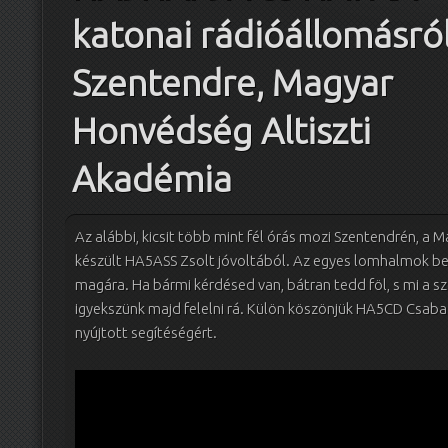
katonai rádióállomásról
Szentendre, Magyar
Honvédség Altiszti
Akadémia
Az alábbi, kicsit több mint fél órás mozi Szentendrén, a
készült HA5ASS Zsolt jóvoltából. Az egyes lomhalmok b
magára. Ha bármi kérdésed van, bátran tedd föl, s mi a 
igyekszünk majd felelni rá. Külön köszönjük HA5CD Csa
nyújtott segítéségért.