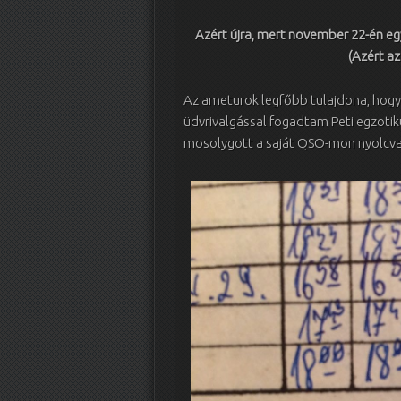
Azért újra, mert november 22-én eg
(Azért a
Az ameturok legfőbb tulajdona, hogy 
üdvrivalgással fogadtam Peti egzotik
mosolygott a saját QSO-mon nyolcv