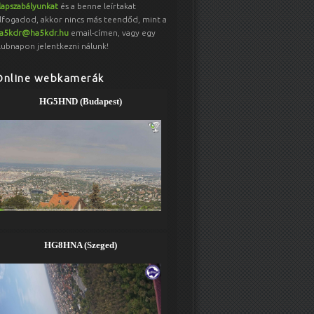
lapszabályunkat
és a benne leírtakat
lfogadod, akkor nincs más teendőd, mint a
a5kdr@ha5kdr.hu
email-címen, vagy egy
lubnapon jelentkezni nálunk!
Online webkamerák