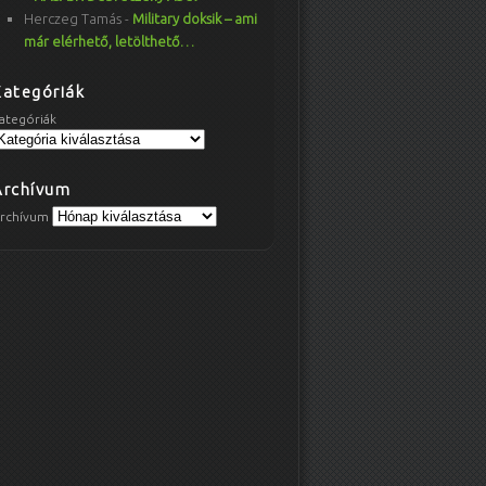
Herczeg Tamás
-
Military doksik – ami
már elérhető, letölthető…
Kategóriák
ategóriák
Archívum
rchívum