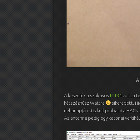
A
A készülék a szokásos
R-134
volt, a 
kétszázhúsz Wattra
sikeredett. Hi
néhanapján ki is kell próbálni a HA0
Az antenna pedig egy katonai vertikál