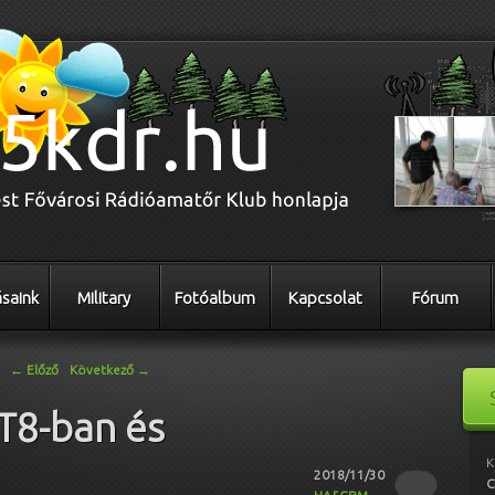
saink
Military
Fotóalbum
Kapcsolat
Fórum
←
Előző
Következő
→
T8-ban és
K
2018/11/30
C