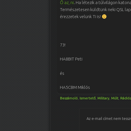
Ő az, ni
. Ha létezik a túlvilágon kato
Természetesen küldtünk neki QSL lapo
érezzetek velünk Ti is!
73!
HA8BIT Peti
és
HA5CBM Miklós
Beszámoló
,
Ismertető
,
Military
,
Múlt
,
Rádióz
Az e-mail címet nem tessz