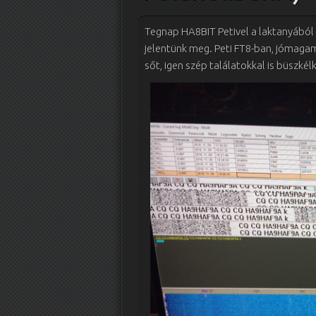
Tegnap HA8BIT Petivel a laktanyából
jelentünk meg. Peti FT8-ban, jómag
sőt, igen szép találatokkal is büszké