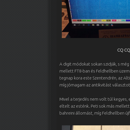
CQ CQ
A digit módokat sokan szidják, s még
mellett FT8-ban és Feldhellben üzemel
tegnap kora este Szentendrén, az Alt
míg jómagam az antikvitást választo
Mivel a terjedés nem volt túl kegyes
eltelt az esténk. Peti sok más mellet
bahreini állomást, míg Feldhellben ú