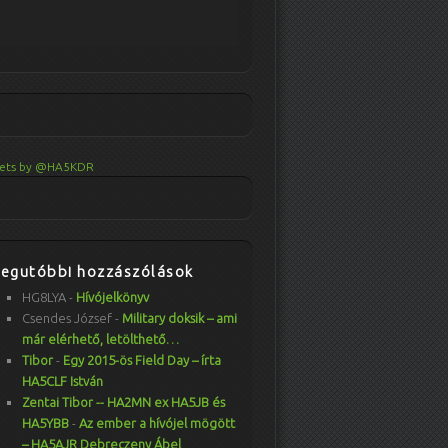
ets by @HA5KDR
Legutóbbi hozzászólások
HG8LYA
-
Hívójelkönyv
Csendes József
-
Military doksik – ami
már elérhető, letölthető…
Tibor
-
Egy 2015-ös Field Day – írta
HA5CLF István
Zentai Tibor -- HA2MN ex HA5JB és
HA5YBB
-
Az ember a hívójel mögött
– HA5AJR Debreczeny Ábel