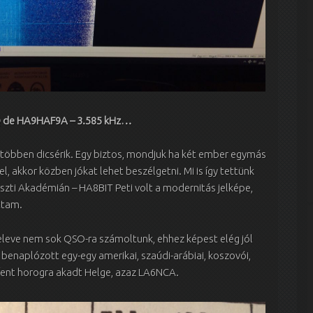
 de HA9HAF9A – 3.585 kHz…
 többen dicsérik. Egy biztos, mondjuk ha két ember egymás
, akkor közben jókat lehet beszélgetni. Mi is így tettünk
iszti Akadémián – HA8BIT Peti volt a modernitás jelképe,
ttam.
, eleve nem sok QSO-ra számoltunk, ehhez képest elég jól
t benaplózott egy-egy amerikai, szaúdi-arábiai, koszovói,
jfent horogra akadt Helge, azaz LA6NCA.