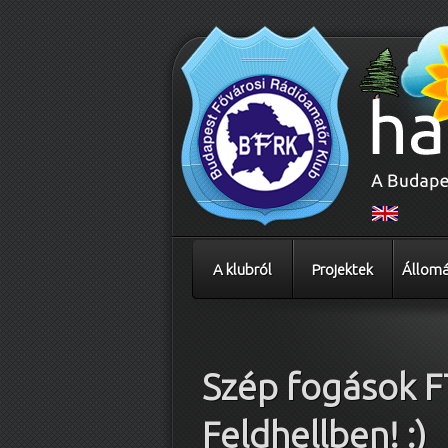
A klubról
Projektek
Állomá
Bejegyzés navigáció
Szép fogások F
Feldhellben! :)