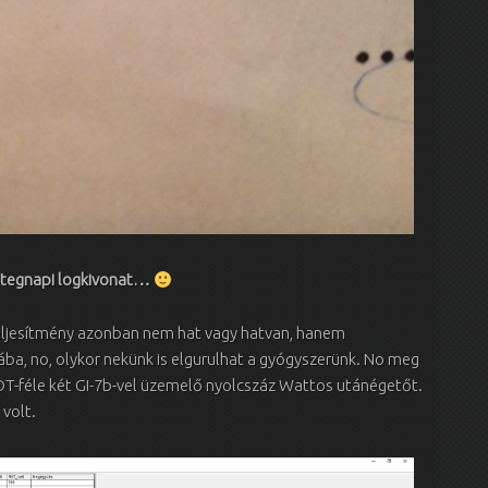
 tegnapi logkivonat…
teljesítmény azonban nem hat vagy hatvan, hanem
ába, no, olykor nekünk is elgurulhat a gyógyszerünk. No meg
NDT-féle két GI-7b-vel üzemelő nyolcszáz Wattos utánégetőt.
 volt.