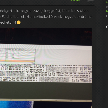
HA5CBM
a
e
 dolgoztunk. Hogy ne zavarjuk egymást, két külön sávban
h
k
am Feldhellben utaztam. Mindkettőnknek megvolt az öröme,
lkedhetünk!