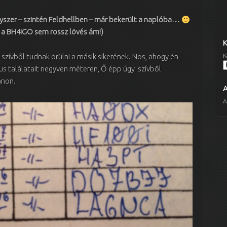
yszer – szintén Feldhellben – már bekerült a naplóba…
z a BH4IGO sem rossz lövés ám!)
szívből tudnak örülni a másik sikerének. Nos, ahogy én
K
us találatait negyven méteren, Ő épp úgy szívből
anon.
A