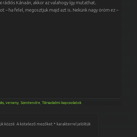
nai rádiós Kánaán, akkor az valahogy így mutathat.
t – ha felel, megosztjuk majd azt is. Nekünk nagy öröm ez –
ás, verseny
,
Szentendre
,
Társadalmi kapcsolatok
ük közzé.
A kötelező mezőket
*
karakterrel jelöltük