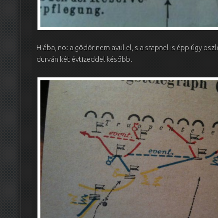
Hiába, no: a gödör nem avul el, s a srapnel is épp úgy os
durván két évtizeddel később.