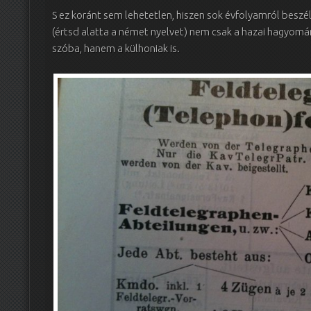
S ez koránt sem lehetetlen, hiszen sok évfolyamról beszé
(értsd alatta a német nyelvet) nem csak a hazai hagyomán
szóba, hanem a külhoniak is.