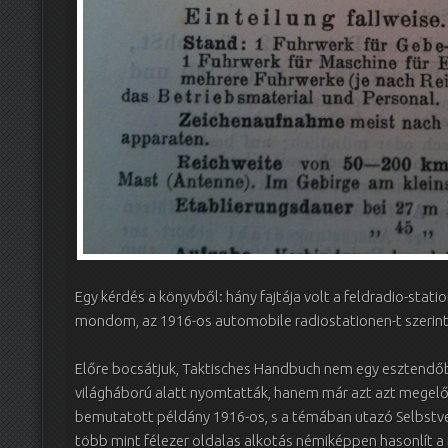
Egy kérdés a könyvből: hány fajtája volt a feldradio-stati
mondom, az 1916-os automobile radiostationen-t szeri
Előre bocsátjuk, Taktisches Handbuch nem egy esztendőbe
világháború alatt nyomtatták, hanem már azt azt megelőz
bemutatott példány 1916-os, s a témában utazó Selbstve
több mint félezer oldalas alkotás némiképpen hasonlít 