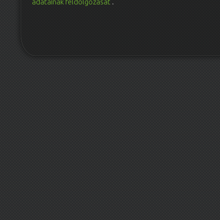
adatainak feldolgozását
.