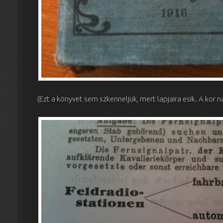
(Ezt a könyvet sem szkenneljük, mert lapjaira esik. A kor