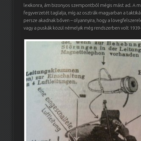
lexikonra, ám bizonyos szempontból mégis mást ad. A m
fegyverzetét taglalja, míg az osztrák-magyarban a taktiká
persze akadnak bőven – olyannyira, hogy a lövegfelszerelé
vagy a puskák közül némelyik még rendszerben volt 1939-