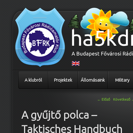
A klubról
Projektek
Állomásaink
Military
Bejegyzés navigáció
←
Előző
Következő
A gyűjtő polca –
Taktisches Handbuch