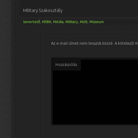
Military Szakosztály
Ismertető
,
KRBK
,
Média
,
Military
,
Múlt
,
Múzeum
Az e-mail címet nem tesszük közzé.
A kötelező 
Hozzászólás