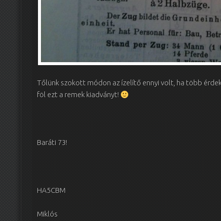
Tőlünk szokott módon az ízelítő ennyi volt, ha több érdek
föl ezt a remek kiadványt!
Baráti 73!
HA5CBM
Miklós