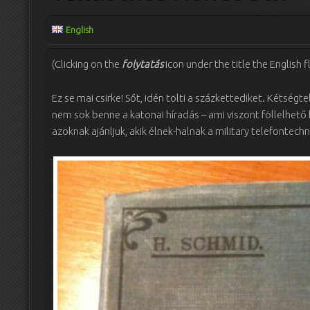
English
(Clicking on the
folytatás
icon under the title the English 
Ez se mai csirke! Sőt, idén tölti a százkettediket. Kétségt
nem sok benne a katonai híradás – ami viszont föllelhető 
azoknak ajánljuk, akik élnek-halnak a military telefontec