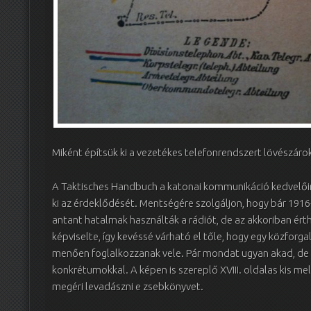
Miként építsük ki a vezetékes telefonrendszert lövészárok
A Taktisches Handbuch a katonai kommunikáció kedvelőine
ki az érdeklődését. Mentségére szolgáljon, hogy bár 191
antant hatalmak használták a rádiót, de az akkoriban ér
képviselte, így kevéssé várható el tőle, hogy egy közfor
menően foglalkozzanak vele. Pár mondat ugyan akad, de i
konkrétumokkal. A képen is szereplő XVIII. oldalas kis 
megéri levadászni e zsebkönyvet.