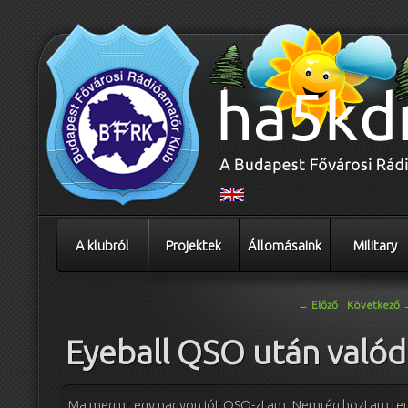
A klubról
Projektek
Állomásaink
Military
Bejegyzés navigáció
←
Előző
Következő
Eyeball QSO után valód
Ma megint egy nagyon jót QSO-ztam. Nemrég hoztam re