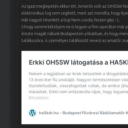
Az igazi meglepetés ekkor ért. Ismerős volt az OH5SW hív
elektronikus log sem segített, mert azt mondta, hogy ily
Hát nagyot tévedett a log! Nem csoda, hiszen gép :-).
S hogy semmi kételyem ne is legyen a finn operátor már p
érezte magát nálunk Budapesten a klubban, és hogy men
találkozóra. A személyes találkozót nevezi az amatőr zs