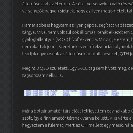
állomásokkal az éterben. Az éter versenyeken való részvét
versenyzők nagyon sietnek, hogy az ilyen megismételt t
Hamar abba is hagytam az ilyen géppel segített vadászat
tárgya. Mivel nem volt túl sok állomás, tehát elkezdtem 
gyalogbillentyűs (SKCC) hívófrekvencia. Mindig jeleztem, 
nem akartak jönni. Szeretnek ezen a frekvencián olyanok 
leadják egymásnak az állomásuk adatait, nevüket, QTH-ju
Megint 3 QSO született. Egy SKCC tag sem hívott meg, de 
tagsorszám nélkül is.
Már a bolgár amatőr társ előtt felfigyeltem egy halkabb 
szólt, így a finn amatőr társnak várnia kellett. Ki is vár
hegyeztem a fülemet, mert az OH mellett egy másik, nála