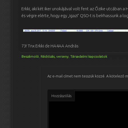
Erkki, aki két iker unokájával volt fent az Őzike utcában
és végre elérte, hogy egy „igazi” QSO-t is beírhassunk a lo
73! Tnx Erkki de HA4AA András
Beszámoló
,
Rádiózás, verseny
,
Társadalmi kapcsolatok
Az e-mail címet nem tesszük közzé.
A kötelező 
Hozzászólás