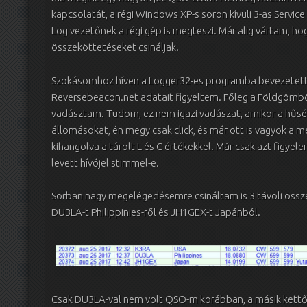
kapcsolatát, a régi Windows XP-s soron kívüli 3-as Servic
Log vezetőnek a régi gép is megteszi. Már alig vártam, ho
összeköttetéseket csináljak.
Szokásomhoz híven a Logger32-es programba bevezetett 
Reversebeacon.net adatait figyeltem. Főleg a Földgömbö
vadásztam. Tudom, ez nem igazi vadászat, amikor a hűsége
állomásokat, én megy csak click, és már ott is vagyok a m
kihangolva a tárolt L és C értékekkel. Már csak azt figye
levett hívójel stimmel-e.
Sorban nagy megelégedésemre csináltam is 3 távoli össz
DU3LA-t Philippinies-ről és JH1GEX-t Japánból.
Csak DU3LA-val nem volt QSO-m korábban, a másik kettőve