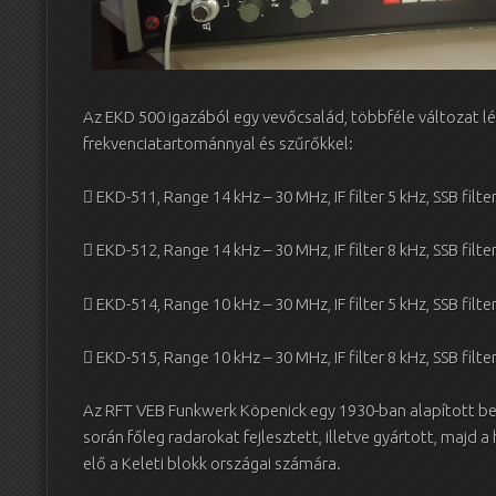
Az EKD 500 igazából egy vevőcsalád, többféle változat lé
frekvenciatartománnyal és szűrőkkel:
 EKD-511, Range 14 kHz – 30 MHz, IF filter 5 kHz, SSB filte
 EKD-512, Range 14 kHz – 30 MHz, IF filter 8 kHz, SSB filte
 EKD-514, Range 10 kHz – 30 MHz, IF filter 5 kHz, SSB filte
 EKD-515, Range 10 kHz – 30 MHz, IF filter 8 kHz, SSB filte
Az RFT VEB Funkwerk Köpenick egy 1930-ban alapított ber
során főleg radarokat fejlesztett, illetve gyártott, majd 
elő a Keleti blokk országai számára.