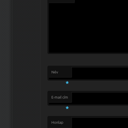
Név
*
E-mail cím
*
Honlap