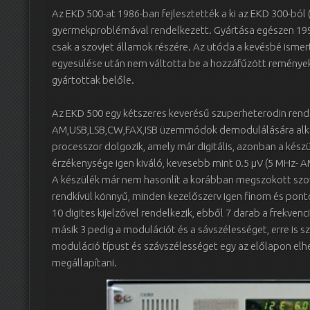
Az EKD 500-at 1986-ban fejlesztették a ki az EKD 300-ból
gyermekproblémával rendelkezett. Gyártása egészen 1990
csak a szovjet államok részére. Az utóda a kevésbé ism
egyesülése után nem váltotta be a hozzáfűzött reményeke
gyártottak belőle.
Az EKD 500 egy kétszeres keverésű szuperheterodin rends
AM,USB,LSB,CW,FAX,ISB üzemmódok demodulálására alka
processzor dolgozik, amely már digitális, azonban a készü
érzékenysége igen kiváló, kevesebb mint 0.5 µV (5 MHz- A
A készülék már nem hasonlít a korábban megszokott szov
rendkívül könnyű, minden kezelőszerv igen finom és pont
10 digites kijelzővel rendelkezik, ebből 7 darab a frekvenc
másik 3 pedig a modulációt és a sávszélességet, erre is
moduláció típust és szávszélességet egy az előlapon elh
megállapítani.