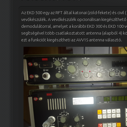
Az EKD 500 egy az RFT által katonai (zöld-fekete) és civil 
vevőkészülék. A vevőkészülék opcionálisan kiegészíthető 
demodulátorral, amelyet a korábbi EKD 300 és EKD 100 v
segítségével több csatlakoztatott antenna (alapból 4) kö
ezt a funkciót kiegészítheti az AVV1S antenna választó.