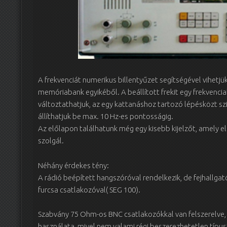
A frekvenciát numerikus billentyűzet segítségével vihetjük 
memóriabank egyikéből. A beállított frekit egy frekvenc
változtathatjuk, az egy kattanáshoz tartozó lépésközt szi
állíthatjuk be max. 10 Hz-es pontosságig.
Az előlapon találhatunk még egy kisebb kijelzőt, amely e
szolgál.
Néhány érdekes tény:
A rádió beépített hangszóróval rendelkezik, de fejhallgat
furcsa csatlakozóval( SEG 100).
Szabvány 75 Ohm-os BNC csatlakozókkal van felszerelve,
használata, mivel nem valami régi beszerezhetetlen típus