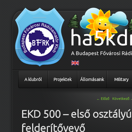
A klubról
Projektek
Állomásaink
Military
Bejegyzés navigáció
←
Előző
Következő
EKD 500 – első osztályú
felderítővevő