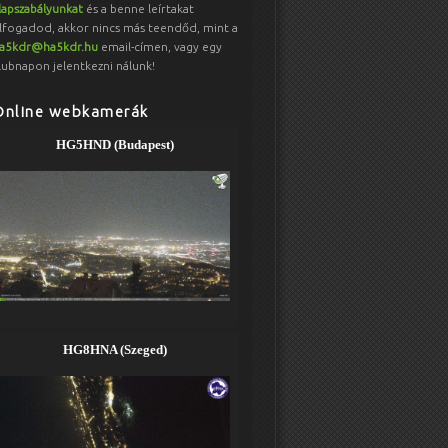
lapszabályunkat
és a benne leírtakat
lfogadod, akkor nincs más teendőd, mint a
a5kdr@ha5kdr.hu
email-címen, vagy egy
lubnapon jelentkezni nálunk!
Online webkamerák