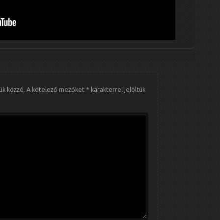
ük közzé.
A kötelező mezőket
*
karakterrel jelöltük