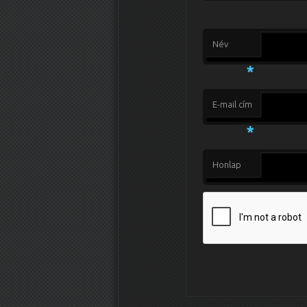
Név
*
E-mail cím
*
Honlap