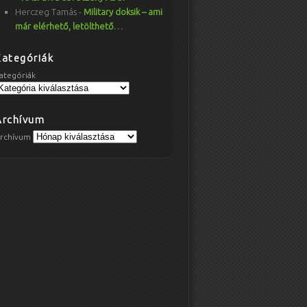
Herczeg Tamás
-
Military doksik – ami
már elérhető, letölthető…
Kategóriák
ategóriák
Archívum
rchívum