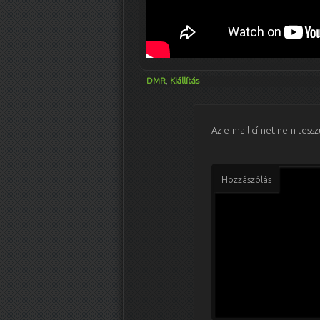
DMR
,
Kiállítás
Az e-mail címet nem tessz
Hozzászólás