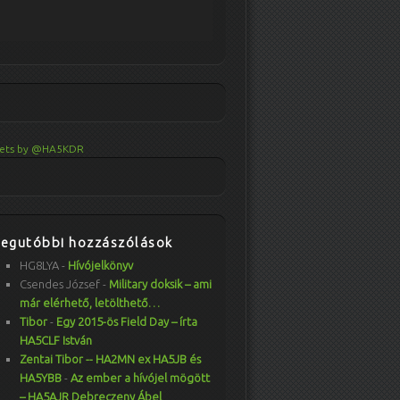
ets by @HA5KDR
Legutóbbi hozzászólások
HG8LYA
-
Hívójelkönyv
Csendes József
-
Military doksik – ami
már elérhető, letölthető…
Tibor
-
Egy 2015-ös Field Day – írta
HA5CLF István
Zentai Tibor -- HA2MN ex HA5JB és
HA5YBB
-
Az ember a hívójel mögött
– HA5AJR Debreczeny Ábel