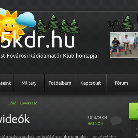
saink
Military
Fotóalbum
Kapcsolat
Fórum
←
Előző
Következő
→
videók
2015/05/24
HA2NON
K
C
elég sokan voltak, mi is jól éreztük magunkat. Legközelebb