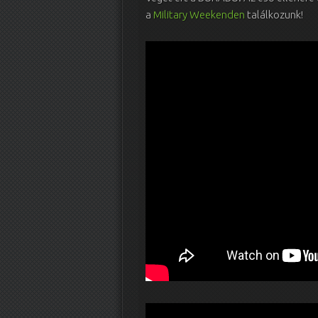
a
Military Weekenden
találkozunk!