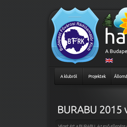
A klubról
Projektek
Állomá
Bejegyzés navigáció
BURABU 2015 
Véget ért a BURABU. Az eső ellenére 