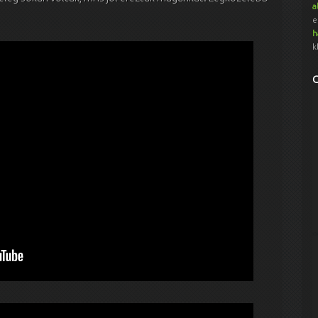
a
e
h
k