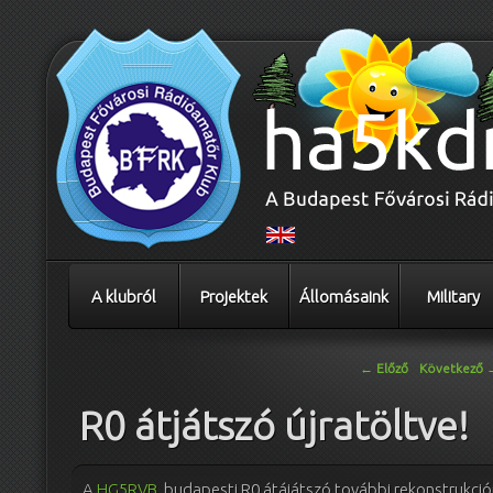
A klubról
Projektek
Állomásaink
Military
Bejegyzés navigáció
←
Előző
Következő
R0 átjátszó újratöltve!
A
HG5RVB
, budapesti R0 átájátszó további rekonstrukció