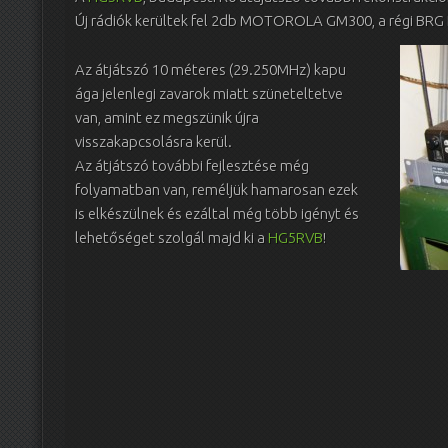
Új rádiók kerültek fel 2db MOTOROLA GM300, a régi BRG 
Az átjátszó 10 méteres (29.250MHz) kapu
ága jelenlegi zavarok miatt szüneteltetve
van, amint ez megszünik újra
visszakapcsolásra kerül.
Az átjátszó további fejlesztése még
folyamatban van, reméljük hamarosan ezek
is elkészülnek és ezáltal még több igényt és
lehetőséget szolgál majd ki a
HG5RVB
!