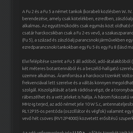
A Fu 2 és a Fu 5 a német tankok (korabeli közlésben W. IV. 
berendezése, amely csak kötelékben, ezredben, zászlóalj
alkalmas. Az együttműködés csak egymás közt oldható me
csatár harckocsikban csak a Fu 2-es vevő, a szakaszpara
(Fu 5), a század és zászlóalj parancsnoki járművekben egy 
ezredparancsnoki tankokban egy Fu 5 és egy Fu 8 (lásd m
Elvi felépítése szerint a Fu 5 áll adóból, adó-átalakítóból
két méteres botantennából és a beszélő-hallgató szerel
üzemre alkalmas. Áramforrása a harckocsi tizenkét Voltos
frekvenciával lett szerelve és a váltás könnyen megoldha
szolgál. Kiszolgálását a tank rádiósa végzi, de a toronyb
rábeszélhet és a vett jeleket is hallja. A három fokozatú
MHz-ig terjed, az adó német jele 10 W S.c, antennateljes
RL12P35-ös pentóda (oszcillátor és végfok) valamint eg
vevő hét csöves (RV12P4000) közvetett erősítésű szuper
Az adó unformerének jele
U 10 a
– a fűtés tizenkét Volt 