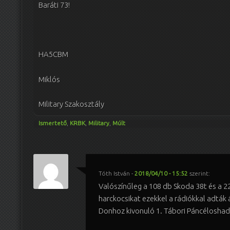
Baráti 73!
HA5CBM
Miklós
Military Szakosztály
Ismertető
,
KRBK
,
Military
,
Múlt
Tóth István
-
2018/04/10 - 15:52
szerint:
Valószínűleg a 108 db Skoda 38t és a 22
harckocsikat ezekkel a rádiókkal adták
Donhoz kivonuló 1. Tábori Páncéloshado