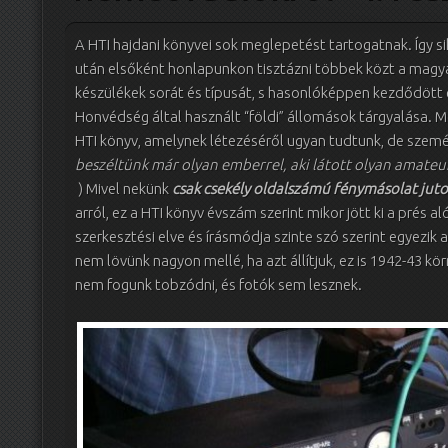
A HTI hajdani könyvei sok meglepetést tartogatnak. Így s
után elsőként honlapunkon tisztázni többek közt a magya
készülékek sorát és típusát, s hasonlóképpen kezdődött e
Honvédség által használt “földi” állomások tárgyalása. 
HTI könyv, amelynek létezéséről ugyan tudtunk, de szemé
beszéltünk már olyan emberrel, aki látott olyan amateur
) Mivel nekünk
csak
csekély oldalszámú fénymásolat
juto
arról, ez a HTI könyv évszám szerint mikor jött ki a prés 
szerkesztési elve és írásmódja szinte szó szerint egyezik a
nem lövünk nagyon mellé, ha azt állítjuk, ez is 1942-43 k
nem fogunk tobzódni, és fotók sem lesznek.