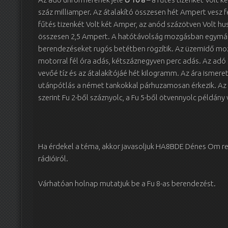
száz milliamper. Az átalakító összesen hét Ampert vesz f
fűtés tizenkét Volt két Amper, az anód százötven Volt hu
összesen 2,5 Ampert. A hatótávolság mozgásban egymás
berendezéseket rugós betétben rögzítik. Az üzemidő moz
motorral fél óra adás, kétszáznegyven perc adás. Az adó s
vevőé tíz és az átalakítójáé hét kilogramm. Az ára ismeret
utánpótlás a német tankokkal párhuzamosan érkezik. Az 
szerint Fu 2-ből száznyolc, a Fu 5-ből ötvennyolc példán
Ha érdekel a téma, akkor javasoljuk HA8BDE Dénes Om r
rádióiról.
Várhatóan holnap mutatjuk be a Fu 8-as berendezést.