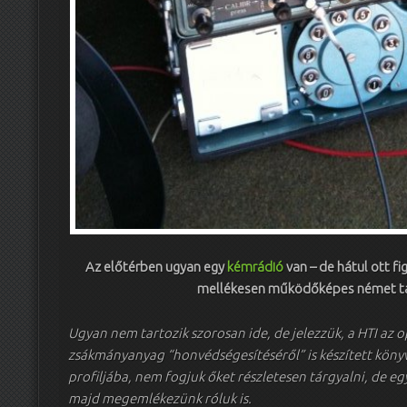
Az előtérben ugyan egy
kémrádió
van – de hátul ott fi
mellékesen működőképes német ta
Ugyan nem tartozik szorosan ide, de jelezzük, a HTI az o
zsákmányanyag “honvédségesítéséről” is készített könyv
profiljába, nem fogjuk őket részletesen tárgyalni, de e
majd megemlékezünk róluk is.