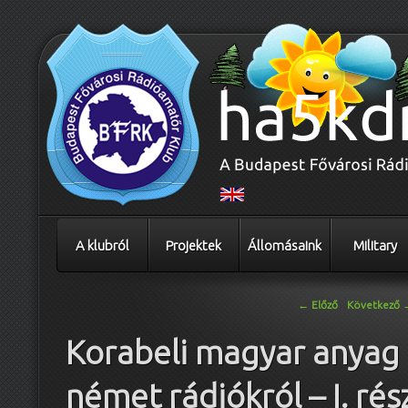
A klubról
Projektek
Állomásaink
Military
Bejegyzés navigáció
←
Előző
Következő
Korabeli magyar anyag
német rádiókról – I. rés