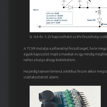
0, -0.6 és -1.2V kapcsolható a LiPo feszültség cs
A TCVR mutatja a pillanatnyi feszultseget, ha le meg
egyok kapcsolot majd a masikat es igy mindig megfelel
nehez a kutyu ahogy kiviteleztem.
Ha pedig tejesen lemerul a kritikus feszre akkor megs
csatlakoztatott alarm.