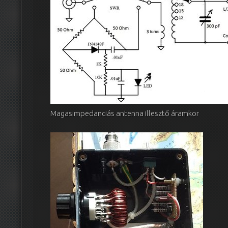
Magasimpedanciás antenna illesztő áramkor