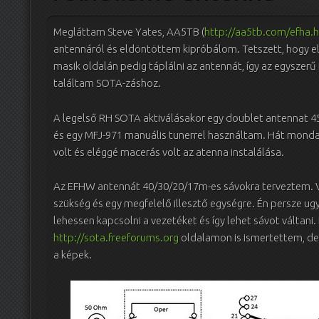
Megláttam Steve Yates, AA5TB (
http://aa5tb.com/efha.
antennáról és eldöntöttem kipróbálom. Tetszett, hogy elé
masik oldalán pedig táplálni az antennát, így az egyszerű
találtam SOTA-záshoz.
A legelső RH SOTA aktiválásakor egy doublet antennat 45
és egy MFJ-971 manuális tunerrel használtam. Hát mondan
volt és eléggé macerás volt az atenna instalálása.
Az EFHW antennát 40/30/20/17m-es sávokra terveztem. V
szükség és egy megfelelő illesztő egységre. Én persze ug
lehessen kapcsolni a vezetéket és így lehet sávot váltani.
http://sota.freeforums.org
oldalamon is ismertettem, de i
a képek.