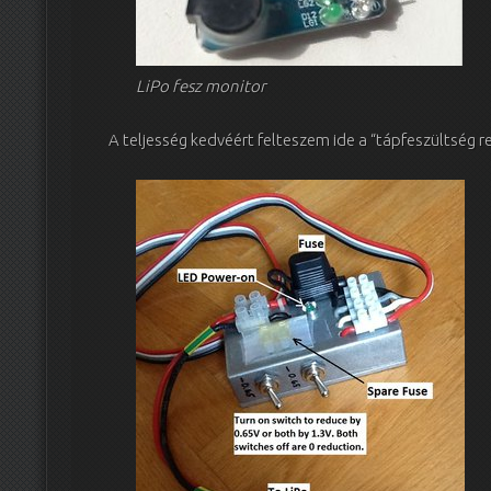
LiPo fesz monitor
A teljesség kedvéért felteszem ide a “tápfeszültség r