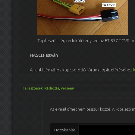
Tápfeszültség redukáló egység az FT-857 TCVR-he
HA5CLF István
A fenti témához kapcsolódó fórum topic eléréséhez
Fejlesztések
,
Rádiózás, verseny
Az e-mail címet nem tesszük közzé.
A kötelező 
Hozzászólás