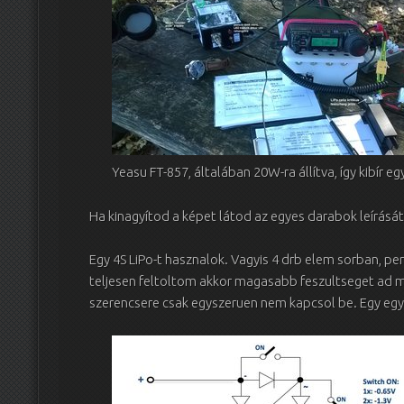
Yeasu FT-857, általában 20W-ra állítva, így kibír eg
Ha kinagyítod a képet látod az egyes darabok leírásá
Egy 4S LiPo-t hasznalok. Vagyis 4 drb elem sorban, pe
teljesen feltoltom akkor magasabb feszultseget ad m
szerencsere csak egyszeruen nem kapcsol be. Egy e