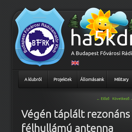
A klubról
Projektek
Állomásaink
Military
Bejegyzés navigáció
←
Előző
Következő
Végén táplált rezonáns
félhullámú antenna