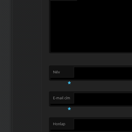
Név
*
E-mail cím
*
Honlap