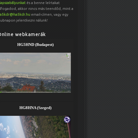
lapszabályunkat
és a benne leírtakat
lfogadod, akkor nincs más teendőd, mint a
a5kdr@ha5kdr.hu
email-címen, vagy egy
lubnapon jelentkezni nálunk!
Online webkamerák