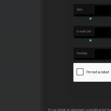
Név
*
E-mail cím
*
Honlap
Ez az oldal az Akismet szolgáltatást 