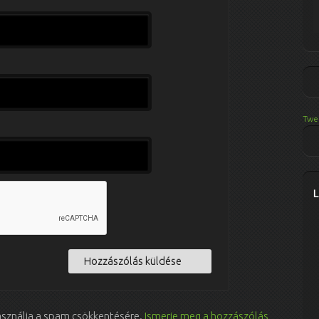
Twe
használja a spam csökkentésére.
Ismerje meg a hozzászólás