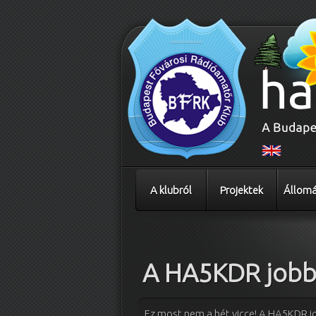
A klubról
Projektek
Állomá
Bejegyzés navigáció
A HA5KDR jobba
Ez most nem a hét vicce! A HA5KDR jo