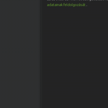
adatainak feldolgozását
.