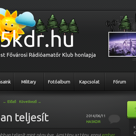
saink
Military
Fotóalbum
Kapcsolat
Fórum
←
Előző
Következő
→
n teljesít
2014/06/11
HA5KDR
K
C
bban teljesít mint négy éve. Ami tény az tény, ennyi
ember