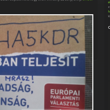
a
e
h
k