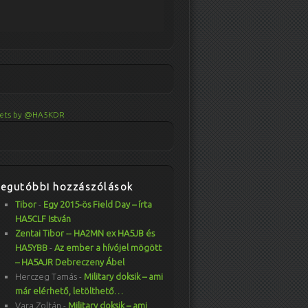
ets by @HA5KDR
Legutóbbi hozzászólások
Tibor
-
Egy 2015-ös Field Day – írta
HA5CLF István
Zentai Tibor -- HA2MN ex HA5JB és
HA5YBB
-
Az ember a hívójel mögött
– HA5AJR Debreczeny Ábel
Herczeg Tamás
-
Military doksik – ami
már elérhető, letölthető…
Vara Zoltán
-
Military doksik – ami