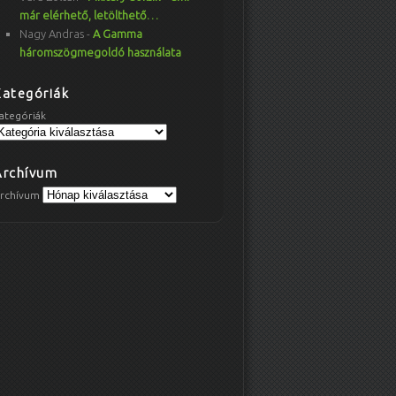
már elérhető, letölthető…
Nagy Andras
-
A Gamma
háromszögmegoldó használata
Kategóriák
ategóriák
Archívum
rchívum