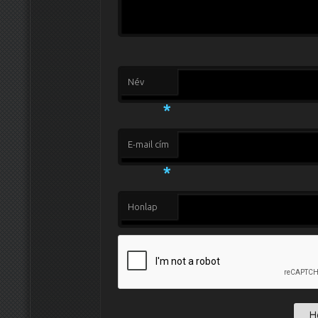
Név
*
E-mail cím
*
Honlap