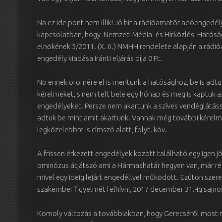
Na ez ide pont nem illik! Jó hír a rádióamatőr adóengedél
kapcsolatban, hogy Nemzeti Média- és Hírközlési Hatósá
elnökének 5/2011. (X. 6.) NMHH rendelete alapján a rádi
engedély kiadása iránti eljárás díja 0 Ft.
No ennek örömére el is mentünk a hatósághoz, be is adtu
kérelmeket, s nem telt bele egy hónap és meg is kaptuk az
engedélyeket. Persze nem akartunk a szíves vendéglátássa
adtuk be mint amit akartunk. Vannak még további kérelm
legközelebbre is címszó alatt, folyt. köv.
A frissen érkezett engedélyek között található egy igen jó
ominózus átjátszó ami a Hármashatár hegyen van, már ré
mivel egy ideig lejárt engedéllyel működött. Ezúton sze
szakember figyelmét felhívni, 2017 december 31.-ig sajno
Komoly változás a továbbiakban, hogy Gerecséről most m