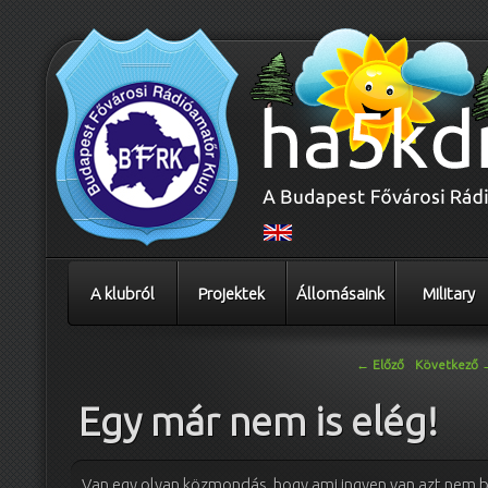
A klubról
Projektek
Állomásaink
Military
Bejegyzés navigáció
←
Előző
Következő
Egy már nem is elég!
Van egy olyan közmondás, hogy ami ingyen van azt nem b