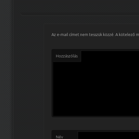
Az e-mail címet nem tesszük közzé.
A kötelező 
Hozzászólás
Név