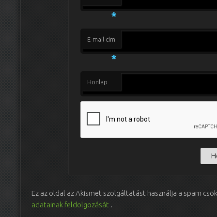
*
E-mail cím
*
Honlap
Ez az oldal az Akismet szolgáltatást használja a spam csö
adatainak feldolgozását
.