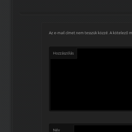
Az e-mail címet nem tesszük közzé.
A kötelező 
Hozzászólás
Név