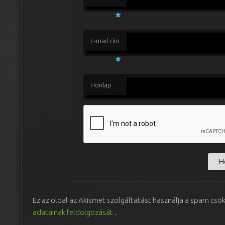
*
E-mail cím
*
Honlap
Ez az oldal az Akismet szolgáltatást használja a spam csö
adatainak feldolgozását
.