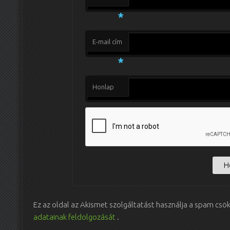
*
E-mail cím
*
Honlap
Ez az oldal az Akismet szolgáltatást használja a spam csö
adatainak feldolgozását
.