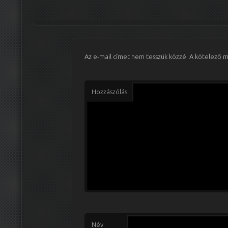
Az e-mail címet nem tesszük közzé.
A kötelező 
Hozzászólás
Név