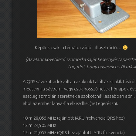
Képünk csak- a témába vágó – illusztráció…
(Az alant következő szomorka saját kesernyés tapaszta
fogadni, hogy egyesek erről másk
A QRS sávokat adekváltan azoknak találták ki, akik távír
megtenni a sávban – vagy csak hosszú hetek-hónapok-éve
esetleg szimplán szeretnek a szokottnál lassabban adni. A
ahol az ember lánya-fia elkezdhet(ne) egerészni.
10 m 28,055 MHz (ajánlott IARU frekvencia QRS-hez)
12 m 24,905 MHz
15 m 21,055 MHz (QRS-hez ajánlott IARU frekvencia)