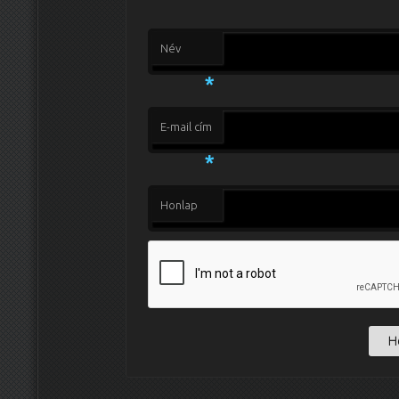
Név
*
E-mail cím
*
Honlap