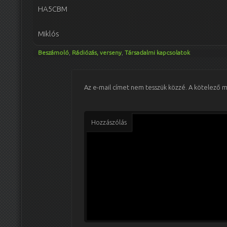
HA5CBM
Miklós
Beszámoló
,
Rádiózás, verseny
,
Társadalmi kapcsolatok
Az e-mail címet nem tesszük közzé.
A kötelező 
Hozzászólás