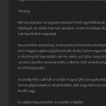
Tényleg.
Mit tesz ilyenkor az egyszeri amatőr? Kerít egy klubtársat
határig jó, de aztán már nem annyira – s nem a kolléga v
már kipróbálni magunkat.
Ha az ember utánaolvas a nemzetközi fórumokon könnyen 
nem magyar sajátosság (ha tetszik: átok), hanem egyre in
a rézdöngölő leginkább ráérne, akkor azt látja, hogy 
verseny
. Ilyenkor annyi az esély a sikerre, mint a karácso
és a feldolgozást.
Az pedig már csak hab a tortán, hogy a QRS sáv gyakorlat
tömve géppuskakezű amatőrökkel, akik nagy ívben tesznek 
kezdő vagy.
És valljuk meg őszintén, ez utóbbi a fájóbb.