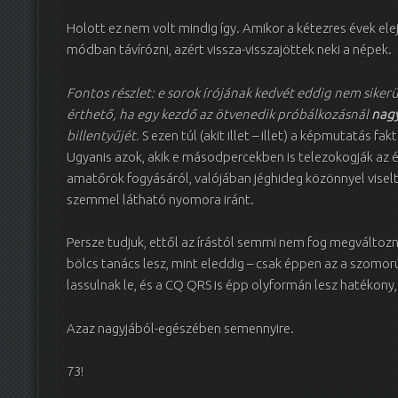
Holott ez nem volt mindig így. Amikor a kétezres évek el
módban távírózni, azért vissza-visszajöttek neki a népek.
Fontos részlet: e sorok írójának kedvét eddig nem sikerü
érthető, ha egy kezdő az ötvenedik próbálkozásnál
nagy
billentyűjét.
S ezen túl (akit illet – illet) a képmutatás f
Ugyanis azok, akik e másodpercekben is telezokogják az 
amatőrök fogyásáról, valójában jéghideg közönnyel viselte
szemmel látható nyomora iránt.
Persze tudjuk, ettől az írástól semmi nem fog megváltozn
bölcs tanács lesz, mint eleddig – csak éppen az a szomor
lassulnak le, és a CQ QRS is épp olyformán lesz hatékony
Azaz nagyjából-egészében semennyire.
73!