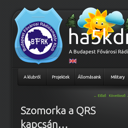
A klubról
Projektek
Állomásaink
Military
Bejegyzés navigáció
←
Előző
Következő
Szomorka a QRS
kapcsán…