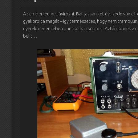
Az ember leülne távírózni. Bár lassan két évtizede van eff
gyakorolta magát – így természetes, hogy nem trambulinr
gyerekmedencében pancsolna csöppet. Aztán jönnek a nag
bulit…