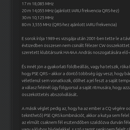
17 m 18,085 MHz
20 m 14,055 MHz (ajánlott IARU frekvencia QRS-hez)
30 m 10,125 MHz
80 m 3,555 MHz (QRS-hez ajánlott IARU frekvencia)
E sorok írója 1989-es vizsgája után 2001-ben tette le a táv
évtizedben összesen nem csinált félezer CW összekötteté
szeretett klubtársunk HA4AA András noszogatására elő-
És innét jön a gyakorlati földbeállás, vagy ha tetszik, rók
hogy PSE QRS – akkor a döntő többség úgy veszi, hogy bár 
véletlenül sem vonatkozik, dőlhet a jel feszt a saját te
a válasz felénél úgy fölgyorsul a saját ritmusára, hogy azz
összeköttetés abszolválását.
A másik véglet pedig az, hogy ha az ember a CQ végére o
tekinthető) PSE QRS kombinációt, akkor a kutya sem felel
az elmúlt csaknem fél esztendőben szaldózva durván félez
vagy a klubos hívójelekkel, s szó szerint senki nem felelt rá