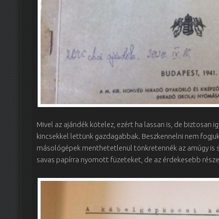
Mivel az ajándék kötelez, ezért ha lassan is, de biztosan
kincsekkel lettünk gazdagabbak. Beszkennelni nem fogjuk 
másológépek menthetetlenül tönkretennék az amúgy is sé
savas papírra nyomott füzeteket, de az érdekesebb része