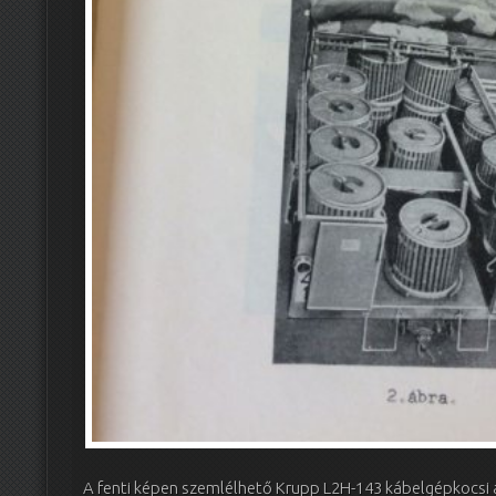
A fenti képen szemlélhető Krupp L2H-143 kábelgépkocsi a 