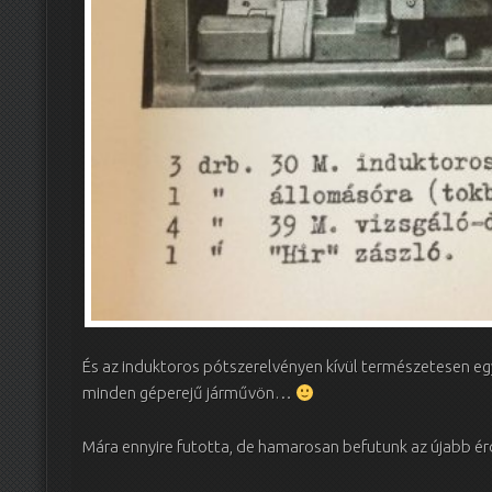
És az induktoros pótszerelvényen kívül természetesen eg
minden géperejű járművön…
Mára ennyire futotta, de hamarosan befutunk az újabb é