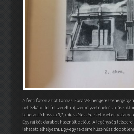
A fenti fotón az öt tonnás, Ford V-8 hengeres tehergépjá
nehézkábellel felszerelt raj személyzetének és műszaki a
teherautó hossza 3,2, míg szélessége két méter. Valamennyi
Egy raj két darabot használt belőle. A legénység felszerel
lehetett elhelyezni. Egy-egy raktérre húsz-húsz dobot lehe