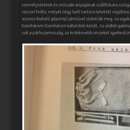
személyzetének és műszaki anyagának szállítására szolgál
vászon fedte, melyet négy ívelt tartóra lehetett rögzíteni.
azonos kivitelű géperejű járművel oldották meg. Az egyik 
tizenhárom-tizenhárom kábeldob került. Az alábbi galéria 
sok a párhuzamosság, az érdekesebb részeket igyekeztünk