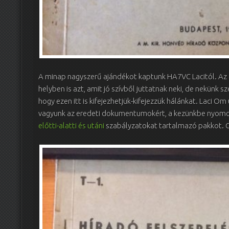
A minap nagyszerű ajándékot kaptunk HA7VC Lacitól. A
helyben is azt, amit jó szívből juttatnak neki, de nekünk
hogy ezen itt is kifejezhetjük-kifejezzük hálánkat. Laci O
vagyunk az eredeti dokumentumokért, a kezünkbe nyomo
előtti-alatti és utáni
szabályzatokat tartalmazó pakkot. Cs