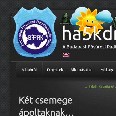
A klubról
Projektek
Állomásaink
Military
Bejegyzés navigáció
←
Előző
Következő
Két csemege
ápoltaknak…