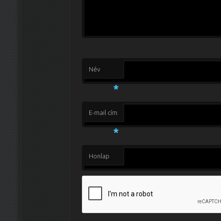
Név
*
E-mail cím
*
Honlap