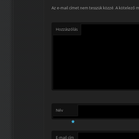
Az e-mail címet nem tesszük közzé.
A kötelező 
Hozzászólás
Név
*
E-mail cím