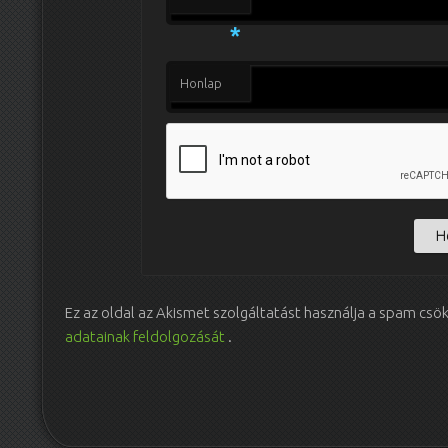
*
Honlap
Ez az oldal az Akismet szolgáltatást használja a spam csö
adatainak feldolgozását
.