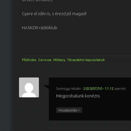
Gyere el idén is, s érezd jól magad!
HA5KDR rádióklub
Főzőcske
,
Gerecse
,
Military
,
Társadalmi kapcsolatok
Somogyi István
-
2020/07/30 - 11:12
szerint:
Megprobalunk konézni.
↓
Hozzászólás