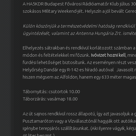
A HA5KDR Budapest Fővárosi Rádióamatőr Klub július 30-
szokásos Military Weekend-jét. Helyszín a jól bevált Ger
Külön köszönjük a természetvédelmi hatóság rendkívül p
ügyintézését, valamint az Antenna Hungária Zrt. isméte
Elhelyezés sátrakban és rendkívül korlátozott számban a
módon és feltételekkel mi főzünk.
Ivóvizet hozni kell
, min
fürdési lehetőséget biztosítunk. Az eseményen részt ve
Helyőrség Dandár egy R-142-es híradó autóval Javasolt me
hiszen mégsem az Alföldön, hanem egy 633 méter magas h
Tábornyitás: csütörtök 10.00
Táborzárás: vasárnap 18.00
Az út sajnos rendkívül rossz állapotú, így azt javasoljuk 
Pusztamaróton vagy a Vízválasztónál hagyják ott autóika
igénybe terepjárós szállításunkat. (Aki ilyenre vágyik, k
öt liter benzint.)