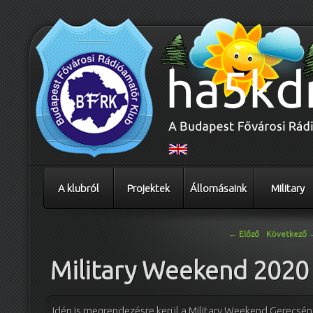
A klubról
Projektek
Állomásaink
Military
Bejegyzés navigáció
←
Előző
Következő
Military Weekend 2020
Idén is megrendezésre kerül a Military Weekend Gerecsén