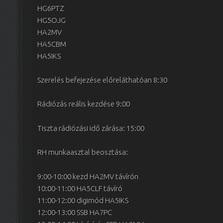
HG6PTZ
HG5OJG
HA2MV
HA5CBM
HA5IKS
Szerelés befejezése előreláthatóan 8:30
Rádiózás reális kezdése 9:00
Tiszta rádiózási idő zárása: 15:00
RH munkaasztal beosztása:
9:00-10:00 kezd HA2MV távírón
10:00-11:00 HA5CLF távíró
11:00-12:00 digimód HA5IKS
12:00-13:00 SSB HA7PC