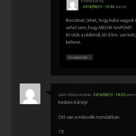
Kozma Károly
-
2018/09/13 - 13:46
szerint:
Bocsánat, lehet, hogy kuksi vagyok
sehol sem, hogy MELYIK NAPON??
itt ülök a rádiónál, kb 8 km. van kö
kellene.
↓
Hozzászólás
Lázin Miklós András
-
2018/09/13 - 18:20
szerin
Kedves Károly!
Ott van a második mondatban.
73!