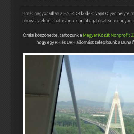
Ismét nagyot villan a HA5KDR kollektívája! Olyan helyre
ahová az elmúlt hat évben már látogatókat sem nagyon 
Óriási köszönettel tartozunk a
Magyar Közút Nonprofit Z
hogy egy RH és URH állomást telepítsünk a Duna 