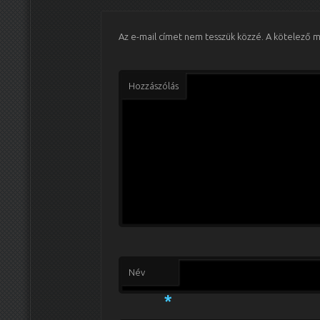
Az e-mail címet nem tesszük közzé.
A kötelező 
Hozzászólás
Név
*