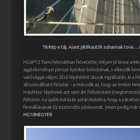
Térkép e táj. Alant játékautók suhannak tova…
HG6PTZ Tomi februárban felvetette, milyen jó lenne a Meg
agytekervényei persze ilyenkor beindulnak, s elkezdik ker
valósággá váljon. Első lépésként lássuk egyáltalán, ki a hí
abszolválható feladat – a második az, hogy az ember kinek
másfeles’ lépésnek azt sem árt föltekinteni (megtervezni
feltűnni. Az újabb kútásás aztán kidobta, hogy a páratla
fennállásának tíz esztendős jubileumát. Innen pedig már m
HG10MEGYER