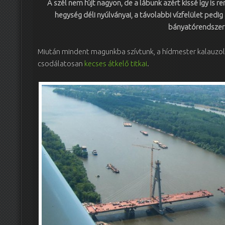
A szél nem fújt nagyon, de a lábunk azért kissé így is
hegység déli nyúlványai, a távolabbi vízfelület pedig
bányatórendszer
Miután mindent magunkba szívtunk, a hídmester kalauzolá
csodálatosan
kecses átkelő titkai
.