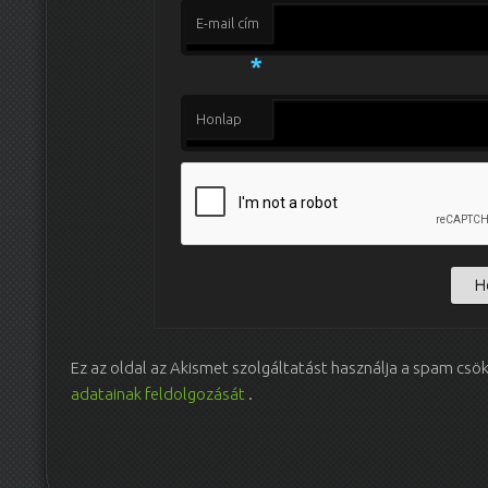
E-mail cím
*
Honlap
Ez az oldal az Akismet szolgáltatást használja a spam csö
adatainak feldolgozását
.