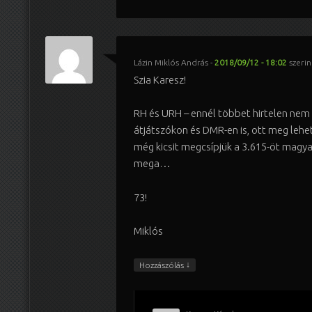
Lázin Miklós András
-
2018/09/12 - 18:02
szerin
Szia Karesz!
RH és URH – ennél többet hirtelen nem
átjátszókon és DMR-en is, ott meg lehet
még kicsit megcsípjük a 3.615-öt magyar
mega…
73!
Miklós
↓
Hozzászólás