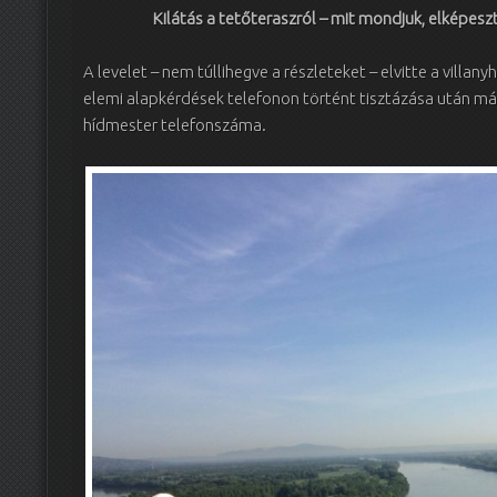
Kilátás a tetőteraszról – mit mondjuk, elképesz
A levelet – nem túllihegve a részleteket – elvitte a villany
elemi alapkérdések telefonon történt tisztázása után már 
hídmester telefonszáma.