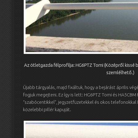
Az ötletgazda félprofilja: HG6PTZ Tomi (Középről kissé 
szemlélhető.)
Újabb tárgyalás, majd fixáltuk, hogy a bejárást április vég
fogjuk megejteni. Ez így is lett: HG6PTZ Tomi és HA5CBM
“szabócentikkel”, jegyzetfüzetekkel és okos telefonokkal 
közelebbi pillér kapuját.