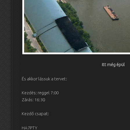
Itt még épül
És akkor lássuk a tervet:
Kezdés: reggel 7:00
Zárás: 16:30
Kezdő csapat:
HA7PTY