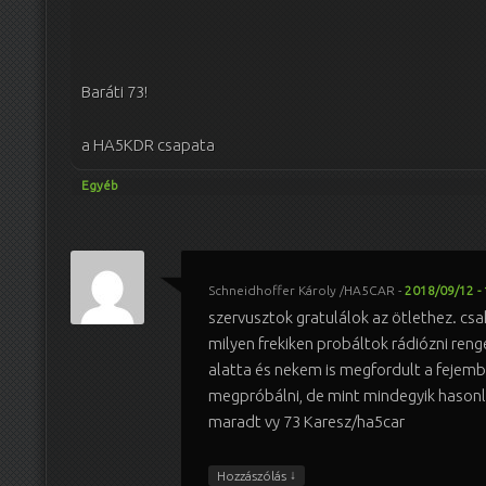
Baráti 73!
a HA5KDR csapata
Egyéb
Schneidhoffer Károly /HA5CAR
-
2018/09/12 - 
szervusztok gratulálok az ötlethez. cs
milyen frekiken probáltok rádiózni ren
alatta és nekem is megfordult a fejemb
megpróbálni, de mint mindegyik hasonl
maradt vy 73 Karesz/ha5car
↓
Hozzászólás