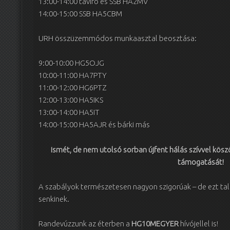
13:00-14:00 távíró és SSB HA2MV
14:00-15:00 SSB HA5CBM
URH összüzemmódos munkaasztal beosztása:
9:00-10:00 HG5OJG
10:00-11:00 HA7PTY
11:00-12:00 HG6PTZ
12:00-13:00 HA5IKS
13:00-14:00 HA5IT
14:00-15:00 HA5AJR és bárki más
Ismét, de nem utolsó sorban újfent hálás szívvel kös
támogatását!
A szabályok természetesen nagyon szigorúak – de ezt ta
senkinek.
Randevúzzunk az éterben a
HG10MEGYER
hívójellel is!