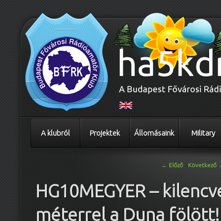
A klubról
Projektek
Állomásaink
Military
Bejegyzés navigáció
←
Előző
Következő
HG10MEGYER – kilencv
méterrel a Duna fölött!