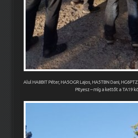
Alul HA8BIT Péter, HA5OGR Lajos, HA5TBN Dani, HG6PTZ
Pityesz – míg a kettőt a TA19 