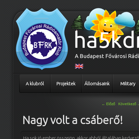
A klubról
Projektek
Állomásaink
Military
Bejegyzés navigáció
←
Előző
Következő
Nagy volt a csáberő!
Ha sok jó ember összejön, akkor abból általában kedvező d