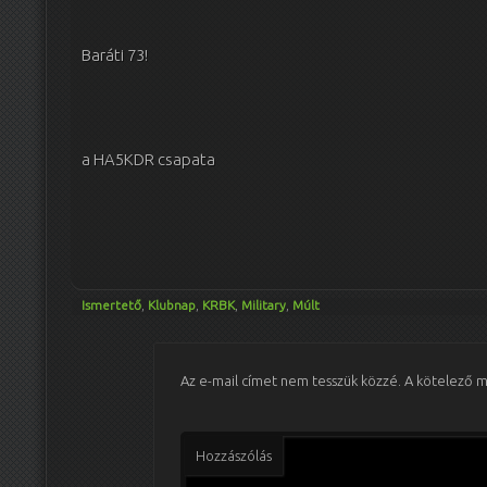
Baráti 73!
a HA5KDR csapata
Ismertető
,
Klubnap
,
KRBK
,
Military
,
Múlt
Az e-mail címet nem tesszük közzé.
A kötelező 
Hozzászólás