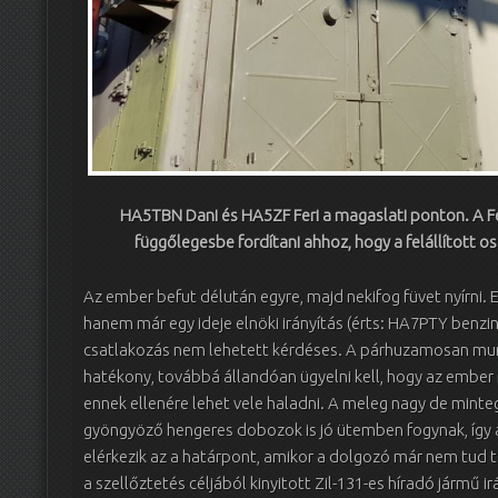
HA5TBN Dani és HA5ZF Feri a magaslati ponton. A Fer
függőlegesbe fordítani ahhoz, hogy a felállított o
Az ember befut délután egyre, majd nekifog füvet nyírni. 
hanem már egy ideje elnöki irányítás (érts: HA7PTY benzinm
csatlakozás nem lehetett kérdéses. A párhuzamosan munk
hatékony, továbbá állandóan ügyelni kell, hogy az ember ne
ennek ellenére lehet vele haladni. A meleg nagy de mint
gyöngyöző hengeres dobozok is jó ütemben fogynak, így 
elérkezik az a határpont, amikor a dolgozó már nem tud to
a szellőztetés céljából kinyitott Zil-131-es híradó jármű i