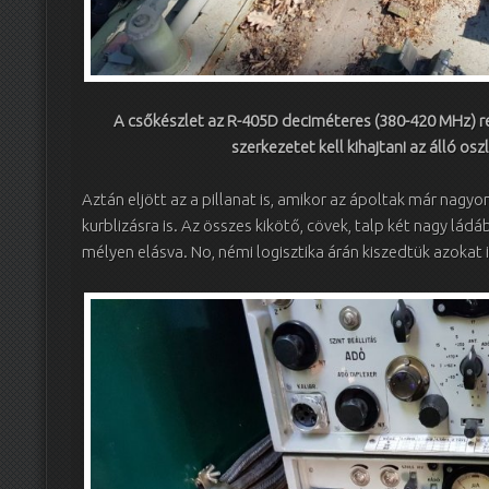
A csőkészlet az R-405D deciméteres (380-420 MHz) rel
szerkezetet kell kihajtani az álló o
Aztán eljött az a pillanat is, amikor az ápoltak már nagy
kurblizásra is. Az összes kikötő, cövek, talp két nagy ládá
mélyen elásva. No, némi logisztika árán kiszedtük azokat i