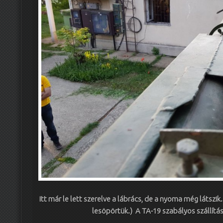
Itt már le lett szerelve a lábrács, de a nyoma még látsz
lesöpörtük.) A TA-19 szabályos szállítá