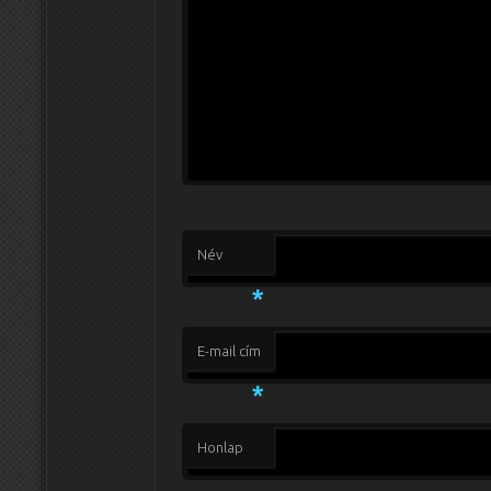
Név
*
E-mail cím
*
Honlap