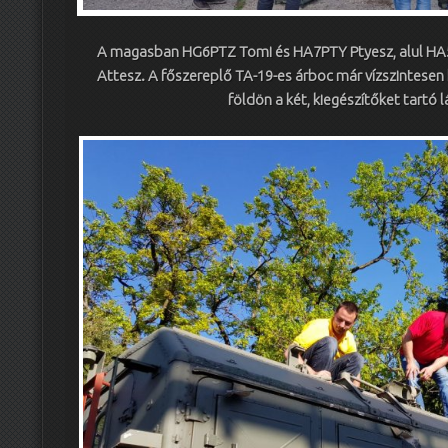
A magasban HG6PTZ Tomi és HA7PTY Ptyesz, alul H
Attesz. A főszereplő TA-19-es árboc már vízszintesen 
földön a két, kiegészítőket tartó