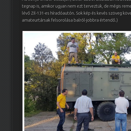
tegnap is, amikor ugyan nem ezt terveztük, de mégis re
lévő Zil-131-es híradóautón. Sok kép és kevés szöveg köv
amateurtársak felsorolása balról-jobbra értendő.)