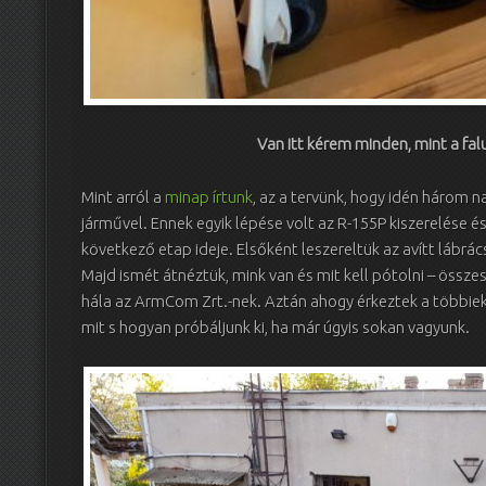
Van itt kérem minden, mint a f
Mint arról a
minap írtunk
, az a tervünk, hogy idén három n
járművel. Ennek egyik lépése volt az R-155P kiszerelése és
következő etap ideje. Elsőként leszereltük az avítt lábrác
Majd ismét átnéztük, mink van és mit kell pótolni – össze
hála az ArmCom Zrt.-nek. Aztán ahogy érkeztek a többiek
mit s hogyan próbáljunk ki, ha már úgyis sokan vagyunk.