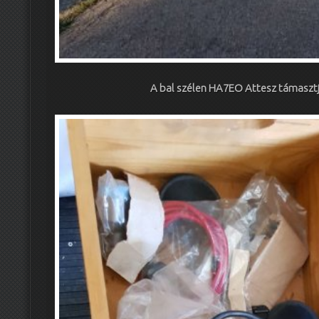
A bal szélen HA7EO Attesz támaszt