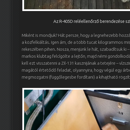
Az R-405D reléellenőrző berendezése sz
Miként is mondjuk? Hát persze, hogy a legnehezebb hozzá
a közfelkiáltás. Igen ám, de a több tucat kilogrammos mis
rekeszében pihen. Nosza, menjünk le hát, szabadítsuk ki –
markos klubtag felcígölte a lejtőn, majd némi gondolkodá
kell ezt visszatenni a Zil-131 kasznijának a tetejére – ví
magától értetődő feladat, olyannyira, hogy végül egy ár
megmozgatni (függőlegesbe fordítani) a kihajtható rögzí