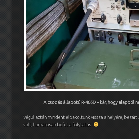
A csodás állapotú R-405D – kár, hogy alapbó
Végül aztán mindent elpakoltunk vissza a helyére, bezártuk
volt, hamarosan befut a folytatás.