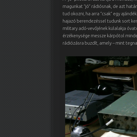
magunkat “jó” rádiósnak, de azt hatá
tud okozni, ha arra “csak” egy ajánd
hajazó berendezéssel tudunk sort ke
military adó-vevőjének külalakja óva
érzékenysége messze kárpótol minden 
rádiózásra buzdít, amely – mint tegnap