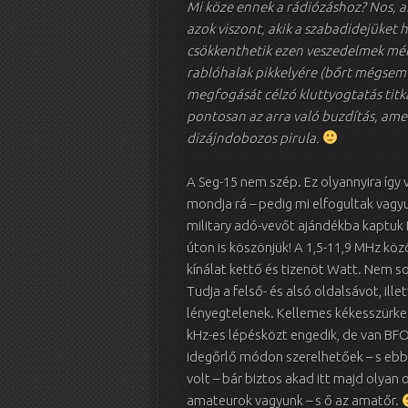
Mi köze ennek a rádiózáshoz? Nos, an
azok viszont, akik a szabadidejüket 
csökkenthetik ezen veszedelmek mért
rablóhalak pikkelyére (bőrt mégsem 
megfogását célzó kluttyogtatás titk
pontosan az arra való buzdítás, amel
dizájndobozos pirula.
A Seg-15 nem szép. Ez olyannyira így
mondja rá – pedig mi elfogultak vagy
military adó-vevőt ajándékba kaptuk 
úton is köszönjük! A 1,5-11,9 MHz közö
kínálat kettő és tizenöt Watt. Nem s
Tudja a felső- és alsó oldalsávot, il
lényegtelenek. Kellemes kékesszürke s
kHz-es lépésközt engedik, de van BFO-j
idegőrlő módon szerelhetőek – s ebb
volt – bár biztos akad itt majd olyan 
amateurok vagyunk – s ő az amatőr.