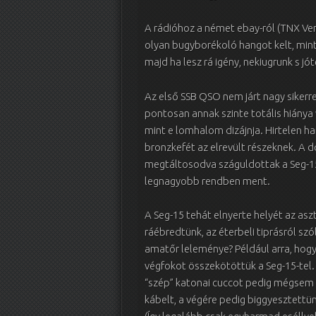
A rádióhoz a német ebay-ról (TNX Ver
olyan bugyborékoló hangot kelt, mint e
majd ha lesz rá igény, nekiugrunk s jó
Az első SSB QSO nem járt nagy sikerr
pontosan annak szinte totális hiánya 
mint e lomhalom dizájnja. Hirtelen ha
bronzkefét az elrevült részeknek. A dö
megtáltosodva száguldottak a Seg-15
legnagyobb rendben ment.
A Seg-15 tehát elnyerte helyét az as
ráébredtünk, az éterbeli tiprásról sz
amatőr leleménye? Például arra, hog
végfokot összekötöttük a Seg-15-tel. 
“szép” katonai cuccot pedig mégsem 
kábelt, a végére pedig biggyesztett