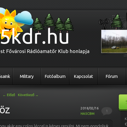
saink
Military
Fotóalbum
Kapcsolat
Fórum
←
Előző
Következő
→
öz
2018/02/16
1
HA5CBM
K
C
hogy akár egy colos léccel is képes repülni. Mi nem gondoljuk