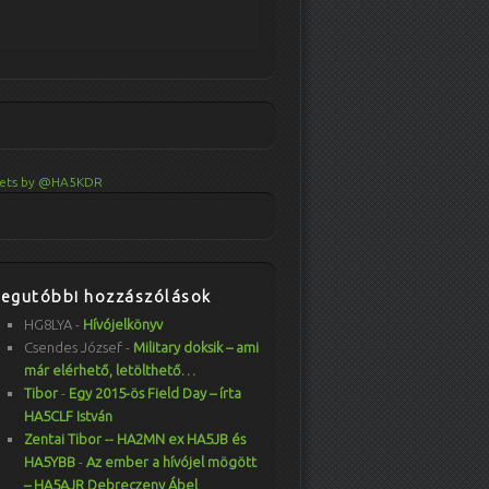
ets by @HA5KDR
Legutóbbi hozzászólások
HG8LYA
-
Hívójelkönyv
Csendes József
-
Military doksik – ami
már elérhető, letölthető…
Tibor
-
Egy 2015-ös Field Day – írta
HA5CLF István
Zentai Tibor -- HA2MN ex HA5JB és
HA5YBB
-
Az ember a hívójel mögött
– HA5AJR Debreczeny Ábel