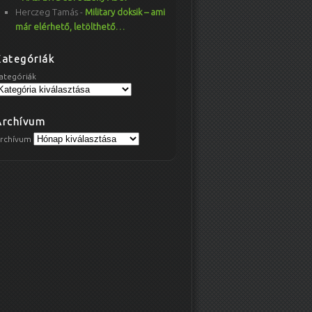
Herczeg Tamás
-
Military doksik – ami
már elérhető, letölthető…
Kategóriák
ategóriák
Archívum
rchívum