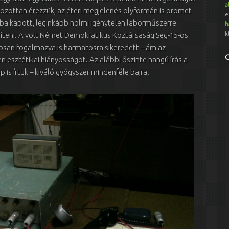
a
rozottan érezzük, az éteri megjelenés olyformán is örömet
e
ékba kapott, leginkább holmi igénytelen laborműszerre
h
k
ríteni. A volt Német Demokratikus Köztársaság Seg-15-ös
tosan fogalmazva is harmatosra sikeredett – ám az
esztétikai hiányosságot. Az alábbi őszinte hangú írás a
 is írtuk – kiváló gyógyszer mindenféle bajra.