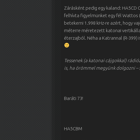
Zárásként pedig egy kaland: HA5CD C
felhívta figyelmünket egy fél Wattos (
betekerni 1.998 kHz-re azért, hogy vajo
méterre méretezett katonai vertikáll
éterzajból. Néha a Katrannal (R-399) i
Tessenek (a katonai cájgokkal) rádió
is, ha örömmel megyünk dolgozni – 
Baráti 73!
HA5CBM