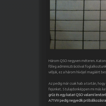
Három QSO negyven méteren. Katonai 
főleg adminisztrációval foglalkoztunk,
véljük, ez a három hívójel magáért be
Az pedig már csak hab a tortán, hog
fejünket. S tulajdonképpen mi más ke
grúz és egy katari QSO valami lenéz
A71VV pedig negyedik próbálkozásra