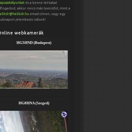
lapszabályunkat
és a benne leírtakat
lfogadod, akkor nincs más teendőd, mint a
a5kdr@ha5kdr.hu
email-címen, vagy egy
lubnapon jelentkezni nálunk!
Online webkamerák