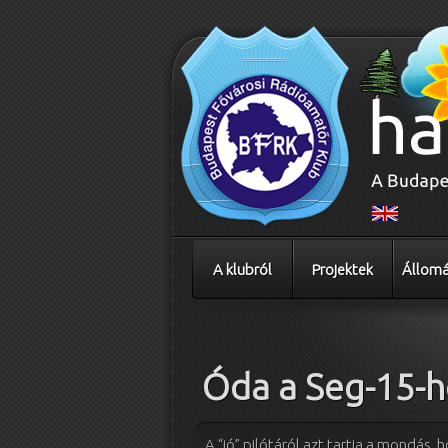
A klubról
Projektek
Állomá
Bejegyzés navigáció
Óda a Seg-15-h
A “jó” pilótáról azt tartja a mondás, 