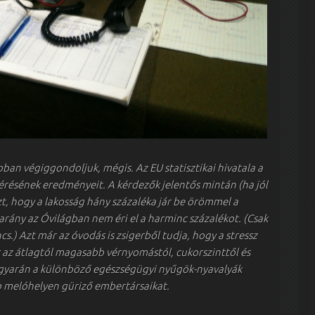
bban végiggondoljuk, mégis. Az EU statisztikai hivatala a
résének eredményeit. A kérdezők jelentős mintán (ha jól
zt, hogy a lakosság hány százaléka jár be örömmel a
arány az Óvilágban nem éri el a harminc százalékot. (Csak
s.) Azt már az óvodás is zsigerből tudja, hogy a stressz
k az átlagtól magasabb vérnyomástól, cukorszinttől és
gyarán a különböző egészségügyi nyűgök-nyavalyák
b melóhelyen güriző embertársaikat.