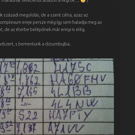
el maradhat véletlenül adáson a végfok…
)
k századi megoldás, de a szent célra, azaz az
komplexum ereje persze még így sem haladja meg az
t, de az éterbe belépőnek már ennyi is elég.
ndszert, s bementünk a dzsumbujba.