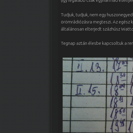
(Így legalább csak egyharmad esélly
Tudjuk, tudjuk, nem egy huszonegyedi
örömrádiózásra megteszi. Az egész 
általánosan elterjedt százhúsz Watto
Tegnap aztán élesbe kapcsoltuk a re