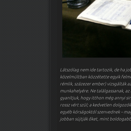
Látszólag nem ide tartozik, de ha jo
közelmúltban közzétette egyik felmé
rémlik, százezer ember) vizsgálták a
munkahelyére. Ne találgassanak, az 
gyanítjuk, hogy itthon még annyi sinc
rossz vért szül; a kedvetlen dolgozó
egyéb kórságoktól szenvednek – ma
jobban sújtják őket, mint boldogab