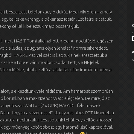
a!) beszerzett telefonkagyló dukál. Meg mikrofon – amely
gy talicska varangy a békanász idején. Ezt félre is tettük,
tékony céllal kibelezzük majd összerakjuk.
K
el, mert HA5IT Tomi alig hallott meg. A moduláció, egészen
volt a ludas, az ugyanis olyan leheletfinomra sikeredett,
ragból HA5IKS Pistivel szét is kaptuk s nekieresztettük a
A
rzsike a tőle elvárt módon csodát tett, s a HF jelek
 bendőjébe, ahol a kellő átalakulás után immár minden a
ztalon, s elkezdtünk vele rádiózni. Ám hamarost szomorúan
óló korunkban a max tizenöt Watt elégtelen. De mire jó az
y a nyolcszáz Wattos (2 x GI7B) HA0NDT féle maszek
De mi legyen a vezérléssel? Itt ugyanis nincs PTT kimenet, a
akartuk megfurkálni. Leszabtunk tehát egy kellően hosszú
ünk egy műanyag kötődobozt egy háromállású kapcsolóval.