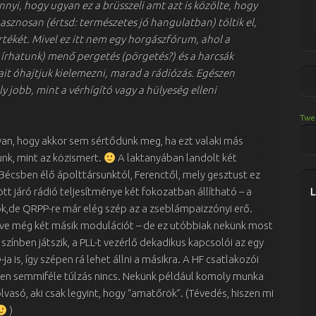
nyi, hogy ugyan ez a brüsszeli amt azt is közölte, hogy
hasznosan (értsd: természetes jó hangulatban) töltik el,
ékét. Mivel ez itt nem egy horgászfórum, ahol a
írhatunk) menő pergetés (pörgetés?) és a harcsák
ait óhajtjuk kielemezni, marad a rádiózás. Egészen
y jobb, mint a vérhígító vagy a hülyeség elleni
Twe
 van, hogy akkor sem sértődünk meg, ha ezt valaki más
unk, mint az közismert.
A laktanyában landolt két
Bécsben élő ápolttársunktól, Ferenctől, mely gesztust ez
tt járó rádió teljesítménye két fokozatban állítható – a
ok,de QRPP-re már elég szép az a zseblámpaizzónyi erő.
letve még két másik modulációt – de ez utóbbiak nekünk most
zínben játszik, a PLL-t vezérlő dekadikus kapcsolói az egy
a is, így szépen rá lehet állni a másikra. A HF csatlakozói
en semmiféle túlzás nincs. Nekünk például komoly munka
olvasó, aki csak legyint, hogy “amatőrök”. (Tévedés, hiszen mi
)