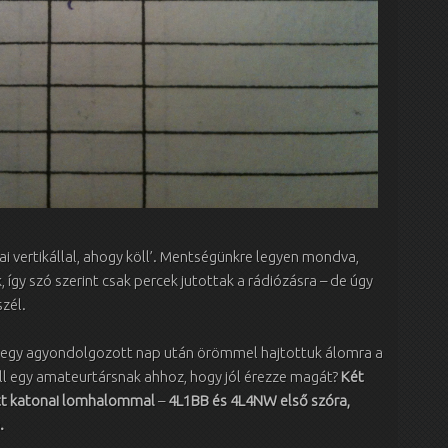
vertikállal, ahogy köll’. Mentségünkre legyen mondva,
 így szó szerint csak percek jutottak a rádiózásra – de úgy
szél.
y egy agyondolgozott nap után örömmel hajtottuk álomra a
ll egy amateurtársnak ahhoz, hogy jól érezze magát?
Két
ett katonai lomhalommal
–
4L1BB és 4L4NW első szóra,
.