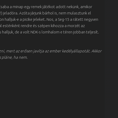
saba a minap egy remek játékot adott nekünk, amikor
!) jeladóra. Azóta járjunk bárhol is, nem mulasztunk el
n halljuk-e a picike jeleket. Nos, a Seg-15 a rátett negyven
al esténként rendre és szépen kihozza a morzét az
s halljuk, de a volt NDK-s lomhalom e téren jobban teljesít.
zni, mert az erősen javítja az ember kedélyállapotát. Akkor
s pláne, ha nem
.