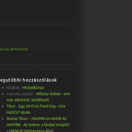
ets by @HA5KDR
Legutóbbi hozzászólások
HG8LYA
-
Hívójelkönyv
Csendes József
-
Military doksik – ami
már elérhető, letölthető…
Tibor
-
Egy 2015-ös Field Day – írta
HA5CLF István
Zentai Tibor -- HA2MN ex HA5JB és
HA5YBB
-
Az ember a hívójel mögött
– HA5AJR Debreczeny Ábel