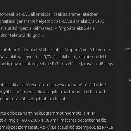
zonosak az R/7L állomással, csak az áramellátásban
hajtású generátor helyett itt az R/7La átalakító, a vevő
átalakító nyert alkalmazást. A forgóátalakító és a
átor telepről dolgozik.
Twe
utelepről: tizenkét Volt tizenhat Amper. A vevő felvétele:
átalakítója egyezik az R/7a átalakítóval, míg a(z eredeti
ontig ugyancsak egyezik az R/7L kezelési eljárásával. (Ez egy
rát tett ki az adó esetén, míg a vevő hatvanöt órát tudott
együtt
a már megszokott egyharmad adás – kétharmad
enhét órán át szolgálhatta a hazát.
teres doboza harminc kilogrammot nyomott, a 41 M
 ki, míg a 180 x 200 x 1.080 milliméteres botantenna tíz
mélyzet izomzatát. Az R/7La átalakító tizennyolc, az R/7La