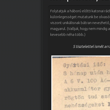
Folytatjuk a háború előtti katonai rá
különlegességet mutatunk be olvasó
viszont unikálisnak bátran nevezhető
magyarul. (Valljuk, hogy nem mindig a
kevesebb néha több.)
S tisztelettel ismét ar