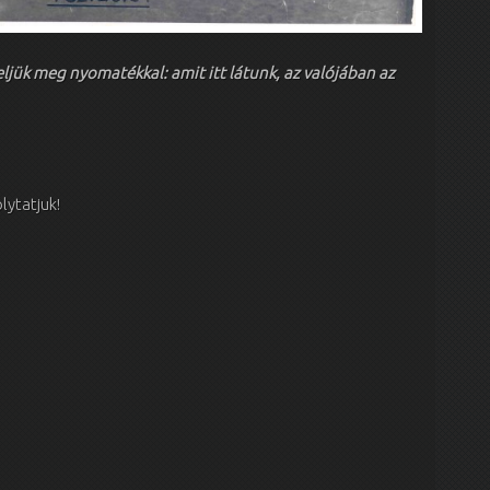
ljük meg nyomatékkal: amit itt látunk, az valójában az
lytatjuk!