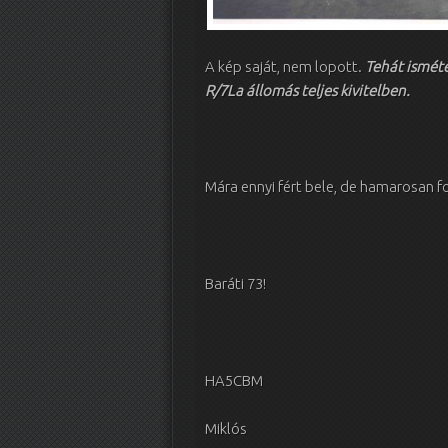
A kép saját, nem lopott.
Tehát isméte
R/7La állomás teljes kivitelben.
Mára ennyi fért bele, de hamarosan fo
Baráti 73!
HA5CBM
Miklós