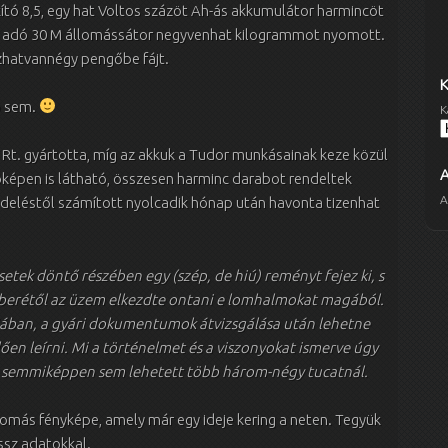
kító 8,5, egy hat Voltos százöt Ah-ás akkumulátor harmincöt
 adó 30 M állomássátor negyvenhat kilogrammot nyomott.
ázhatvannégy pengőbe fájt.
o sem.
K
 Rt. gyártotta, míg az akkuk a Tudor munkásainak keze közül
óképen is látható, összesen harminc darabot rendeltek
A
endeléstől számított nyolcadik hónap után havonta tizenhat
esetek döntő részében egy (szép, de hiú) reményt fejez ki, s
berétől az üzem elkezdte ontani e lomhalmokat magából.
ójában, a gyári dokumentumok átvizsgálása után lehetne
mlően leírni. Mi a történelmet és a viszonyokat ismerve úgy
ség semmiképpen sem lehetett több három-négy tucatnál.
lomás fényképe, amely már egy ideje kering a neten. Tegyük
ssz adatokkal.