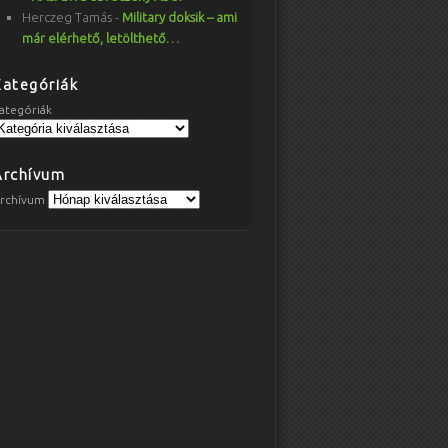
Herczeg Tamás
-
Military doksik – ami
már elérhető, letölthető…
Kategóriák
ategóriák
Archívum
rchívum