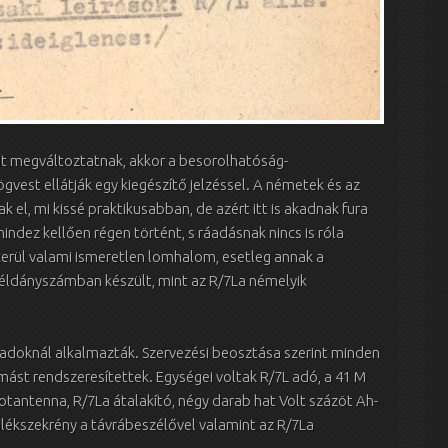
it megváltoztatnak, akkor a besorolhatóság-
ögvest ellátják egy kiegészítő jelzéssel. A németek és az
 el, mi kissé praktikusabban, de azért itt is akadnak fura
indez kellően régen történt, s ráadásnak nincs is róla
őkerül valami ismeretlen lomhalom, esetleg annak a
” példányszámban készült, mint az R/7La némelyik
zadoknál alkalmazták. Szervezési beosztása szerint minden
mást rendszeresítettek. Egységei voltak R/7L adó, a 41 M
otantenna, R/7La átalakító, négy darab hat Volt százöt Ah-
alékszekrény a távrábeszélővel valamint az R/7La