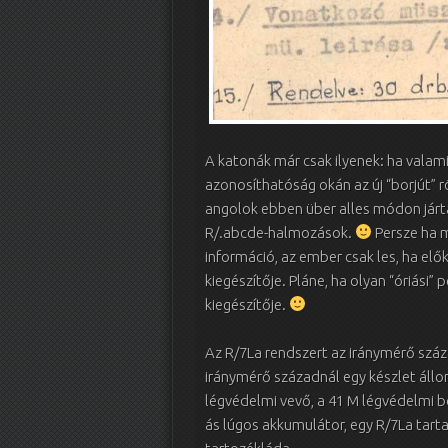
A katonák már csak ilyenek: ha valam
azonosíthatóság okán az új “borjút” r
angolok ebben über alles módon jártak
R/.abcde-halmozások.
Persze ha m
információ, az ember csak les, ha el
kiegészítője. Pláne, ha olyan “óriási
kiegészítője.
Az R/7La rendszert az iránymérő szá
iránymérő századnál egy készlet állo
légvédelmi vevő, a 41 M légvédelmi b
ás lúgos akkumulátor, egy R/7La tart