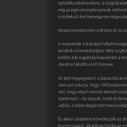
tartalékszekrény kilenc, a rezgőátala
míg az egész komplexumnak otthont
A kollekció ára tizenegyezer-négysz
Kínaiul mondva nem volt kicci és occ
A masinériát a Standard Villamossági
kerültek a honvédséghez. Mint a nyit
belőle, bár a gyártási kapacitást a r
darabra taksálta a HTI könyve.
Itt kell megjegyezni: a kapacitás az 
nem azt takarja, hogy 1943 szeptem
Azt, hogy végül mennyi készült val
kijelenteni – ha tetszik, hitelt érde
véljük, a teljes legyártott mennyi
És akkor zárásként következzék az ál
hozzá rögvest, általában totálisan ro