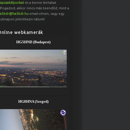
lapszabályunkat
és a benne leírtakat
lfogadod, akkor nincs más teendőd, mint a
a5kdr@ha5kdr.hu
email-címen, vagy egy
lubnapon jelentkezni nálunk!
Online webkamerák