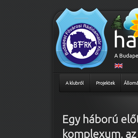
A klubról
Projektek
Állomá
Bejegyzés navigáció
Egy háború előt
komplexum, az