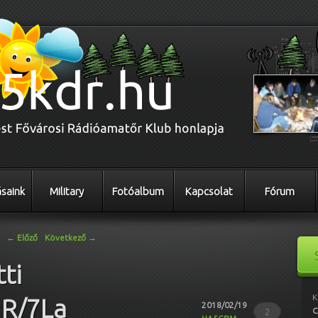
saink
Military
Fotóalbum
Kapcsolat
Fórum
←
Előző
Következő
→
ti
K
 R/7La
2018/02/19
C
2