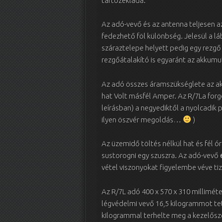
tartozékláda.
Az adó-vevő és az antenna teljesen a
fedezhető föl különbség. Jelesül a láb
száraztelepe helyett pedig egy rezgő 
rezgőátalakító is egyaránt az akkumul
Az adó összes áramszükséglete az akk
hat Volt másfél Amper. Az R/7La forgó
leírásban) a negyediktől a nyolcadik p
ilyen öszvér megoldás…
)
Az üzemidő töltés nélkül hat és fél ó
sustorogni egy szuszra. Az adó-vevő
vétel viszonyokat figyelembe véve tiz
Az R/7L adó 400 x 570 x 310 millimé
légvédelmi vevő 16,5 kilogrammot tett
kilogrammal terhelte meg a kezelősze