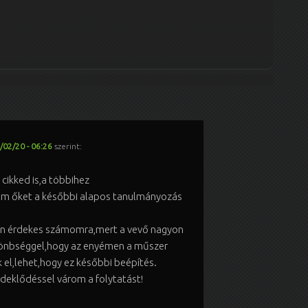
/02/20 - 06:26
szerint:
 cikked is,a többihez
m őket a későbbi alapos tanulmányozás
en érdekes számomra,mert a vevő nagyon
lönbséggel,hogy az enyémen a műszer
 el,lehet,hogy ez későbbi beépítés.
rdeklődéssel várom a folytatást!