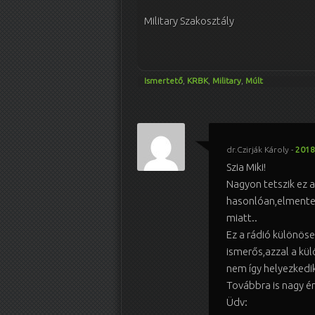
Military Szakosztály
Ismertető
,
KRBK
,
Military
,
Múlt
dr.Czirják Károly
-
2018
Szia Miki!
Nagyon tetszik ez a
hasonlóan,elmente
miatt..
Ez a rádió különös
ismerős,azzal a kü
nem így helyezkedik
Továbbra is nagy é
Üdv: