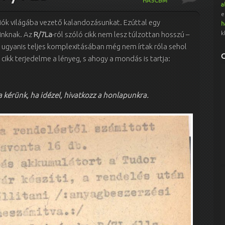
HA5CBM
a
e
diók világába vezető kalandozásunkat. Ezúttal egy
h
k
inknak. Az
R/7La
-ról szóló cikk nem lesz túlzottan hosszú –
, ugyanis teljes komplexitásában még nem írtak róla sehol
 cikk terjedelme a lényeg, s ahogy a mondás is tartja:
ra kérünk, ha idézel, hivatkozz a honlapunkra.