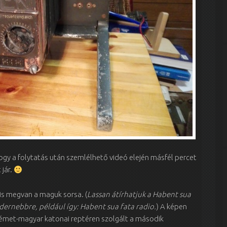
hogy a folytatás után szemlélhető videó elején másfél percet
jár.
is megvan a maguk sorsa. (
Lassan átírhatjuk a Habent sua
dernebbre, például így: Habent sua fata radio.
) A képen
émet-magyar katonai reptéren szolgált a második