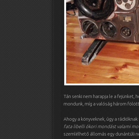
Tán senki nem harapja le a fejünket, 
mondunk, míg a valóság három fölött 
Ahogy a könyveknek, úgy a rádióknak 
fata libelli ókori mondást valami mo
szemlélhető állomás egy dunántúli n