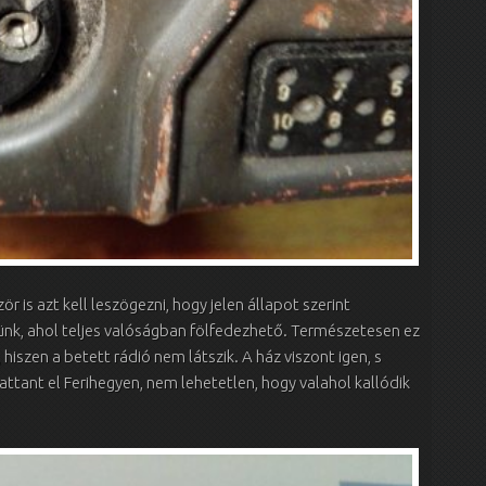
ör is azt kell leszögezni, hogy jelen állapot szerint
nk, ahol teljes valóságban fölfedezhető. Természetesen ez
 hiszen a betett rádió nem látszik. A ház viszont igen, s
attant el Ferihegyen, nem lehetetlen, hogy valahol kallódik