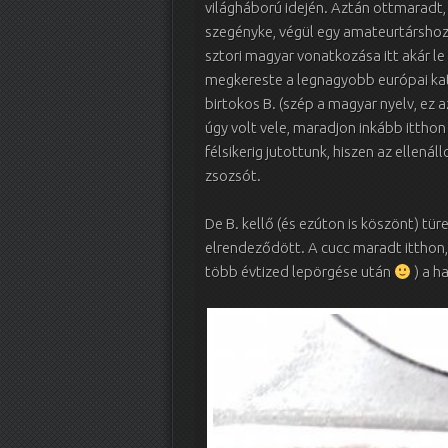
világháború idején. Aztán ottmaradt, 
szegényke, végül egy amateurtárshoz 
sztori magyar vonatkozása itt akár le 
megkereste a legnagyobb európai kato
birtokos B. (szép a magyar nyelv, ez 
úgy volt vele, maradjon inkább ittho
félsikerig jutottunk, hiszen az ellená
zsozsót.
De B. kellő (és ezúton is köszönt) 
elrendeződött. A cucc maradt itthon
több évtized lepörgése után
) a h