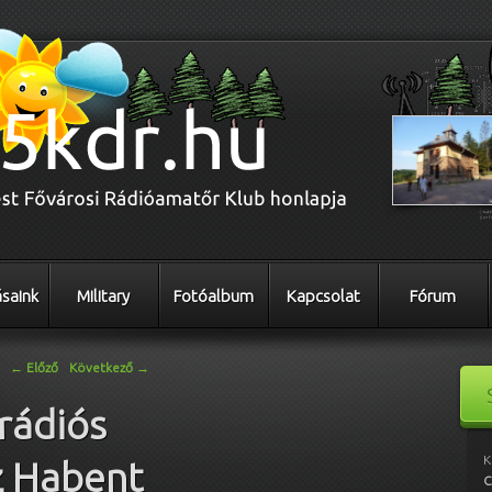
saink
Military
Fotóalbum
Kapcsolat
Fórum
←
Előző
Következő
→
prádiós
K
z Habent
C