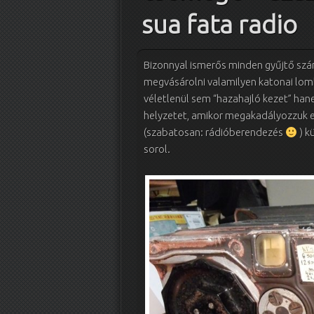
sua fata radio
Bizonnyal ismerős minden gyűjtő szá
megvásárolni valamilyen katonai lom
véletlenül sem “hazahajló kezet” han
helyzetet, amikor megakadályozzuk e
(szabatosan: rádióberendezés
) k
sorol.