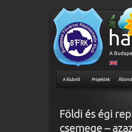
A klubról
Projektek
Állomá
Bejegyzés navigáció
Földi és égi re
csemege – aza