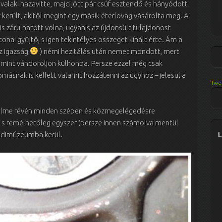
valaki hazavitte, majd jött pár csúf esztendő és hányódott
került, akitől megint egy másik éterlovag vásárolta meg. A
is zárulhatott volna, ugyanis az újdonsült tulajdonost
nai gyűjtő, s igen tekintélyes összeget kínált érte. Ám a
az igazság
) némi hezitálás után nemet mondott, mert
n mint vándoroljon külhonba. Persze ezzel még csak
llomásnak is kellett valamit hozzátenni az ügyhöz – jelesül a
Twe
türelme révén minden szépen és közmegelégedésre
, s remélhetőleg egyszer (persze innen számolva mentül
adimúzeumba kerül.