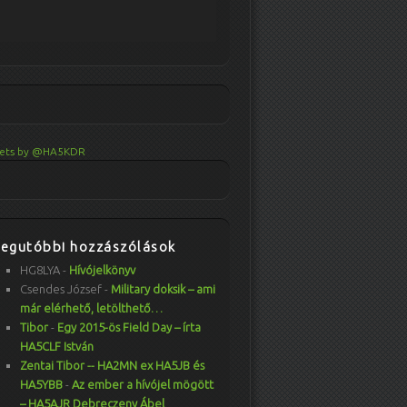
ets by @HA5KDR
Legutóbbi hozzászólások
HG8LYA
-
Hívójelkönyv
Csendes József
-
Military doksik – ami
már elérhető, letölthető…
Tibor
-
Egy 2015-ös Field Day – írta
HA5CLF István
Zentai Tibor -- HA2MN ex HA5JB és
HA5YBB
-
Az ember a hívójel mögött
– HA5AJR Debreczeny Ábel