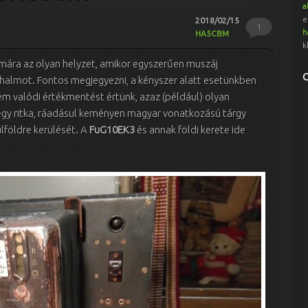
a
e
2018/02/15
1
h
HA5CBM
k
mára az olyan helyzet, amikor egyszerűen muszáj
halmot. Fontos megjegyezni, a kényszer alatt esetünkben
em valódi értékmentést értünk, azaz (például) olyan
gy ritka, ráadásul keményen magyar vonatkozású tárgy
ülföldre kerülését. A
FuG10EK3
és annak földi kerete ide