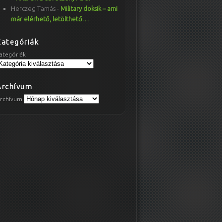
Herczeg Tamás
-
Military doksik – ami
már elérhető, letölthető…
Kategóriák
ategóriák
Archívum
rchívum