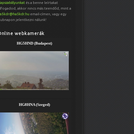
lapszabályunkat
és a benne leírtakat
lfogadod, akkor nincs más teendőd, mint a
a5kdr@ha5kdr.hu
email-címen, vagy egy
lubnapon jelentkezni nálunk!
Online webkamerák