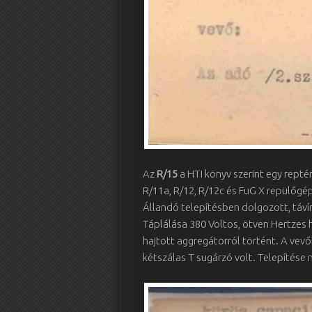
Az
R/15
a HTI könyv szerint egy reptér
R/11a, R/12, R/12c és FuG X repülőgép 
Állandó telepítésben dolgozott, táví
Táplálása 380 Voltos, ötven Hertzes
hajtott aggregátorról történt. A vev
kétszálas T sugárzó volt. Telepítése 