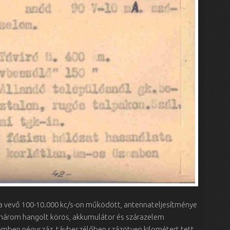
 a vevő 100-10.000 kc/s-on működött, antennateljesítménye
 három hangolt körös, akkumulátor és szárazelem
zemben négyszáz, távbeszélőben százötven kilométert tett