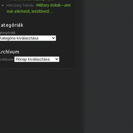
Herczeg Tamás
-
Military doksik – ami
már elérhető, letölthető…
Kategóriák
ategóriák
Archívum
rchívum