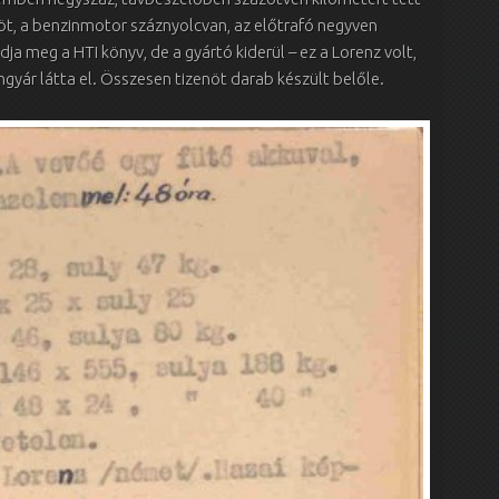
öt, a benzinmotor száznyolcvan, az előtrafó negyven
 meg a HTI könyv, de a gyártó kiderül – ez a Lorenz volt,
gyár látta el. Összesen tizenöt darab készült belőle.