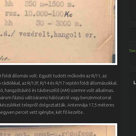
Twe
i földi állomás volt. Együtt tudott működni az R/11, az
rádiókkal, az R/12F, R/14 és R/17 reptéri földi állomásokkal.
ró, hangzótávíró és távbeszélő (AM) üzemre volt alkalmas.
 három fázisú váltóáramú hálózatról vagy benzinmotorral
őkészüléket telepről dolgoztatták. Antennája 17,5 méteres
negyven percet vett igénybe, két fő kezelte.