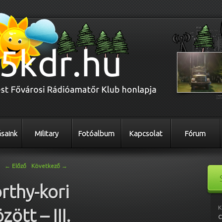
saink
Military
Fotóalbum
Kapcsolat
Fórum
←
Előző
Következő
→
rthy-kori
K
ött – III.
C