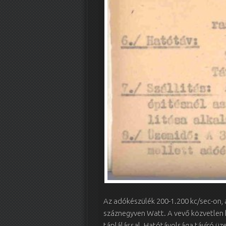
Az adókészülék 200-1.200 kc/sec-on,
száznegyven Watt. A vevő közvetlen
táplálással. Hatótávolsága távíró ü