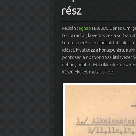
rész
Miután
tegnap
HA8BDE Dénes Om ige
többi rádiót, következzék a sorban u
téma ismerői sem tudtak túl sokat m
idézel,
hivatkozz a honlapunkra
. Írun
pontosan a Központi Szállításvezető
néhány adatát. Mai cikkünk zárásakén
készülékeket mutatjuk be.