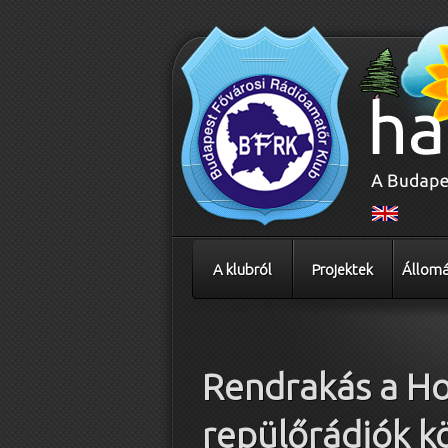
A klubról
Projektek
Állomá
Bejegyzés navigáció
Rendrakás a Ho
repülőrádiók köz