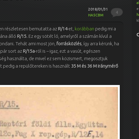
a
e
2018/01/31
4
h
HA5CBM
k
n részletesen bemutatta az
R/14
-et,
korábban
pedig mi a
tána álló
R/15
. Ez egy sötét ló, amelyről a számán kívül a
ondani. Tehát ami most jön,
forrásközlés
, így arra kérünk, ha
k pár sort az
R/15a
-ról is – igaz, ezt a vasút, egészen
ség használta, de mivel ez sem közismert, megosztjuk
t pedig a repülőtereken is használt
35 M és 36 M iránymérő