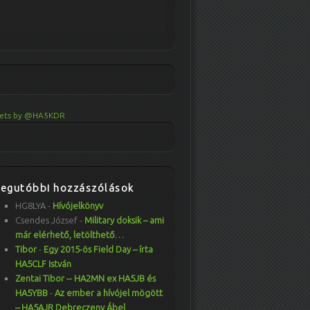
ets by @HA5KDR
Legutóbbi hozzászólások
HG8LYA
-
Hívójelkönyv
Csendes József
-
Military doksik – ami
már elérhető, letölthető…
Tibor
-
Egy 2015-ös Field Day – írta
HA5CLF István
Zentai Tibor -- HA2MN ex HA5JB és
HA5YBB
-
Az ember a hívójel mögött
– HA5AJR Debreczeny Ábel