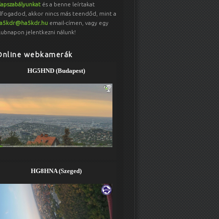
lapszabályunkat
és a benne leírtakat
lfogadod, akkor nincs más teendőd, mint a
a5kdr@ha5kdr.hu
email-címen, vagy egy
lubnapon jelentkezni nálunk!
Online webkamerák