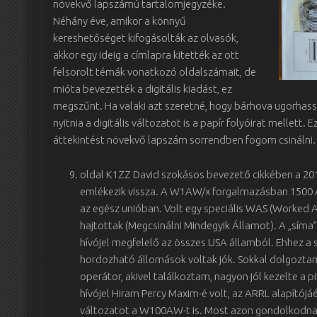
növekvő lapszámú tartalomjegyzéke.
Néhány éve, amikor a könnyű
kereshetőséget kifogásolták az olvasók,
akkor egy ideig a címlapra kitették az ott
felsorolt témák vonatkozó oldalszámait, de
mióta bevezették a digitális kiadást, ez
megszűnt. Ha valaki azt szeretné, hogy bárhova ugorhass
nyitnia a digitális változatot is a papír folyóirat mellett
áttekintést növekvő lapszám sorrendben fogom csinálni.
oldal K1ZZ David szokásos bevezető cikkében a 2
emlékezik vissza. A W1AW/x forgalmazásban 1500 AR
az egész unióban. Volt egy speciális WAS (Worked A
hajtottak (Megcsinálni Mindegyik Államot). A „sím
hívójel megfelelő az összes USA államból. Ehhez a
hordozható állomások voltak jók. Sokkal dolgoztam 
operátor, akivel találkoztam, nagyon jól kezelte a 
hívójel Hiram Percy Maxim-é volt, az ARRL alapítójá
változatot a W100AW-t is. Most azon gondolkodnak