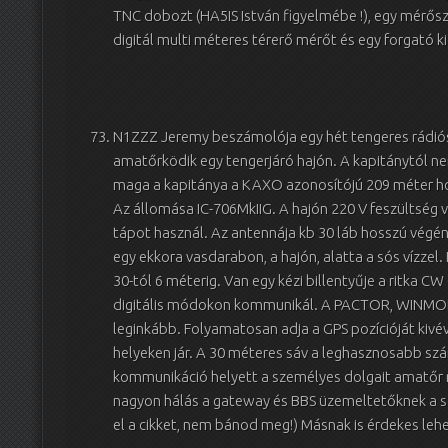
TNC dobozt (HA5IS István figyelmébe !), egy mérős
digitál multi méteres térerő mérőt és egy forgató k
N1ZZZ Jeremy beszámolója egy hét tengeres rádiós 
amatőrködik egy tengerjáró hajón. A kapitánytól ne
maga a kapitánya a KAXO azonosítójú 209 méter ho
Az állomása IC-706MkIIG. A hajón 220 V feszültség
tápot használ. Az antennája kb 30 láb hosszú végén
egy ekkora vasdarabon, a hajón, alatta a sós vízzel.
30-tól 6 méterig. Van egy kézi billentyűje a ritka C
digitális módokon kommunikál. A PACTOR, WINMOR
leginkább. Folyamatosan adja a GPS pozícióját kivé
helyeken jár. A 30 méteres sáv a leghasznosabb szá
kommunikáció helyett a személyes dolgait amatőr rá
nagyon hálás a gateway és BBS üzemeltetőknek a szo
el a cikket, nem bánod meg!) Másnak is érdekes leh