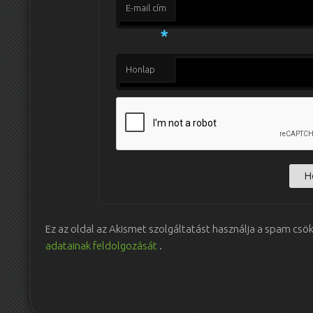
E-mail cím
*
Honlap
Ez az oldal az Akismet szolgáltatást használja a spam csö
adatainak feldolgozását
.