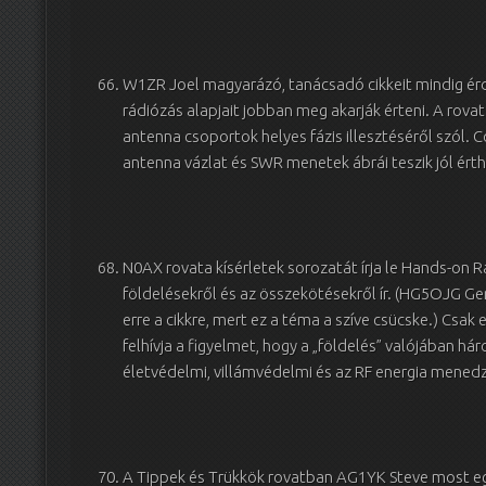
W1ZR Joel magyarázó, tanácsadó cikkeit mindig érd
rádiózás alapjait jobban meg akarják érteni. A rovat 
antenna csoportok helyes fázis illesztéséről szól. Co
antenna vázlat és SWR menetek ábrái teszik jól ér
N0AX rovata kísérletek sorozatát írja le Hands-on
földelésekről és az összekötésekről ír. (HG5OJG Ge
erre a cikkre, mert ez a téma a szíve csücske.) Csak 
felhívja a figyelmet, hogy a „földelés” valójában h
életvédelmi, villámvédelmi és az RF energia menedz
A Tippek és Trükkök rovatban AG1YK Steve most eg