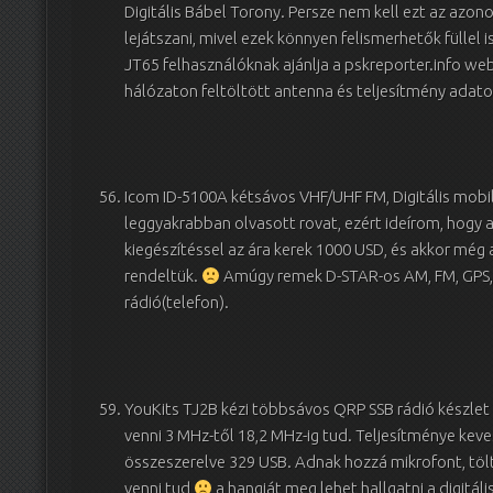
Digitális Bábel Torony. Persze nem kell ezt az azon
lejátszani, mivel ezek könnyen felismerhetők füllel i
JT65 felhasználóknak ajánlja a pskreporter.info web
hálózaton feltöltött antenna és teljesítmény adato
Icom ID-5100A kétsávos VHF/UHF FM, Digitális mobil
leggyakrabban olvasott rovat, ezért ideírom, hogy 
kiegészítéssel az ára kerek 1000 USD, és akkor még
rendeltük.
Amúgy remek D-STAR-os AM, FM, GPS, 
rádió(telefon).
YouKits TJ2B kézi többsávos QRP SSB rádió készlet 
venni 3 MHz-től 18,2 MHz-ig tud. Teljesítménye keve
összeszerelve 329 USB. Adnak hozzá mikrofont, tölt
venni tud
a hangját meg lehet hallgatni a digitá