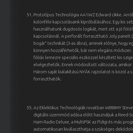
Prototípus Technológia AA1WZ Edward cikke. Arról í
különféle kapcsolásaink kipróbálásához. Egy kis s
használhatunk dugdosós logikát, mert ott a jó föld
kapcsolásnál. A perforált forrasztható Joly panelt 
bogár” technikát (3-as ábra), aminek előnye, hogy 
könnyen hozzáférhetők, bár nem elegáns módszer.
fóliás lemezre speciális eszközzel készített kis szi
elvégezhetők. Ennek módosított változata, amikor Dre
Három saját kialakítású NYÁK rajzolatot is közöl a sz
forraszthatók.
Az Eklektikus Technológiák rovatban WB8IMY Steve a
digitális üzemmód adása előtt használjuk a Reed-So
Ham Radio Deluxe, a MultiPSK az Fldigi és más progra
automatikusan kiválaszthatja a szükséges dekódol