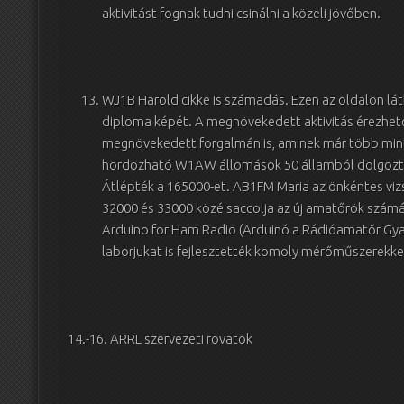
aktivitást fognak tudni csinálni a közeli jövőben.
WJ1B Harold cikke is számadás. Ezen az oldalon l
diploma képét. A megnövekedett aktivitás érezhető
megnövekedett forgalmán is, aminek már több mint
hordozható W1AW állomások 50 államból dolgoztak
Átlépték a 165000-et. AB1FM Maria az önkéntes viz
32000 és 33000 közé saccolja az új amatőrök számát 
Arduino for Ham Radio (Arduinó a Rádióamatőr Gya
laborjukat is fejlesztették komoly mérőműszerekke
14.-16. ARRL szervezeti rovatok