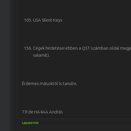
USA Silent Keys
Cégek hirdetései ebben a QST számban oldal megjelö
valamit).
Érdemes másoktól is tanulni.
73! de HA4AA András
Lapszemle