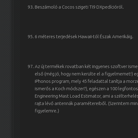
Beszámoló a Cocos szigeti TI9 DXpedícióról.
6 méteres terjedések Hawaii-tól Észak Amerikáig.
Az új termékek rovatban két ingyenes szoftver isme
első (még jó, hogy nem kerülte el a figyelmemet!
iPhonos program, mely 45 feladattal tanítja a morz
ismerős a Koch módszer?), egészen a 100 legfontos
Engineering Mast Load Estimator, ami a szélterhelés
rajta lévő antennák paramétereiből. (Szerintem mi
figyelemre.)