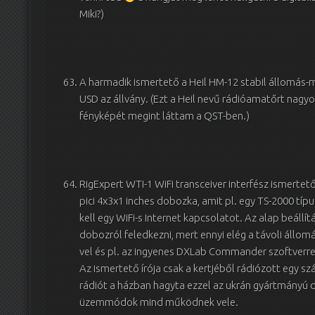
Miki?)
A harmadik ismertető a Heil HM-12 stabil állomás-m
USD az állvány. (Ezt a Heil nevű rádióamatőrt nagyo
fényképét megint láttam a QST-ben.)
RigExpert WTI-1 WiFi transceiver interfész ismertet
pici 4x3x1 inches dobozka, amit pl. egy TS-2000 típus
kell egy WiFi-s Internet kapcsolatot. Az alap beállítás
dobozról feledkezni, mert ennyi elég a távoli állo
vel és pl. az ingyenes DXLab Commander szoftverrel
Az ismertető írója csak a kertjéből rádiózott egy s
rádiót a házban hagyta ezzel az ukrán gyártmányú d
üzemmódok mind működnek vele.