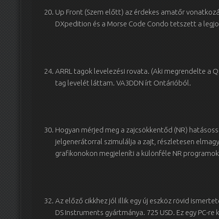
Up Front (Szem előtt) az érdekes amatőr vonatkoz
DXpedition és a Morse Code Condo tetszett a legj
ARRL tagok levelezési rovata. (Aki megrendelte a Q
tag levelét láttam. VA3DDN írt Ontárióból.
Hogyan mérjed meg a zajcsökkentőd (NR) hatásossá
jelgenerátorral szimulálja a zajt, részletesen elmag
grafikonokon megjeleníti a különféle NR programok
Az előző cikkhez jól illik egy új eszköz rövid ismert
DS Instruments gyártmánya. 725 USD. Ez egy PC-re 