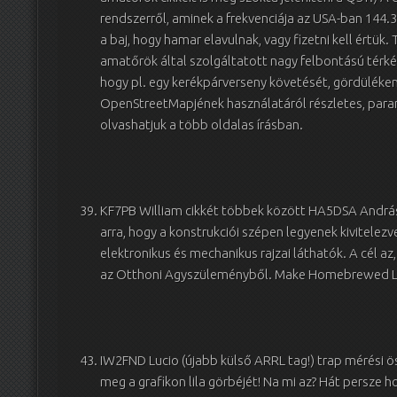
rendszerről, aminek a frekvenciája az USA-ban 144.
a baj, hogy hamar elavulnak, vagy fizetni kell értük.
amatőrök által szolgáltatott nagy felbontású térk
hogy pl. egy kerékpárverseny követését, gördülék
OpenStreetMapjének használatáról részletes, paran
olvashatjuk a több oldalas írásban.
KF7PB William cikkét többek között HA5DSA Andrásn
arra, hogy a konstrukciói szépen legyenek kivitelezv
elektronikus és mechanikus rajzai láthatók. A cél a
az Otthoni Agyszüleményből. Make Homebrewed Loo
IW2FND Lucio (újabb külső ARRL tag!) trap mérési ö
meg a grafikon lila görbéjét! Na mi az? Hát persze h