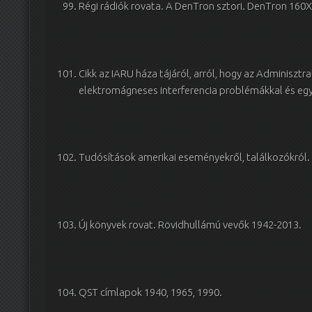
Régi rádiók rovata. A DenTron sztori. DenTron 160X
Cikk az IARU háza tájáról, arról, hogy az Adminisztr
elektromágneses interferencia problémákkal és eg
Tudósítások amerikai eseményekről, találkozókról.
Új könyvek rovat. Rövidhullámú vevők 1942-2013.
QST címlapok 1940, 1965, 1990.