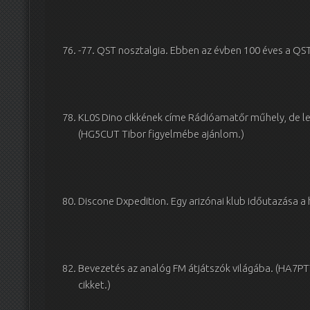
-77. QST nosztalgia. Ebben az évben 100 éves a QST
KL0S Dino cikkének címe Rádióamatőr műhely, de leh
(HG5CUT Tibor figyelmébe ajánlom.)
Discone Dxpedition. Egy arizónai klub időutazása a
Bevezetés az analóg FM átjátszók világába. (HA7PTY
cikket.)