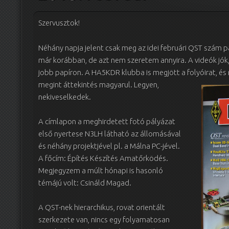
Szervusztok!
Néhány napja jelent csak meg az idei februári QST szám p
már korábban, de azt nem szeretem annyira. A videók jók,
jobb papíron. A HA5KDR klubba is megjött a folyóirat, és 
megint áttekintés magyarul.
Legyen,
nekiveselkedek.
A címlapon a meghirdetett fotó pályázat
első nyertese N3LH látható az állomásával
és néhány projektjével pl. a Málna PC-jével.
A főcím: Építés Készítés Amatőrködés.
Megjegyzem a múlt hónapi is hasonló
témájú volt: Csináld Magad.
A QST-nek hierarchikus, rovat orientált
szerkezete van, nincs egy folyamatosan