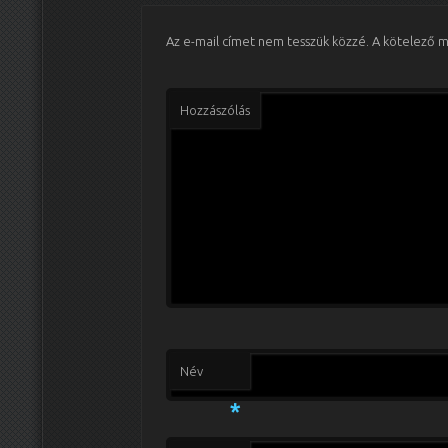
Az e-mail címet nem tesszük közzé.
A kötelező 
Hozzászólás
Név
*