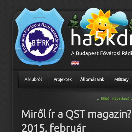
A klubról
Projektek
Állomásaink
Military
Bejegyzés navigáció
←
Előző
Következő
Miről ír a QST magazin?
2015. február