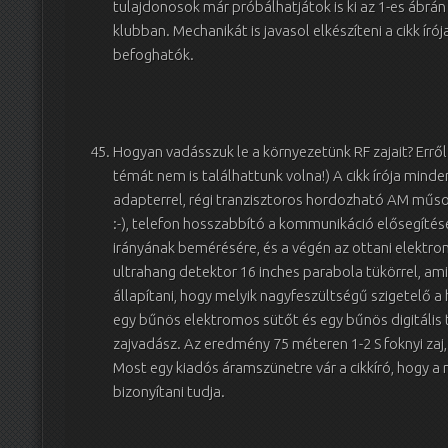
tulajdonosok már próbálhatjátok is ki az 1-es ábrán
klubban. Mechanikát is javasol elkészíteni a cikk ír
befoghatók.
Hogyan vadásszuk le a környezetünk RF zajait? Erről
témát nem is találhattunk volna!) A cikk írója mind
adapterrel, régi tranzisztoros hordozható AM műsor
:-), telefon hosszabbító a kommunikáció elősegítésé
irányának bemérésére, és a végén az ottani elektr
ultrahang detektor 16 inches parabola tükörrel, am
állapítani, hogy melyik nagyfeszültségű szigetelő a h
egy bűnös elektromos sütőt és egy bűnös digitális 
zajvadász. Az eredmény 75 méteren 1-2 S foknyi zaj
Most egy kiadós áramszünetre vár a cikkíró, hogy a m
bizonyítani tudja.