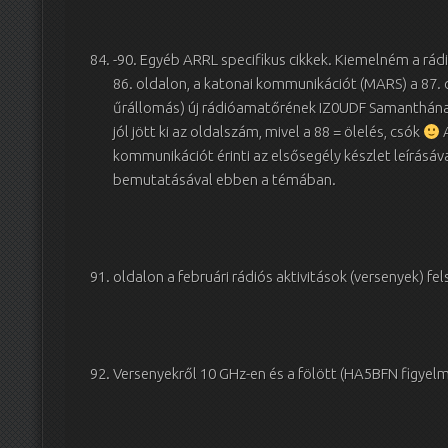
-90. Egyéb ARRL specifikus cikkek. Kiemelném a rá
86. oldalon, a katonai kommunikációt (MARS) a 87. 
űrállomás) új rádióamatőrének IZ0UDF Samanthának
jól jött ki az oldalszám, mivel a 88 = ölelés, csók
A
kommunikációt érinti az elsősegély készlet leírásáv
bemutatásával ebben a témában.
oldalon a februári rádiós aktivitások (versenyek) fe
Versenyekről 10 GHz-en és a fölött (HA5BFN figyel