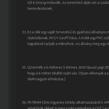
től 6 GHz-ig működik. Az ismertető alján ott a szok
berendezésnek.
Ez a cikk egy saját tervezésű és gyártású állványos mi
rázkódásnak. N1GY Geoff írása. A trükk egy PVC cső
hajpántok tartják a mikrofont. Az állvány meg egy 
Új termék a 6 méteres 5 elemes JK65 típusú yagi 285
hogy a 6 méter inkább nyári sáv. Olyan vékonyak a y
SWR nagyon elmászna.)
PA7RHM Chris ingyenes térkép alkalmazásáról ír APR
amatőrök cikkeit is meg szokta jeleníteni a QST.) A 