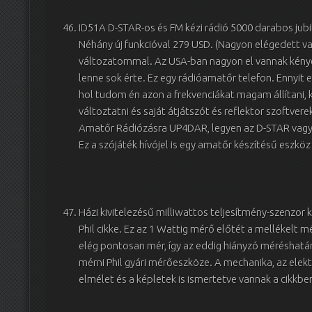
ID51A D-STAR-os és FM kézi rádió 5000 darabos jubil
Néhány új funkcióval 279 USD. (Nagyon elégedett v
változatommal. Az USA-ban nagyon el vannak kénye
lenne sok érte. Ez egy rádióamatőr telefon. Ennyit 
hol tudom én azon a frekvenciákat magam állítani, k
változtatni és saját átjátszót és reflektor szoftverek
Amatőr Rádiózásra UP4DAR, legyen az D-STAR vagy 
Ez a szójáték hívójel is egy amatőr készítésű eszköz
Házi kivitelezésű milliwattos teljesítmény-szenzor
Phil cikke. Ez az 1 Wattig mérő előtét a mellékelt m
elég pontosan mér, így az eddig hiányzó méréshatá
mérni Phil gyári mérőeszköze. A mechanika, az elektr
elmélet és a képletek is ismertetve vannak a cikkbe