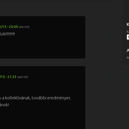
/15 - 20:05
szerint:
K
!!!!!!!!!!
A
15 - 21:23
szerint:
s a kollektívának, további eredményes
ánok!