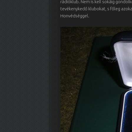
rádióklub. Nem is kell sokáig gondol
tevékenykedő klubokat, s főleg azok
Honvédséggel.