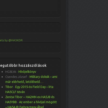
ets by @HA5KDR
Legutóbbi hozzászólások
HG8LYA
-
Hívójelkönyv
Csendes József
-
Military doksik – ami
már elérhető, letölthető…
Tibor
-
Egy 2015-ös Field Day – írta
HA5CLF István
Zentai Tibor -- HA2MN ex HA5JB és
HA5YBB
-
Az ember a hívójel mögött
– HA5AJR Debreczeny Ábel