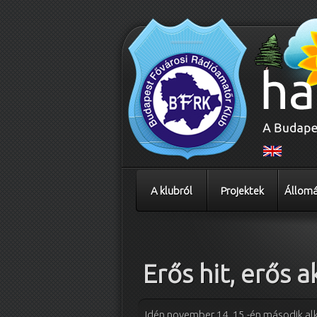
A klubról
Projektek
Állomá
Bejegyzés navigáció
Erős hit, erős a
Idén november 14. 15.-én második a