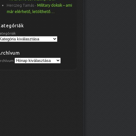
Herczeg Tamás
-
Military doksik – ami
már elérhető, letölthető…
Kategóriák
ategóriák
Archívum
rchívum