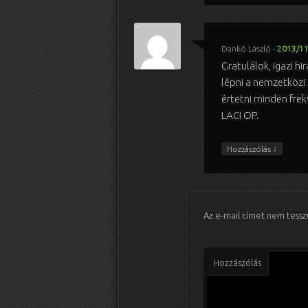
Dankó László
-
2013/11
Gratulálok, igazi hi
lépni a nemzetközi
értetni minden fr
LACI OP.
↓
Hozzászólás
Az e-mail címet nem tessz
Hozzászólás