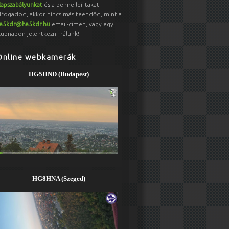
lapszabályunkat
és a benne leírtakat
lfogadod, akkor nincs más teendőd, mint a
a5kdr@ha5kdr.hu
email-címen, vagy egy
lubnapon jelentkezni nálunk!
Online webkamerák