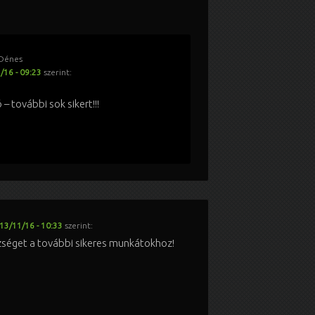
 Dénes
/16 - 09:23
szerint:
– további sok sikert!!!
13/11/16 - 10:33
szerint:
szséget a további sikeres munkátokhoz!