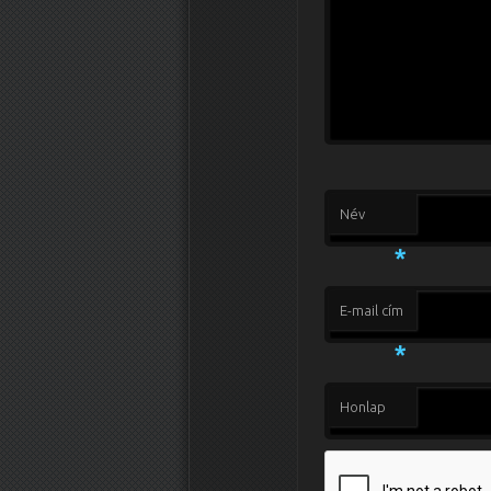
Név
*
E-mail cím
*
Honlap