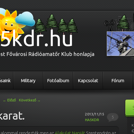
saink
Military
Fotóalbum
Kapcsolat
Fórum
←
Előző
Következő
→
karat.
2013/11/15
5
HA5KDR
K
C
lkalommal rendezték meg az
Alakulat Napját
Szentendrén az