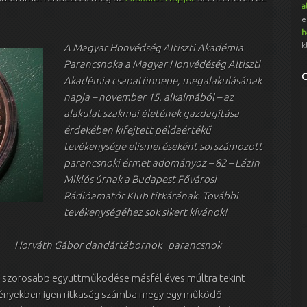
a
e
h
k
A Magya
r Honvédség Altiszti Akadémia
Parancsnoka a Magy
ar
H
onv
édé
ség Altiszti
Akadémia csapatünnepe, megalakulásának
napja – november 15. alkalmából – az
alakulat szakmai életének gazdagítása
érdekében kifejtett példaértékű
tevékenysége elismeréseként sorszámozott
parancsnoki érmet adományoz – 82 – Lázin
Miklós úrnak a Budapest Fővárosi
Rádióamatőr Klub titkárának. További
tevékenységéhez sok sikert kívánok!
 Horváth Gábor dandártábornok parancsnok
a szorosabb együttműködése másfél éves múltra tekint
ményekben igen ritkaság számba megy egy működő