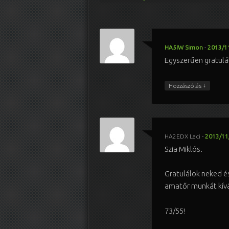
HA5IW Simon
-
2013/11
Egyszerűen gratulálok!
↓
Hozzászólás
HA2EDX Laci
-
2013/11/
Szia Miklós.
Gratulálok neked é
amatőr munkát kív
73/55!