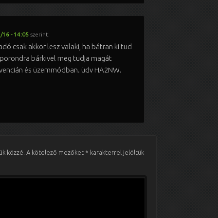
/16 - 14:05
szerint:
radó csak akkor lesz valaki, ha bátran ki tud
 porondra bárkivel meg tudja magát
ekvencián és üzemmódban. üdv HA2NW.
ük közzé.
A kötelező mezőket
*
karakterrel jelöltük