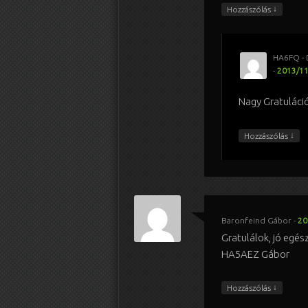
↓
Hozzászólás
HA6FQ -
-
2013/11
Nagy Gratuláció 
↓
Hozzászólás
Baronfeind Gábor
-
20
Gratulálok, jó egé
HA5AEZ Gábor
↓
Hozzászólás