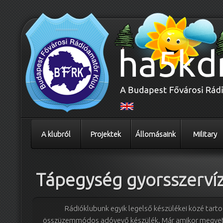
A klubról
Projektek
Állomásaink
Military
Tápegység gyorsszerví
Rádióklubunk egyik legelső készülékei közé tart
összüzemmódos adóvevő készülék. Már amikor megvettük