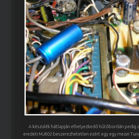
A készülék hátlapján elhelyezkedő hűtőbordán pedig a Q
eredeti MJ802 beszerezhetetlen ezért egy egy mezei Tu