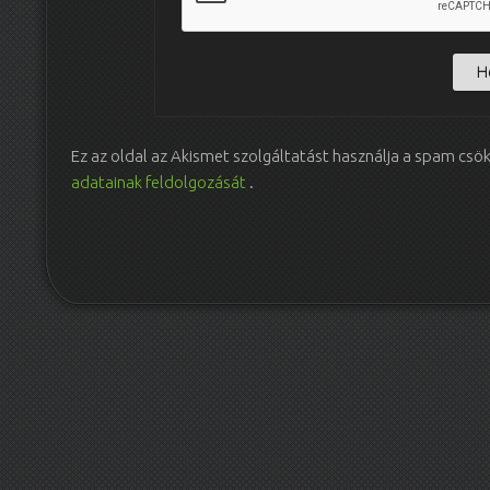
Ez az oldal az Akismet szolgáltatást használja a spam csö
adatainak feldolgozását
.