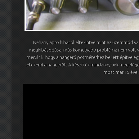
Néhány apró hibától eltekintve mint az üzemmód vált
meghibásodása, más komolyabb probléma nem volt vel
merült ki hogy a hangerő potméterhez be lett építve egy
letekerni a hangerőt. A készülék mindannyiunk megelége
most már 15 éve.