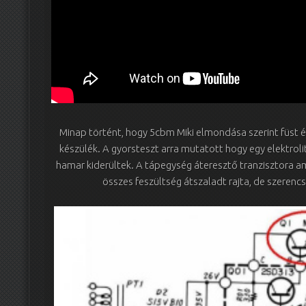
Minap történt, hogy 5cbm Miki elmondása szerint füst 
készülék. A gyorsteszt arra mutatott hogy egy elektroli
hamar kiderültek. A tápegység áteresztő tranzisztora ami
összes feszültség átszaladt rajta, de szerenc