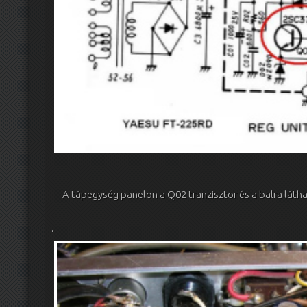
A tápegység panelon a Q02 tranzisztor és a balra láthat
.