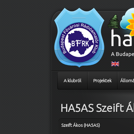
A klubról
Projektek
Állomá
HA5AS Szeift Á
Szeift Ákos (HA5AS)