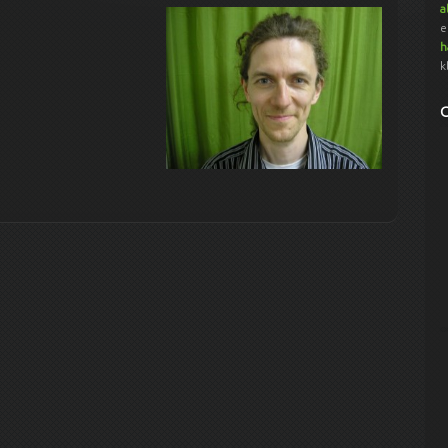
a
e
h
k