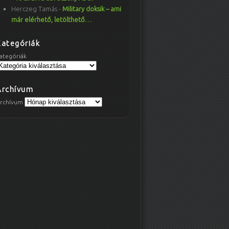
Herczeg Tamás
-
Military doksik – ami
már elérhető, letölthető…
Kategóriák
ategóriák
Archívum
rchívum