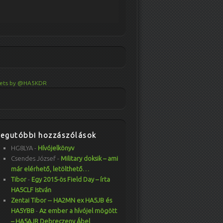
ets by @HA5KDR
Legutóbbi hozzászólások
HG8LYA
-
Hívójelkönyv
Csendes József
-
Military doksik – ami
már elérhető, letölthető…
Tibor
-
Egy 2015-ös Field Day – írta
HA5CLF István
Zentai Tibor -- HA2MN ex HA5JB és
HA5YBB
-
Az ember a hívójel mögött
– HA5AJR Debreczeny Ábel