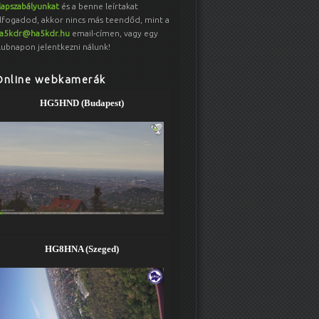
lapszabályunkat
és a benne leírtakat
lfogadod, akkor nincs más teendőd, mint a
a5kdr@ha5kdr.hu
email-címen, vagy egy
lubnapon jelentkezni nálunk!
Online webkamerák