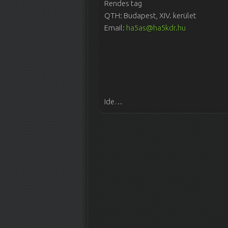
Rendes tag
QTH: Budapest, XIV. kerület
Email:
ha5as@ha5kdr.hu
Ide…