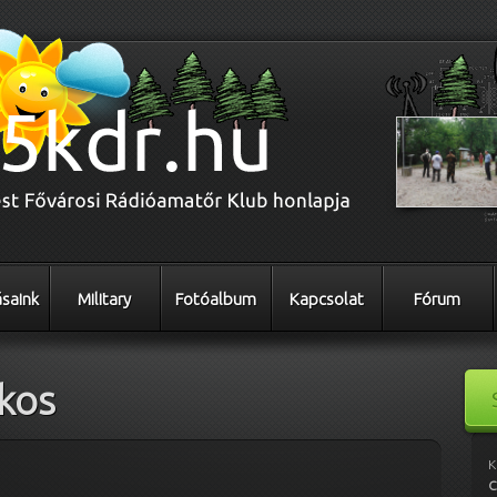
saink
Military
Fotóalbum
Kapcsolat
Fórum
kos
K
C