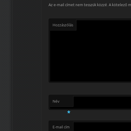
Az e-mail címet nem tesszük közzé.
A kötelező 
Hozzászólás
Név
*
E-mail cím