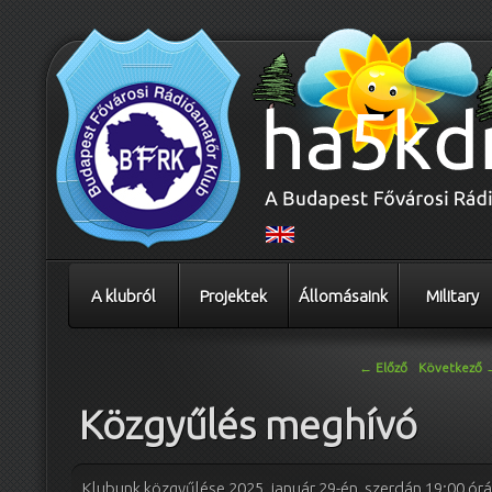
A klubról
Projektek
Állomásaink
Military
Bejegyzés navigáció
←
Előző
Következő
Közgyűlés meghívó
Klubunk közgyűlése 2025. január 29-én, szerdán 19:00 órá