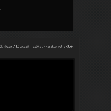
y
ük közzé.
A kötelező mezőket
*
karakterrel jelöltük