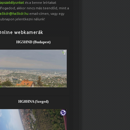
lapszabályunkat
és a benne leírtakat
lfogadod, akkor nincs más teendőd, mint a
a5kdr@ha5kdr.hu
email-címen, vagy egy
lubnapon jelentkezni nálunk!
Online webkamerák