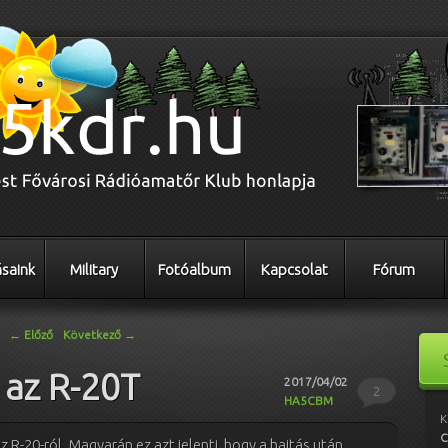
saink
Military
Fotóalbum
Kapcsolat
Fórum
←
Előző
Következő
→
t az R-20T
2017/04/02
2
HA5CBM
K
C
 R-20-ról. Magyarán ez azt jelenti, hogy a hajtás után