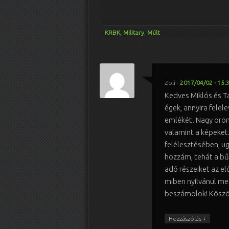
KRBK
,
Military
,
Múlt
Zoli
-
2017/04/02 - 15:
Kedves Miklós és T
égek, annyira felel
emlékét. Nagy örö
valamint a képeket
felélesztésében, ug
hozzám, tehát a 
adó részeiket az el
miben nyilvánul meg 
beszámolok! Köszön
↓
Hozzászólás