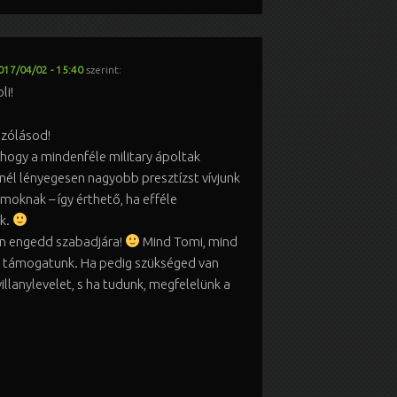
017/04/02 - 15:40
szerint:
li!
szólásod!
 hogy a mindenféle military ápoltak
inél lényegesen nagyobb presztízst vívjunk
moknak – így érthető, ha efféle
k.
an engedd szabadjára!
Mind Tomi, mind
támogatunk. Ha pedig szükséged van
villanylevelet, s ha tudunk, megfelelünk a