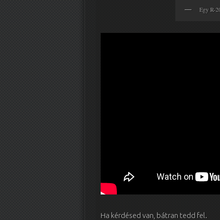
Egy R-2
Ha kérdésed van, bátran tedd fel.