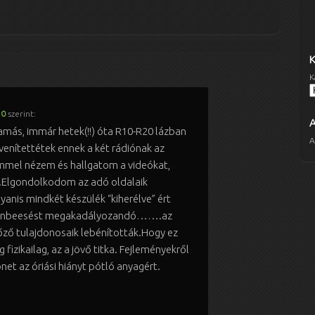
K
30
szerint:
amás, immár hetek(!!) óta R10-R20 lázban
A
evenítettétek ennek a két rádiónak az
mmel nézem és hallgatom a videókat,
.Elgondolkodom az adó oldalaik
yanis mindkét készülék “kiherélve” ért
bűnbeesést megakadályozandó…….az
őző tulajdonosaik lebénították.Hogy ez
fizikailag, az a jövő titka. Fejleményekről
et az óriási hiányt pótló anyagért.