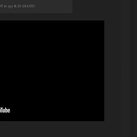
0T és egy R-20 (HA5IT)