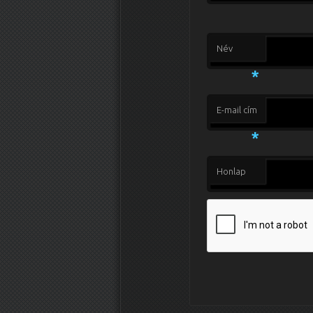
Név
*
E-mail cím
*
Honlap