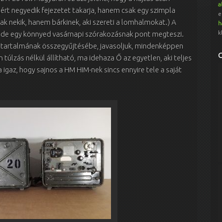
a
rt negyedik fejezetet takarja, hanem csak egy szimpla
e
ak nekik, hanem bárkinek, aki szereti a lomhalmokat.) A
h
k
– de egy könnyed vasárnapi szórakozásnak pont megteszi.
T tartalmának összegyűjtésébe, javasoljuk, mindenképpen
túlzás nélkül állítható, ma idehaza Ő az egyetlen, aki teljes
a igaz, hogy sajnos a HM HIM-nek sincs ennyire tele a saját