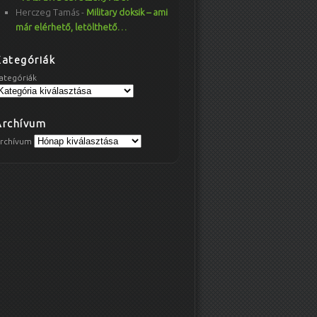
Herczeg Tamás
-
Military doksik – ami
már elérhető, letölthető…
Kategóriák
ategóriák
Archívum
rchívum