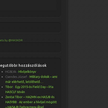
ets by @HA5KDR
Legutóbbi hozzászólások
HG8LYA
-
Hívójelkönyv
Csendes József
-
Military doksik – ami
már elérhető, letölthető…
Tibor
-
Egy 2015-ös Field Day – írta
HA5CLF István
Zentai Tibor -- HA2MN ex HA5JB és
HA5YBB
-
Az ember a hívójel mögött
– HA5AJR Debreczeny Ábel