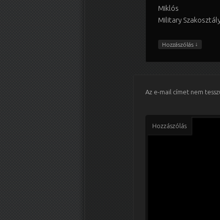
Miklós
Military Szakosztál
↓
Hozzászólás
Az e-mail címet nem tessz
Hozzászólás