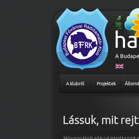
A klubról
Projektek
Állomá
Bejegyzés navigáció
Lássuk, mit rej
Műsoron kívüli adással jelentkezünk az