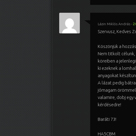
Lázin Miklós András
-
2
Szervusz, Kedves Zo
Köszönjük a hozzá
Nem titkolt célunk,
köreiben a jelenleg
ki ezeknek a lomhal
anyagokat készítün
A lázat pedig bátr
jómagam örömmel 
valamire, dobj egy 
kérdésedre!
Baráti 73!
HA5CBM