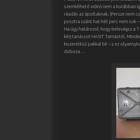
szemlélhető videó nem a korábban ígé
ráadás az ápoltaknak. (Persze nem cs
posztra szánt hat-hét perc nem sok 
Ha úgy határozol, hogy belevágsz a 
kérj tanácsot HA5IT Tamástól. Minden 
kiszerelésű pakkal bír – s ez olyannyir
doboza…