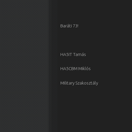
Baráti 73!
HA5IT Tamás
HA5CBM Miklós
Military Szakosztály