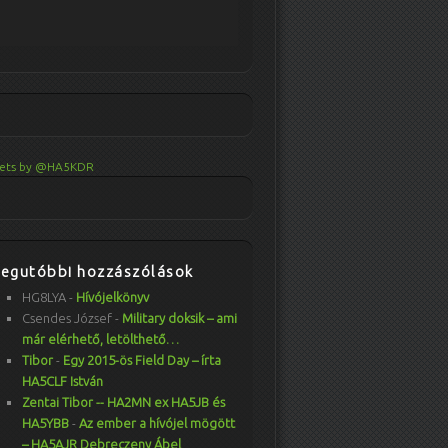
ets by @HA5KDR
Legutóbbi hozzászólások
HG8LYA
-
Hívójelkönyv
Csendes József
-
Military doksik – ami
már elérhető, letölthető…
Tibor
-
Egy 2015-ös Field Day – írta
HA5CLF István
Zentai Tibor -- HA2MN ex HA5JB és
HA5YBB
-
Az ember a hívójel mögött
– HA5AJR Debreczeny Ábel