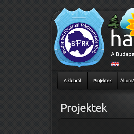
A klubról
Projektek
Állomá
Projektek