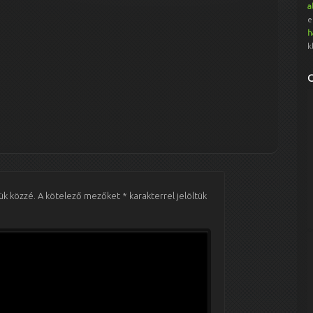
a
e
h
k
ük közzé.
A kötelező mezőket
*
karakterrel jelöltük