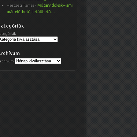
Herczeg Tamás
-
Military doksik – ami
már elérhető, letölthető…
Kategóriák
ategóriák
Archívum
rchívum