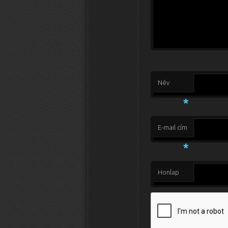
Név
*
E-mail cím
*
Honlap