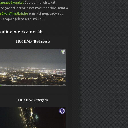
lapszabályunkat
és a benne leírtakat
lfogadod, akkor nincs más teendőd, mint a
a5kdr@ha5kdr.hu
email-címen, vagy egy
lubnapon jelentkezni nálunk!
Online webkamerák