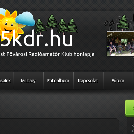
saink
Military
Fotóalbum
Kapcsolat
Fórum
K
C