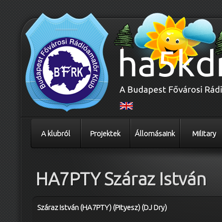
A klubról
Projektek
Állomásaink
Military
HA7PTY Száraz István
Száraz István (HA7PTY) (Pityesz) (DJ Dry)