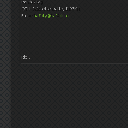
Rendes tag
QTH: Százhalombatta, JN97KH
Email:
ha7pty@ha5kdr.hu
Ide…