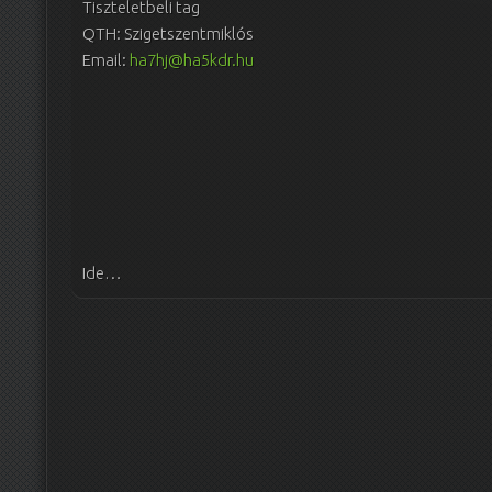
Tiszteletbeli tag
QTH: Szigetszentmiklós
Email:
ha7hj@ha5kdr.hu
Ide…