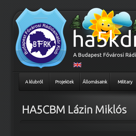
A klubról
Projektek
Állomásaink
Military
HA5CBM Lázin Miklós