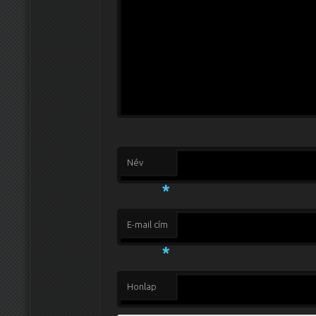
Név
*
E-mail cím
*
Honlap