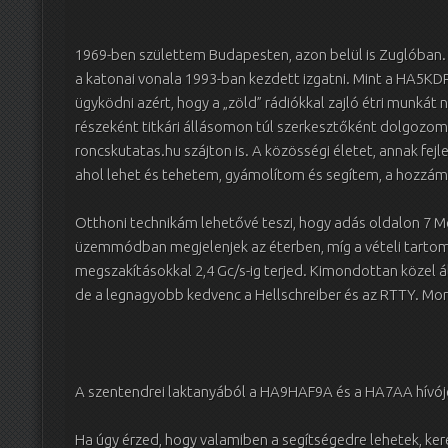
1969-ben születtem Budapesten, azon belül is Zuglóban
a katonai vonala 1993-ban kezdett izgatni. Mint a HA5KDR
ügyködni azért, hogy a „zöld” rádiókkal zajló étri munká
részeként titkári állásomon túl szerkesztőként dolgozom
roncskutatas.hu szájton is. A közösségi életet, annak fej
ahol lehet és tehetem, gyámolítom és segítem, a hozzám
Otthoni technikám lehetővé teszi, hogy adás oldalon 7 Mc
üzemmódban megjelenjek az éterben, míg a vételi tartomá
megszakításokkal 2,4 Gc/s-ig terjed. Kimondottan közel 
de a legnagyobb kedvenc a Hellschreiber és az RTTY. Mor
A szentendrei laktanyából a HA9HAF9A és a HA7AA hívój
Ha úgy érzed, hogy valamiben a segítségedre lehetek, ker