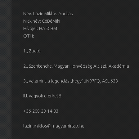
Név: Lázin Miklós András
Nick név: CéBéMiki
Hívójel: HA5CBM
QTH:
1., Zugló
2., Szentendre, Magyar Honvédség Altiszti Akadémia
3., valamint a legendás „hegy” JN97FQ, ASL 633
Itt vagyok elérhető
+36-208-28-14-03
lazin.miklos@magyarhirlap.hu