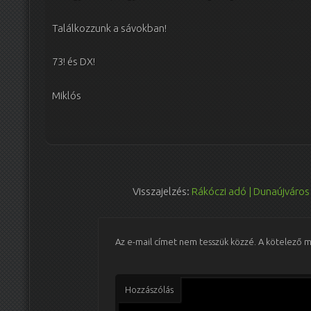
Találkozzunk a sávokban!
73! és DX!
Miklós
Visszajelzés:
Rákóczi adó | Dunaújváros
Az e-mail címet nem tesszük közzé.
A kötelező 
Hozzászólás