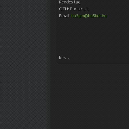
Rendes tag
QTH: Budapest
Email:
ha3grx@ha5kdr.hu
Ide….