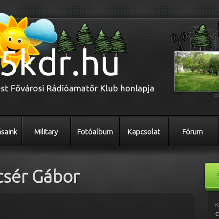
saink
Military
Fotóalbum
Kapcsolat
Fórum
sér Gábor
K
C