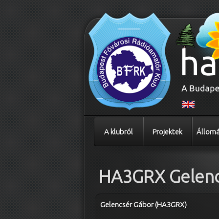
A klubról
Projektek
Állomá
HA3GRX Gelenc
Gelencsér Gábor (HA3GRX)