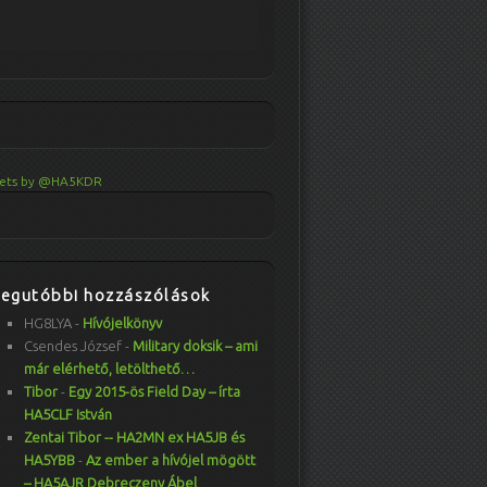
ets by @HA5KDR
Legutóbbi hozzászólások
HG8LYA
-
Hívójelkönyv
Csendes József
-
Military doksik – ami
már elérhető, letölthető…
Tibor
-
Egy 2015-ös Field Day – írta
HA5CLF István
Zentai Tibor -- HA2MN ex HA5JB és
HA5YBB
-
Az ember a hívójel mögött
– HA5AJR Debreczeny Ábel