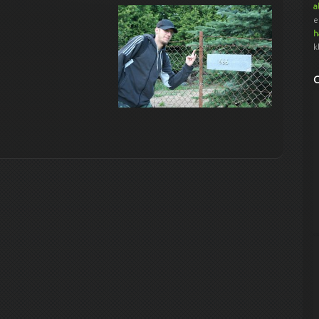
a
e
h
k