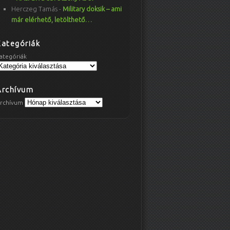
Herczeg Tamás
-
Military doksik – ami
már elérhető, letölthető…
Kategóriák
ategóriák
Archívum
rchívum