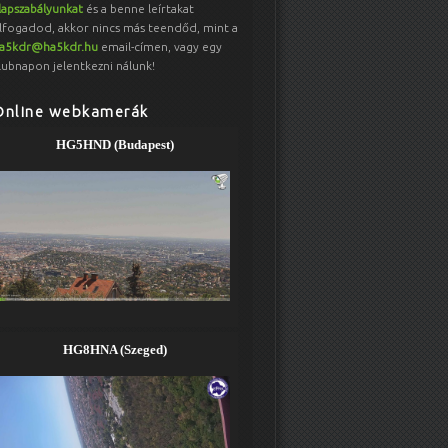
lapszabályunkat
és a benne leírtakat
lfogadod, akkor nincs más teendőd, mint a
a5kdr@ha5kdr.hu
email-címen, vagy egy
lubnapon jelentkezni nálunk!
Online webkamerák